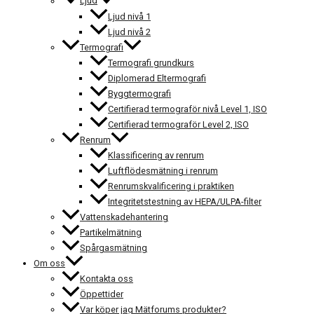
Ljud
Ljud nivå 1
Ljud nivå 2
Termografi
Termografi grundkurs
Diplomerad Eltermografi
Byggtermografi
Certifierad termograför nivå Level 1, ISO
Certifierad termograför Level 2, ISO
Renrum
Klassificering av renrum
Luftflödesmätning i renrum
Renrumskvalificering i praktiken
Integritetstestning av HEPA/ULPA-filter
Vattenskadehantering
Partikelmätning
Spårgasmätning
Om oss
Kontakta oss
Öppettider
Var köper jag Mätforums produkter?