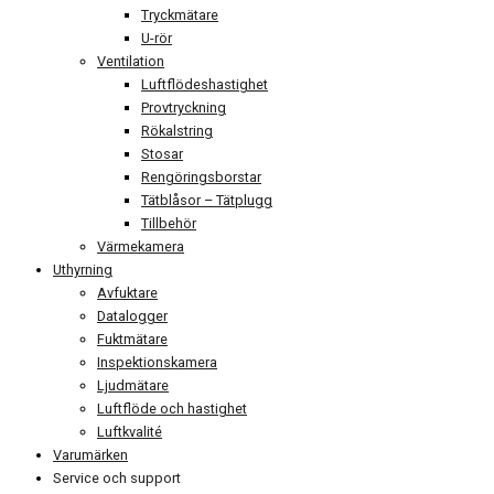
Tryckmätare
U-rör
Ventilation
Luftflödeshastighet
Provtryckning
Rökalstring
Stosar
Rengöringsborstar
Tätblåsor – Tätplugg
Tillbehör
Värmekamera
Uthyrning
Avfuktare
Datalogger
Fuktmätare
Inspektionskamera
Ljudmätare
Luftflöde och hastighet
Luftkvalité
Varumärken
Service och support