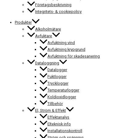
Företagsbeskrivning
Integritets- & cookiepolicy
Produkter
Alkoholmätare
Avfuktare
Avfuktning vind
Avfuktning krypgrund
Avfuktning för skadesanering
Dataloggning
Datalogger
Fuktlogger
Trycklogger
Temperaturlogger
Koldioxidlogger
Tillbehör
El, Ström & Effekt
Effektanalys
Elteknisk info
Installationskontroll
Ström och spänning