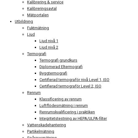
Kalibrering & service
Kalibreringsavtal
Mätportalen
Utbildning
Fuktmätning
Ljud
Ljud nivå 1
Ljud nivå 2
Termografi
Termografi grundkurs
Diplomerad Eltermografi
Byggtermografi
Certifierad termograför nivå Level 1, ISO
Certifierad termograför Level 2, ISO
Renrum
Klassificering av renrum
Luftflödesmätning i renrum
Renrumskvalificering i praktiken
Integritetstestning av HEPA/ULPA-filter
Vattenskadehantering
Partikelmätning
Spårgasmätning