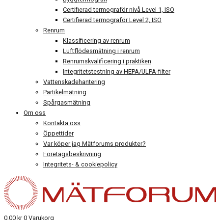
Certifierad termograför nivå Level 1, ISO
Certifierad termograför Level 2, ISO
Renrum
Klassificering av renrum
Luftflödesmätning i renrum
Renrumskvalificering i praktiken
Integritetstestning av HEPA/ULPA-filter
Vattenskadehantering
Partikelmätning
Spårgasmätning
Om oss
Kontakta oss
Öppettider
Var köper jag Mätforums produkter?
Företagsbeskrivning
Integritets- & cookiepolicy
0,00
kr
0
Varukorg