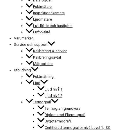
Datalogger
Fuktmätare
Inspektionskamera
Ljudmätare
Luftflöde och hastighet
Luftkvalité
Varumärken
Service och support
Kalibrering & service
Kalibreringsavtal
Mätportalen
Utbildning
Fuktmätning
Ljud
Ljud nivå 1
Ljud nivå 2
Termografi
Termografi grundkurs
Diplomerad Eltermografi
Byggtermografi
Certifierad termograför nivå Level 1, ISO