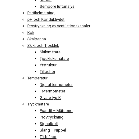
Sempore luftanalys
Partikelmätning
pH och Konduktivitet
Provtryckning av ventilationskanaler
Rök
Skalpenna
Skikt och Tjocklek
Skiktmätare
Tjockleksmätare
Ytstruktur
Tillbehör
Temperatur
Digital termometer
IR-termometer
Givare typ K
Tryckmätare
Prandtl – Mätsond
Provtryckning
Signalboll
Slang – Nippel
Tätblåsor