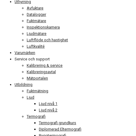
Uthyrning
Avfuktare
Datalogger
Fuktmätare
Inspektionskamera
Ljudmätare
Luftflöde och hastighet
Luftkvalité
Varumärken
Service och support
Kalibrering & service
Kalibreringsavtal
Mätportalen
Utbildning
Fuktmätning
Ljud
Ljud nivå 1
Ljud nivå 2
Termografi
Termografi grundkurs
Diplomerad Eltermografi
Byggtermografi