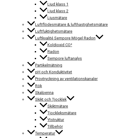
Ljud klass 1
Ljud klass 2
Ljusmätare
Luftflödesmätare & lufthastighetsmätare
Luftfuktighetsmätare
Luftkvalité Sempore Mögel Radon
Koldioxid CO²
Radon
Sempore luftanalys
Partikelmätning
pH och Konduktivitet
Provtryckning av ventilationskanaler
Rök
Skalpenna
Skikt och Tjocklek
Skiktmätare
Tjockleksmätare
Ytstruktur
Tillbehör
Temperatur