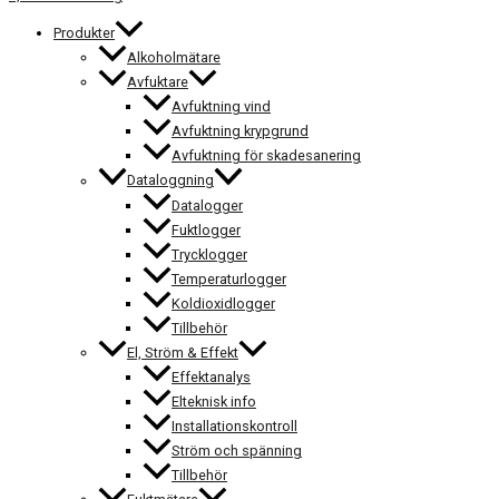
Produkter
Alkoholmätare
Avfuktare
Avfuktning vind
Avfuktning krypgrund
Avfuktning för skadesanering
Dataloggning
Datalogger
Fuktlogger
Trycklogger
Temperaturlogger
Koldioxidlogger
Tillbehör
El, Ström & Effekt
Effektanalys
Elteknisk info
Installationskontroll
Ström och spänning
Tillbehör