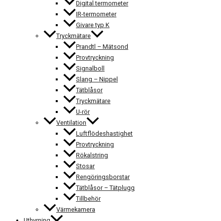
Digital termometer
IR-termometer
Givare typ K
Tryckmätare
Prandtl – Mätsond
Provtryckning
Signalboll
Slang – Nippel
Tätblåsor
Tryckmätare
U-rör
Ventilation
Luftflödeshastighet
Provtryckning
Rökalstring
Stosar
Rengöringsborstar
Tätblåsor – Tätplugg
Tillbehör
Värmekamera
Uthyrning