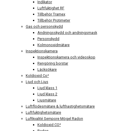
Indikator
Luftfuktighet RF
Tillbehör Tramex
Tillbehör Protimeter
Gas och personskydd
Andningsskydd och andningsmask
Personskydd
Kolmonoxidmätare
Inspektionskamera
Inspektionskamera och videoskop
Rengöring borstar
Läcksökare
Koldioxid Co²
Ljud och Ljus
Ljud klass 1
Ljud klass 2
Ljusmätare
Luftflödesmätare & lufthastighetsmätare
Luftfuktighetsmätare
Luftkvalité Sempore Mögel Radon
Koldioxid CO²
Radon