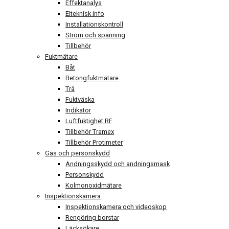
Effektanalys
Elteknisk info
Installationskontroll
Ström och spänning
Tillbehör
Fuktmätare
Båt
Betongfuktmätare
Trä
Fuktväska
Indikator
Luftfuktighet RF
Tillbehör Tramex
Tillbehör Protimeter
Gas och personskydd
Andningsskydd och andningsmask
Personskydd
Kolmonoxidmätare
Inspektionskamera
Inspektionskamera och videoskop
Rengöring borstar
Läcksökare