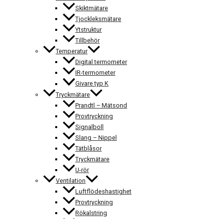
Skiktmätare
Tjockleksmätare
Ytstruktur
Tillbehör
Temperatur
Digital termometer
IR-termometer
Givare typ K
Tryckmätare
Prandtl – Mätsond
Provtryckning
Signalboll
Slang – Nippel
Tätblåsor
Tryckmätare
U-rör
Ventilation
Luftflödeshastighet
Provtryckning
Rökalstring