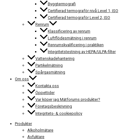
Byggtermografi
Certifierad termograför nivå Level 1, ISO
Certifierad termograför Level 2, ISO
Renrum
Klassificering av renrum
Luftflödesmätning i renrum
Renrumskvalificering i praktiken
Integritetstestning av HEPA/ULPA-filter
Vattenskadehantering
Partikelmätning
Spårgasmätning
Om oss
Kontakta oss
Öppettider
Var köper jag Mätforums produkter?
Företagsbeskrivning
Integritets- & cookiepolicy
Produkter
Alkoholmätare
Avfuktare