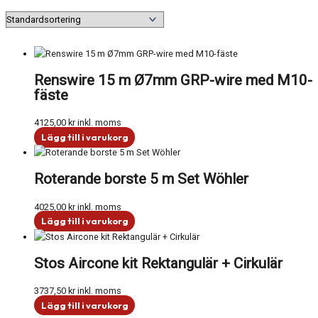
Renswire 15 m Ø7mm GRP-wire med M10-
fäste
4125,00
kr
inkl. moms
Lägg till i varukorg
Roterande borste 5 m Set Wöhler
4025,00
kr
inkl. moms
Lägg till i varukorg
Stos Aircone kit Rektangulär + Cirkulär
3737,50
kr
inkl. moms
Lägg till i varukorg