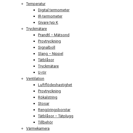
Temperatur
Digital termometer
IR-termometer
Givare typ K
Tryckmätare
Prandtl – Mätsond
Provtryckning
Signalboll
Slang – Nippel
Tätblåsor
Tryckmätare
U-rör
Ventilation
Luftflödeshastighet
Provtryckning
Rökalstring
Stosar
Rengöringsborstar
Tätblåsor – Tätplugg
Tillbehör
Värmekamera