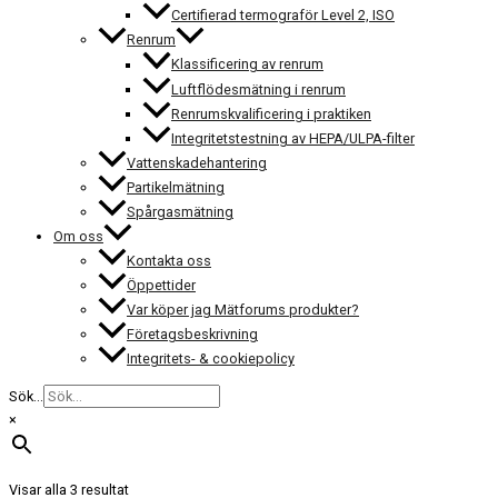
Certifierad termograför Level 2, ISO
Renrum
Klassificering av renrum
Luftflödesmätning i renrum
Renrumskvalificering i praktiken
Integritetstestning av HEPA/ULPA-filter
Vattenskadehantering
Partikelmätning
Spårgasmätning
Om oss
Kontakta oss
Öppettider
Var köper jag Mätforums produkter?
Företagsbeskrivning
Integritets- & cookiepolicy
Sök...
×
Visar alla 3 resultat