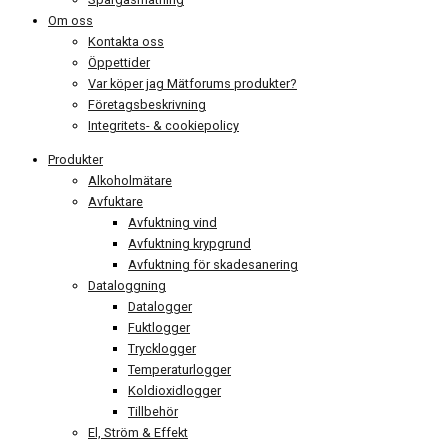
Om oss
Kontakta oss
Öppettider
Var köper jag Mätforums produkter?
Företagsbeskrivning
Integritets- & cookiepolicy
Produkter
Alkoholmätare
Avfuktare
Avfuktning vind
Avfuktning krypgrund
Avfuktning för skadesanering
Dataloggning
Datalogger
Fuktlogger
Trycklogger
Temperaturlogger
Koldioxidlogger
Tillbehör
El, Ström & Effekt