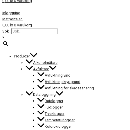
0,00
kr
0
Varukorg
Inloggning
Mätportalen
0,00
kr
0
Varukorg
Sök...
×
Produkter
Alkoholmätare
Avfuktare
Avfuktning vind
Avfuktning krypgrund
Avfuktning för skadesanering
Dataloggning
Datalogger
Fuktlogger
Trycklogger
Temperaturlogger
Koldioxidlogger