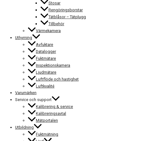
Stosar
Rengöringsborstar
Tätblåsor – Tätplugg
Tillbehör
Värmekamera
Uthyrning
Avfuktare
Datalogger
Fuktmätare
Inspektionskamera
Ljudmätare
Luftflöde och hastighet
Luftkvalité
Varumärken
Service och support
Kalibrering & service
Kalibreringsavtal
Mätportalen
Utbildning
Fuktmätning