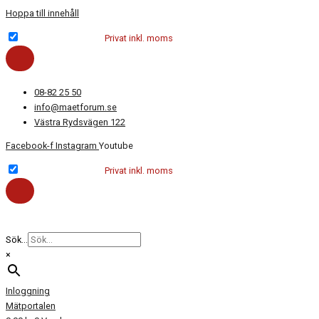
Hoppa till innehåll
Företag exkl. moms
Privat inkl. moms
08-82 25 50
info@maetforum.se
Västra Rydsvägen 122
Facebook-f
Instagram
Youtube
Företag exkl. moms
Privat inkl. moms
Sök...
×
Inloggning
Mätportalen