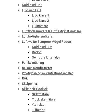
Koldioxid Co²
Ljud och Ljus
Ljud klass 1
Ljud klass 2
Ljusmätare
Luftflödesmätare & lufthastighetsmätare
Luftfuktighetsmätare
Luftkvalité Sempore Mögel Radon
Koldioxid CO²
Radon
Sempore luftanalys
Partikelmätning
pH och Konduktivitet
Provtryckning av ventilationskanaler
Rök
Skalpenna
Skikt och Tjocklek
Skiktmätare
Tjockleksmätare
Ytstruktur
Tillbehör