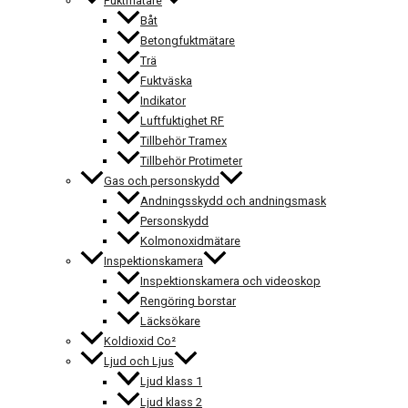
Fuktmätare
Båt
Betongfuktmätare
Trä
Fuktväska
Indikator
Luftfuktighet RF
Tillbehör Tramex
Tillbehör Protimeter
Gas och personskydd
Andningsskydd och andningsmask
Personskydd
Kolmonoxidmätare
Inspektionskamera
Inspektionskamera och videoskop
Rengöring borstar
Läcksökare
Koldioxid Co²
Ljud och Ljus
Ljud klass 1
Ljud klass 2