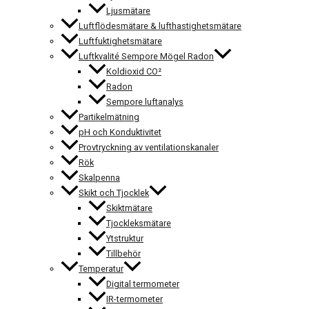
Ljusmätare
Luftflödesmätare & lufthastighetsmätare
Luftfuktighetsmätare
Luftkvalité Sempore Mögel Radon
Koldioxid CO²
Radon
Sempore luftanalys
Partikelmätning
pH och Konduktivitet
Provtryckning av ventilationskanaler
Rök
Skalpenna
Skikt och Tjocklek
Skiktmätare
Tjockleksmätare
Ytstruktur
Tillbehör
Temperatur
Digital termometer
IR-termometer