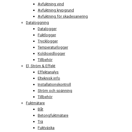
Avfuktning vind
Avfuktning krypgrund
Avfuktning för skadesanering
Dataloggning
Datalogger
Fuktlogger
Trycklogger
Temperaturlogger
Koldioxidlogger
Tillbehör
El, Ström & Effekt
Effektanalys
Elteknisk info
Installationskontroll
Ström och spänning
Tillbehör
Fuktmätare
Båt
Betongfuktmätare
Trä
Fuktväska