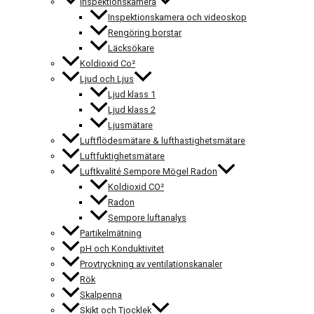
Inspektionskamera
Inspektionskamera och videoskop
Rengöring borstar
Läcksökare
Koldioxid Co²
Ljud och Ljus
Ljud klass 1
Ljud klass 2
Ljusmätare
Luftflödesmätare & lufthastighetsmätare
Luftfuktighetsmätare
Luftkvalité Sempore Mögel Radon
Koldioxid CO²
Radon
Sempore luftanalys
Partikelmätning
pH och Konduktivitet
Provtryckning av ventilationskanaler
Rök
Skalpenna
Skikt och Tjocklek