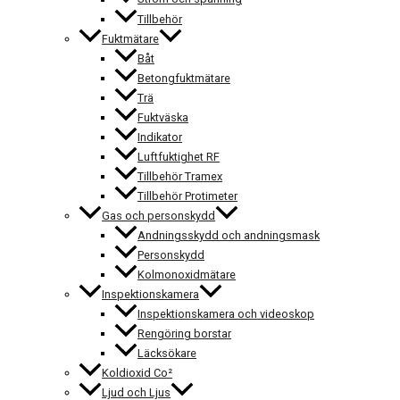
Tillbehör
Fuktmätare
Båt
Betongfuktmätare
Trä
Fuktväska
Indikator
Luftfuktighet RF
Tillbehör Tramex
Tillbehör Protimeter
Gas och personskydd
Andningsskydd och andningsmask
Personskydd
Kolmonoxidmätare
Inspektionskamera
Inspektionskamera och videoskop
Rengöring borstar
Läcksökare
Koldioxid Co²
Ljud och Ljus