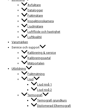
Avfuktare
Datalogger
Fuktmätare
Inspektionskamera
Ljudmätare
Luftflöde och hastighet
Luftkvalité
Varumärken
Service och support
Kalibrering & service
Kalibreringsavtal
Mätportalen
Utbildning
Fuktmätning
Ljud
Ljud nivå 1
Ljud nivå 2
Termografi
Termografi grundkurs
Diplomerad Eltermografi