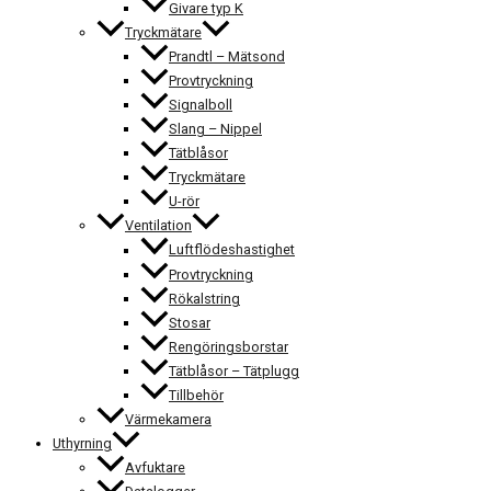
Givare typ K
Tryckmätare
Prandtl – Mätsond
Provtryckning
Signalboll
Slang – Nippel
Tätblåsor
Tryckmätare
U-rör
Ventilation
Luftflödeshastighet
Provtryckning
Rökalstring
Stosar
Rengöringsborstar
Tätblåsor – Tätplugg
Tillbehör
Värmekamera
Uthyrning
Avfuktare