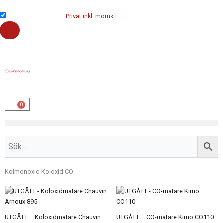
Hoppa
till
Företag exkl. moms
Privat inkl. moms
innehåll
0
Varukorg
Kolmonoxid Koloxid CO
UTGÅTT – Koloxidmätare Chauvin
UTGÅTT – CO-mätare Kimo CO110