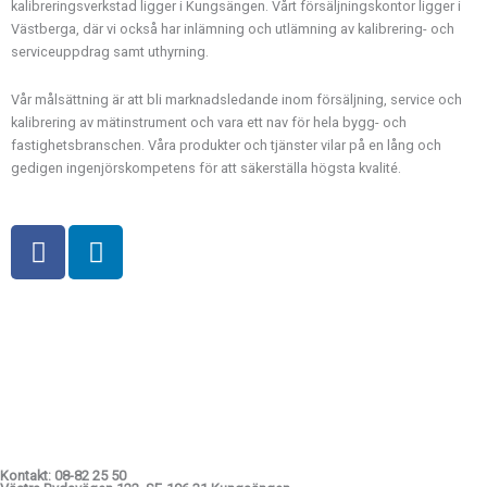
kalibreringsverkstad ligger i Kungsängen. Vårt försäljningskontor ligger i
Västberga, där vi också har inlämning och utlämning av kalibrering- och
serviceuppdrag samt uthyrning.
Vår målsättning är att bli marknadsledande inom försäljning, service och
kalibrering av mätinstrument och vara ett nav för hela bygg- och
fastighetsbranschen. Våra produkter och tjänster vilar på en lång och
gedigen ingenjörskompetens för att säkerställa högsta kvalité.
F
L
a
i
c
n
e
k
b
e
o
d
o
i
k
n
-
f
Kontakt: 08-82 25 50