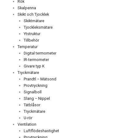
Rök
Skalpenna
Skikt och Tjocklek
Skiktmätare
Tjockleksmätare
Ytstruktur
Tillbehör
Temperatur
Digital termometer
IR-termometer
Givare typ K
Tryckmätare
Prandtl – Mätsond
Provtryckning
Signalboll
Slang – Nippel
Tätblåsor
Tryckmätare
U-rör
Ventilation
Luftflödeshastighet
Provtryckning