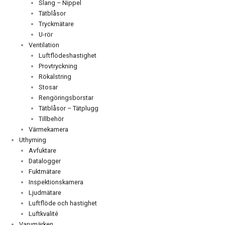
Slang – Nippel
Tätblåsor
Tryckmätare
U-rör
Ventilation
Luftflödeshastighet
Provtryckning
Rökalstring
Stosar
Rengöringsborstar
Tätblåsor – Tätplugg
Tillbehör
Värmekamera
Uthyrning
Avfuktare
Datalogger
Fuktmätare
Inspektionskamera
Ljudmätare
Luftflöde och hastighet
Luftkvalité
Varumärken