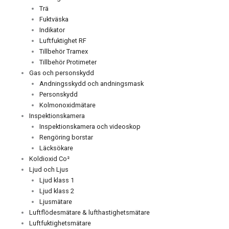
Trä
Fuktväska
Indikator
Luftfuktighet RF
Tillbehör Tramex
Tillbehör Protimeter
Gas och personskydd
Andningsskydd och andningsmask
Personskydd
Kolmonoxidmätare
Inspektionskamera
Inspektionskamera och videoskop
Rengöring borstar
Läcksökare
Koldioxid Co²
Ljud och Ljus
Ljud klass 1
Ljud klass 2
Ljusmätare
Luftflödesmätare & lufthastighetsmätare
Luftfuktighetsmätare