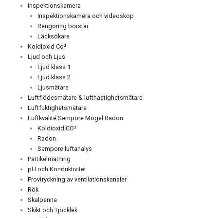
Inspektionskamera
Inspektionskamera och videoskop
Rengöring borstar
Läcksökare
Koldioxid Co²
Ljud och Ljus
Ljud klass 1
Ljud klass 2
Ljusmätare
Luftflödesmätare & lufthastighetsmätare
Luftfuktighetsmätare
Luftkvalité Sempore Mögel Radon
Koldioxid CO²
Radon
Sempore luftanalys
Partikelmätning
pH och Konduktivitet
Provtryckning av ventilationskanaler
Rök
Skalpenna
Skikt och Tjocklek