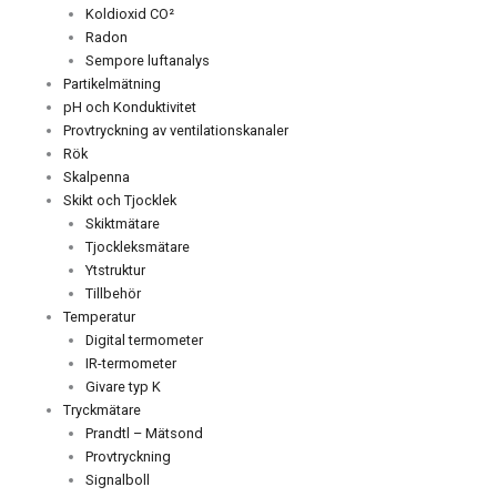
Koldioxid CO²
Radon
Sempore luftanalys
Partikelmätning
pH och Konduktivitet
Provtryckning av ventilationskanaler
Rök
Skalpenna
Skikt och Tjocklek
Skiktmätare
Tjockleksmätare
Ytstruktur
Tillbehör
Temperatur
Digital termometer
IR-termometer
Givare typ K
Tryckmätare
Prandtl – Mätsond
Provtryckning
Signalboll