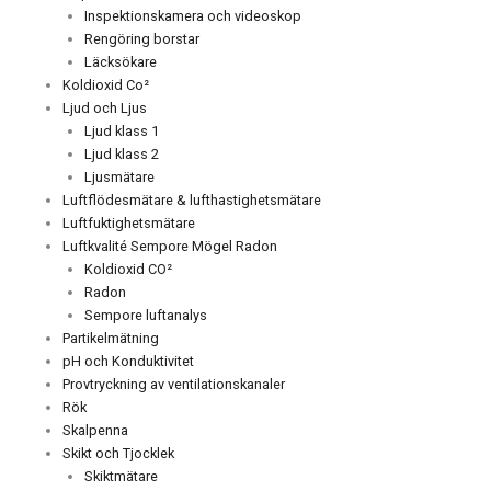
Inspektionskamera och videoskop
Rengöring borstar
Läcksökare
Koldioxid Co²
Ljud och Ljus
Ljud klass 1
Ljud klass 2
Ljusmätare
Luftflödesmätare & lufthastighetsmätare
Luftfuktighetsmätare
Luftkvalité Sempore Mögel Radon
Koldioxid CO²
Radon
Sempore luftanalys
Partikelmätning
pH och Konduktivitet
Provtryckning av ventilationskanaler
Rök
Skalpenna
Skikt och Tjocklek
Skiktmätare