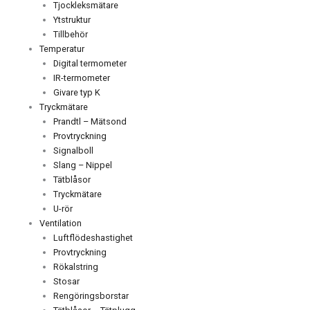
Tjockleksmätare
Ytstruktur
Tillbehör
Temperatur
Digital termometer
IR-termometer
Givare typ K
Tryckmätare
Prandtl – Mätsond
Provtryckning
Signalboll
Slang – Nippel
Tätblåsor
Tryckmätare
U-rör
Ventilation
Luftflödeshastighet
Provtryckning
Rökalstring
Stosar
Rengöringsborstar