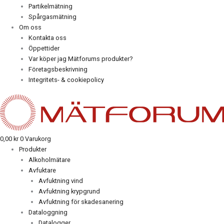
Partikelmätning
Spårgasmätning
Om oss
Kontakta oss
Öppettider
Var köper jag Mätforums produkter?
Företagsbeskrivning
Integritets- & cookiepolicy
0,00
kr
0
Varukorg
Produkter
Alkoholmätare
Avfuktare
Avfuktning vind
Avfuktning krypgrund
Avfuktning för skadesanering
Dataloggning
Datalogger