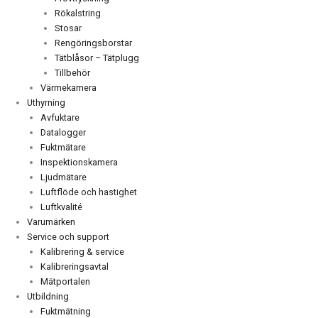
Rökalstring
Stosar
Rengöringsborstar
Tätblåsor – Tätplugg
Tillbehör
Värmekamera
Uthyrning
Avfuktare
Datalogger
Fuktmätare
Inspektionskamera
Ljudmätare
Luftflöde och hastighet
Luftkvalité
Varumärken
Service och support
Kalibrering & service
Kalibreringsavtal
Mätportalen
Utbildning
Fuktmätning