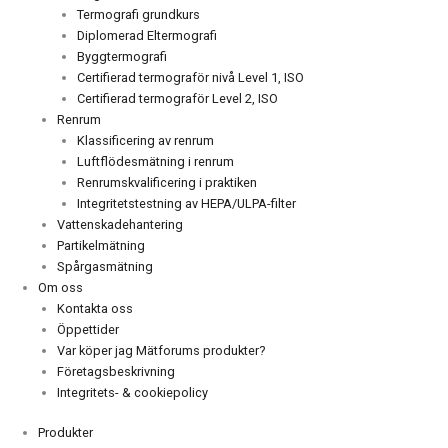
Termografi grundkurs
Diplomerad Eltermografi
Byggtermografi
Certifierad termograför nivå Level 1, ISO
Certifierad termograför Level 2, ISO
Renrum
Klassificering av renrum
Luftflödesmätning i renrum
Renrumskvalificering i praktiken
Integritetstestning av HEPA/ULPA-filter
Vattenskadehantering
Partikelmätning
Spårgasmätning
Om oss
Kontakta oss
Öppettider
Var köper jag Mätforums produkter?
Företagsbeskrivning
Integritets- & cookiepolicy
Produkter