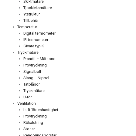
Skiktmätare
Tjockleksmätare
Ytstruktur
Tillbehör
Temperatur
Digital termometer
IR-termometer
Givare typ K
Tryckmätare
Prandtl – Mätsond
Provtryckning
Signalboll
Slang – Nippel
Tätblåsor
Tryckmätare
U-rör
Ventilation
Luftflödeshastighet
Provtryckning
Rökalstring
Stosar
Rengöringsborstar