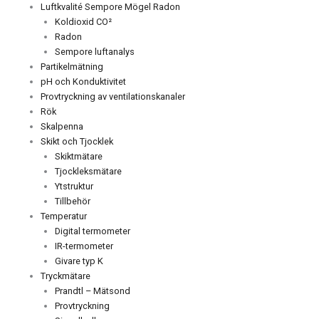
Luftkvalité Sempore Mögel Radon
Koldioxid CO²
Radon
Sempore luftanalys
Partikelmätning
pH och Konduktivitet
Provtryckning av ventilationskanaler
Rök
Skalpenna
Skikt och Tjocklek
Skiktmätare
Tjockleksmätare
Ytstruktur
Tillbehör
Temperatur
Digital termometer
IR-termometer
Givare typ K
Tryckmätare
Prandtl – Mätsond
Provtryckning