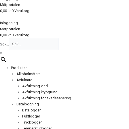
Mätportalen
0,00
kr
0
Varukorg
Inloggning
Mätportalen
0,00
kr
0
Varukorg
Sök...
×
Produkter
Alkoholmätare
Avfuktare
Avfuktning vind
Avfuktning krypgrund
Avfuktning för skadesanering
Dataloggning
Datalogger
Fuktlogger
Trycklogger
Temperaturlogger