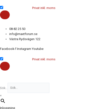
Hoppa
till
Företag exkl. moms
Privat inkl. moms
innehåll
08-82 25 50
info@maetforum.se
Västra Rydsvägen 122
Facebook-f
Instagram
Youtube
Företag exkl. moms
Privat inkl. moms
Sök...
×
Inloggning