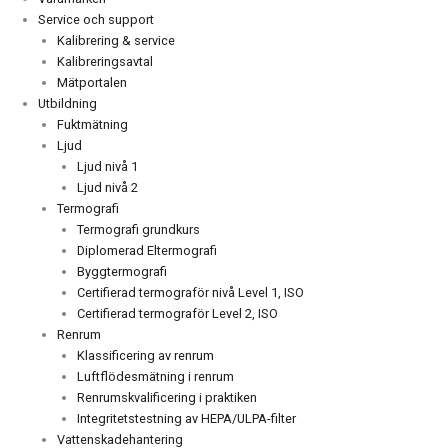
Service och support
Kalibrering & service
Kalibreringsavtal
Mätportalen
Utbildning
Fuktmätning
Ljud
Ljud nivå 1
Ljud nivå 2
Termografi
Termografi grundkurs
Diplomerad Eltermografi
Byggtermografi
Certifierad termograför nivå Level 1, ISO
Certifierad termograför Level 2, ISO
Renrum
Klassificering av renrum
Luftflödesmätning i renrum
Renrumskvalificering i praktiken
Integritetstestning av HEPA/ULPA-filter
Vattenskadehantering