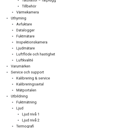
Tätblåsor – Tätplugg
Tillbehör
Värmekamera
Uthyrning
Avfuktare
Datalogger
Fuktmätare
Inspektionskamera
Ljudmätare
Luftflöde och hastighet
Luftkvalité
Varumärken
Service och support
Kalibrering & service
Kalibreringsavtal
Mätportalen
Utbildning
Fuktmätning
Ljud
Ljud nivå 1
Ljud nivå 2
Termografi