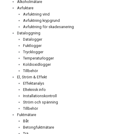
Alkoholmätare
Avfuktare
Avfuktning vind
Avfuktning krypgrund
Avfuktning för skadesanering
Dataloggning
Datalogger
Fuktlogger
Trycklogger
Temperaturlogger
Koldioxidlogger
Tillbehör
El, Ström & Effekt
Effektanalys
Elteknisk info
Installationskontroll
Ström och spänning
Tillbehör
Fuktmätare
Båt
Betongfuktmätare
Trä