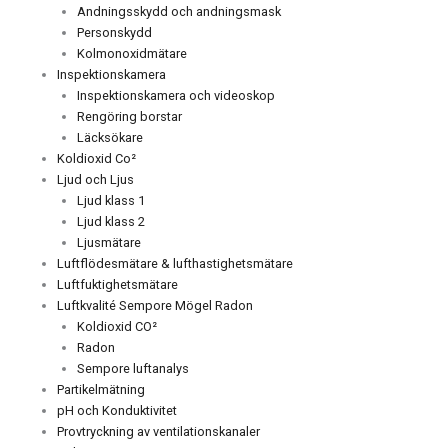
Andningsskydd och andningsmask
Personskydd
Kolmonoxidmätare
Inspektionskamera
Inspektionskamera och videoskop
Rengöring borstar
Läcksökare
Koldioxid Co²
Ljud och Ljus
Ljud klass 1
Ljud klass 2
Ljusmätare
Luftflödesmätare & lufthastighetsmätare
Luftfuktighetsmätare
Luftkvalité Sempore Mögel Radon
Koldioxid CO²
Radon
Sempore luftanalys
Partikelmätning
pH och Konduktivitet
Provtryckning av ventilationskanaler