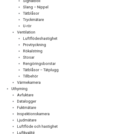
Signalboll
Slang – Nippel
Tätblåsor
Tryckmätare
U-rör
Ventilation
Luftflödeshastighet
Provtryckning
Rökalstring
Stosar
Rengöringsborstar
Tätblåsor – Tätplugg
Tillbehör
Värmekamera
Uthyrning
Avfuktare
Datalogger
Fuktmätare
Inspektionskamera
Ljudmätare
Luftflöde och hastighet
Luftkvalité