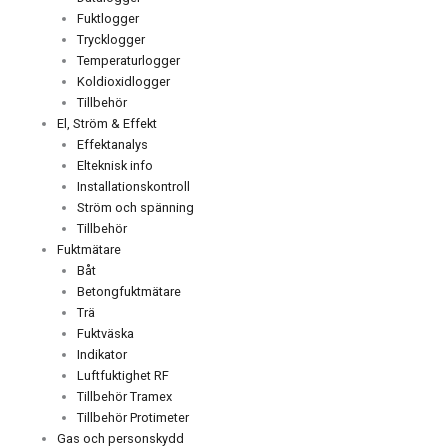
Fuktlogger
Trycklogger
Temperaturlogger
Koldioxidlogger
Tillbehör
El, Ström & Effekt
Effektanalys
Elteknisk info
Installationskontroll
Ström och spänning
Tillbehör
Fuktmätare
Båt
Betongfuktmätare
Trä
Fuktväska
Indikator
Luftfuktighet RF
Tillbehör Tramex
Tillbehör Protimeter
Gas och personskydd