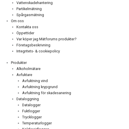
Vattenskadehantering
Partikelmätning
Spårgasmätning
Om oss
Kontakta oss
Öppettider
Var köper jag Mätforums produkter?
Företagsbeskrivning
Integritets- & cookiepolicy
Produkter
Alkoholmätare
Avfuktare
Avfuktning vind
Avfuktning krypgrund
Avfuktning för skadesanering
Dataloggning
Datalogger
Fuktlogger
Trycklogger
Temperaturlogger