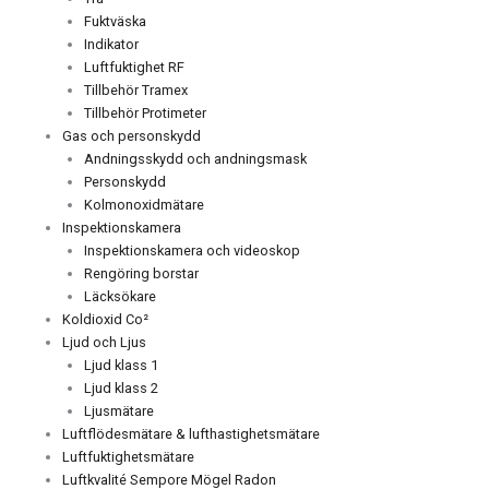
Fuktväska
Indikator
Luftfuktighet RF
Tillbehör Tramex
Tillbehör Protimeter
Gas och personskydd
Andningsskydd och andningsmask
Personskydd
Kolmonoxidmätare
Inspektionskamera
Inspektionskamera och videoskop
Rengöring borstar
Läcksökare
Koldioxid Co²
Ljud och Ljus
Ljud klass 1
Ljud klass 2
Ljusmätare
Luftflödesmätare & lufthastighetsmätare
Luftfuktighetsmätare
Luftkvalité Sempore Mögel Radon