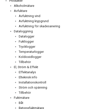
Produkter
Alkoholmätare
Avfuktare
Avfuktning vind
Avfuktning krypgrund
Avfuktning för skadesanering
Dataloggning
Datalogger
Fuktlogger
Trycklogger
Temperaturlogger
Koldioxidlogger
Tillbehör
El, Ström & Effekt
Effektanalys
Elteknisk info
Installationskontroll
Ström och spänning
Tillbehör
Fuktmätare
Båt
Betongfuktmätare