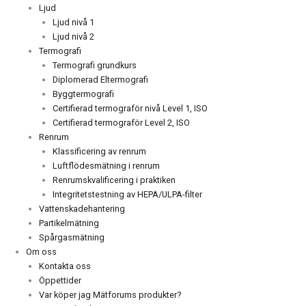
Ljud
Ljud nivå 1
Ljud nivå 2
Termografi
Termografi grundkurs
Diplomerad Eltermografi
Byggtermografi
Certifierad termograför nivå Level 1, ISO
Certifierad termograför Level 2, ISO
Renrum
Klassificering av renrum
Luftflödesmätning i renrum
Renrumskvalificering i praktiken
Integritetstestning av HEPA/ULPA-filter
Vattenskadehantering
Partikelmätning
Spårgasmätning
Om oss
Kontakta oss
Öppettider
Var köper jag Mätforums produkter?