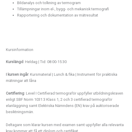
Bildanalys och tolkning av termogram
Tillämpningar inom el-, bygg- och mekanisk termografi
Rapportering och dokumentation av mätresultat
Kursinformation
Kurslängd
: Heldag | Tid: 08:00-15:30
I kursen ingår
: Kursmaterial | Lunch & fika | Instrument för praktiska
mätningar att låna
Certifiering
: Level I Certifierad termograför uppfyller utbildningskraven
enligt SBF Norm 1031:3 Klass 1, 2 och 3 certifierad termograför
elanläggning samt Elektriska Nämndens (EN) krav på auktoriserade
besiktningsmän.
Deltagare som klarar kursen med examen samt uppfyller alla relevanta
krav kommer att få ett diplom och certifikat.