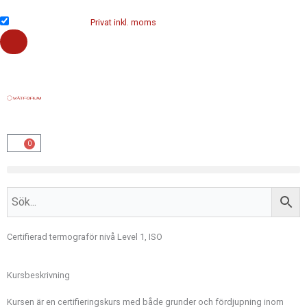
Hoppa
till
Företag exkl. moms
Privat inkl. moms
innehåll
0
Varukorg
Certifierad termograför nivå Level 1, ISO
Kursbeskrivning
Kursen är en certifieringskurs med både grunder och fördjupning inom