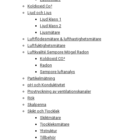
Koldioxid Co²
Ljud och Ljus
Ljud klass 1
Ljud klass 2
Ljusmätare
Luftflödesmätare & lufthastighetsmätare
Luftfuktighetsmätare
Luftkvalité Sempore Mögel Radon
Koldioxid CO²
Radon
Sempore luftanalys
Partikelmätning
pH och Konduktivitet
Provtryckning av ventilationskanaler
Rök
Skalpenna
Skikt och Tjocklek
Skiktmätare
Tjockleksmätare
Ytstruktur
Tillbehör