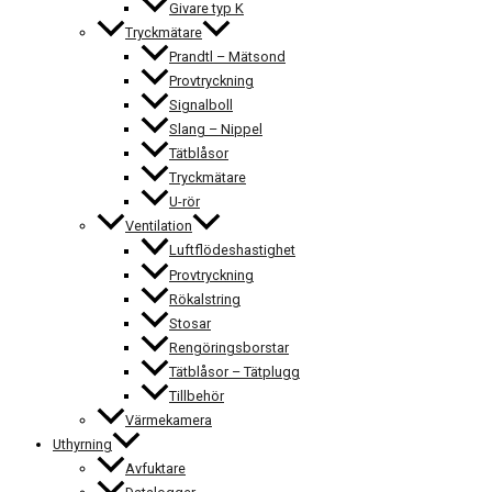
Givare typ K
Tryckmätare
Prandtl – Mätsond
Provtryckning
Signalboll
Slang – Nippel
Tätblåsor
Tryckmätare
U-rör
Ventilation
Luftflödeshastighet
Provtryckning
Rökalstring
Stosar
Rengöringsborstar
Tätblåsor – Tätplugg
Tillbehör
Värmekamera
Uthyrning
Avfuktare