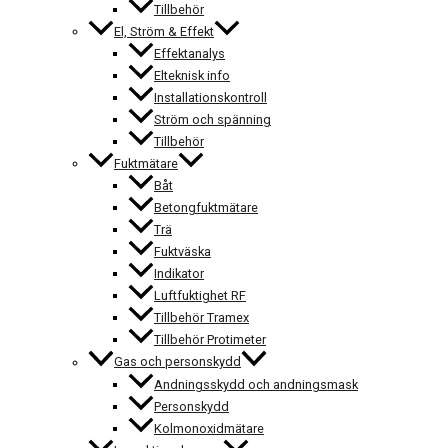
Tillbehör
El, Ström & Effekt
Effektanalys
Elteknisk info
Installationskontroll
Ström och spänning
Tillbehör
Fuktmätare
Båt
Betongfuktmätare
Trä
Fuktväska
Indikator
Luftfuktighet RF
Tillbehör Tramex
Tillbehör Protimeter
Gas och personskydd
Andningsskydd och andningsmask
Personskydd
Kolmonoxidmätare