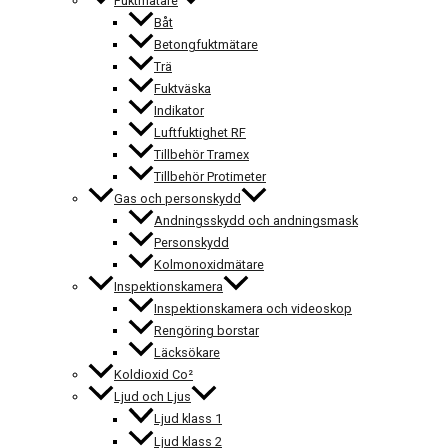
Fuktmätare
Båt
Betongfuktmätare
Trä
Fuktväska
Indikator
Luftfuktighet RF
Tillbehör Tramex
Tillbehör Protimeter
Gas och personskydd
Andningsskydd och andningsmask
Personskydd
Kolmonoxidmätare
Inspektionskamera
Inspektionskamera och videoskop
Rengöring borstar
Läcksökare
Koldioxid Co²
Ljud och Ljus
Ljud klass 1
Ljud klass 2