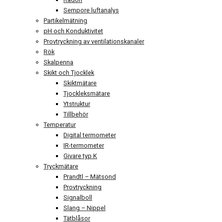
Sempore luftanalys
Partikelmätning
pH och Konduktivitet
Provtryckning av ventilationskanaler
Rök
Skalpenna
Skikt och Tjocklek
Skiktmätare
Tjockleksmätare
Ytstruktur
Tillbehör
Temperatur
Digital termometer
IR-termometer
Givare typ K
Tryckmätare
Prandtl – Mätsond
Provtryckning
Signalboll
Slang – Nippel
Tätblåsor