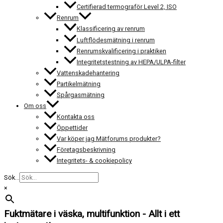
Certifierad termograför Level 2, ISO
Renrum
Klassificering av renrum
Luftflödesmätning i renrum
Renrumskvalificering i praktiken
Integritetstestning av HEPA/ULPA-filter
Vattenskadehantering
Partikelmätning
Spårgasmätning
Om oss
Kontakta oss
Öppettider
Var köper jag Mätforums produkter?
Företagsbeskrivning
Integritets- & cookiepolicy
Sök...
×
Fuktmätare i väska, multifunktion - Allt i ett