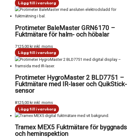
Lägg till i varukorg
Protimeter BaleMaster GRN6170 –
Fuktmätare för halm- och höbalar
7125,00
kr
inkl. moms
Lägg till i varukorg
Protimeter HygroMaster 2 BLD7751 –
Fuktmätare med IR-laser och QuikStick-
sensor
8125,00
kr
inkl. moms
Lägg till i varukorg
Tramex MEX5 Fuktmätare för byggnads
och heminspektion