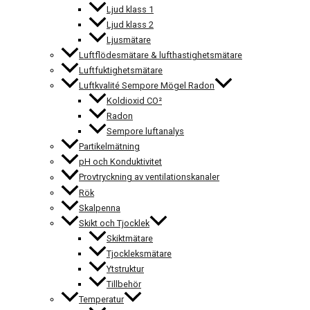
Ljud klass 1
Ljud klass 2
Ljusmätare
Luftflödesmätare & lufthastighetsmätare
Luftfuktighetsmätare
Luftkvalité Sempore Mögel Radon
Koldioxid CO²
Radon
Sempore luftanalys
Partikelmätning
pH och Konduktivitet
Provtryckning av ventilationskanaler
Rök
Skalpenna
Skikt och Tjocklek
Skiktmätare
Tjockleksmätare
Ytstruktur
Tillbehör
Temperatur