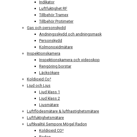
Indikator
Luftfuktighet RF
Tillbehör Tramex
Tillbehör Protimeter
Gas och personskydd
Andningsskydd och andningsmask
Personskydd
Kolmonoxidmätare
Inspektionskamera
Inspektionskamera och videoskop
Rengöring borstar
Läcksökare
Koldioxid Co²
Ljud och Ljus
Ljud klass 1
Ljud klass 2
Ljusmätare
Luftflödesmätare & lufthastighetsmätare
Luftfuktighetsmätare
Luftkvalité Sempore Mögel Radon
Koldioxid CO²
Radon