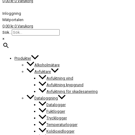
0,00
kr
0
Varukorg
Inloggning
Mätportalen
0,00
kr
0
Varukorg
Sök...
×
Produkter
Alkoholmätare
Avfuktare
Avfuktning vind
Avfuktning krypgrund
Avfuktning för skadesanering
Dataloggning
Datalogger
Fuktlogger
Trycklogger
Temperaturlogger
Koldioxidlogger