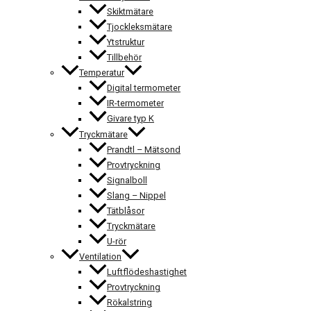
Skiktmätare
Tjockleksmätare
Ytstruktur
Tillbehör
Temperatur
Digital termometer
IR-termometer
Givare typ K
Tryckmätare
Prandtl – Mätsond
Provtryckning
Signalboll
Slang – Nippel
Tätblåsor
Tryckmätare
U-rör
Ventilation
Luftflödeshastighet
Provtryckning
Rökalstring