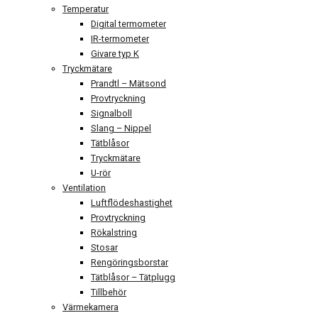
Temperatur
Digital termometer
IR-termometer
Givare typ K
Tryckmätare
Prandtl – Mätsond
Provtryckning
Signalboll
Slang – Nippel
Tätblåsor
Tryckmätare
U-rör
Ventilation
Luftflödeshastighet
Provtryckning
Rökalstring
Stosar
Rengöringsborstar
Tätblåsor – Tätplugg
Tillbehör
Värmekamera