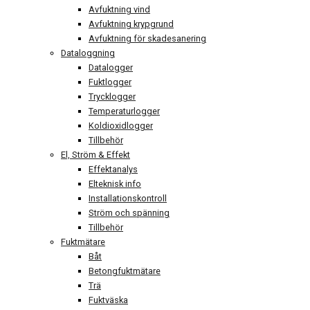
Avfuktning vind
Avfuktning krypgrund
Avfuktning för skadesanering
Dataloggning
Datalogger
Fuktlogger
Trycklogger
Temperaturlogger
Koldioxidlogger
Tillbehör
El, Ström & Effekt
Effektanalys
Elteknisk info
Installationskontroll
Ström och spänning
Tillbehör
Fuktmätare
Båt
Betongfuktmätare
Trä
Fuktväska