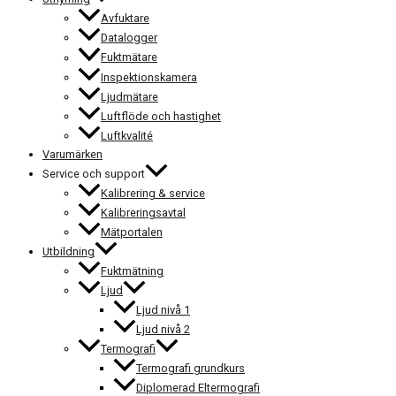
Avfuktare
Datalogger
Fuktmätare
Inspektionskamera
Ljudmätare
Luftflöde och hastighet
Luftkvalité
Varumärken
Service och support
Kalibrering & service
Kalibreringsavtal
Mätportalen
Utbildning
Fuktmätning
Ljud
Ljud nivå 1
Ljud nivå 2
Termografi
Termografi grundkurs
Diplomerad Eltermografi