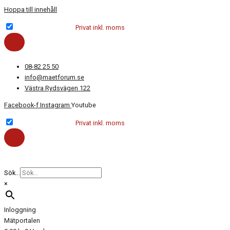
Hoppa till innehåll
Företag exkl. moms
Privat inkl. moms
08-82 25 50
info@maetforum.se
Västra Rydsvägen 122
Facebook-f
Instagram
Youtube
Företag exkl. moms
Privat inkl. moms
Sök...
×
Inloggning
Mätportalen