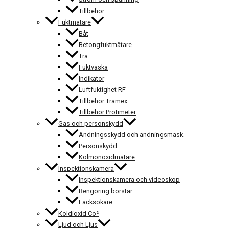
Tillbehör
Fuktmätare
Båt
Betongfuktmätare
Trä
Fuktväska
Indikator
Luftfuktighet RF
Tillbehör Tramex
Tillbehör Protimeter
Gas och personskydd
Andningsskydd och andningsmask
Personskydd
Kolmonoxidmätare
Inspektionskamera
Inspektionskamera och videoskop
Rengöring borstar
Läcksökare
Koldioxid Co²
Ljud och Ljus