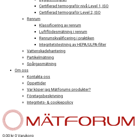
Certifierad termograför nivå Level 1, ISO
Certifierad termograför Level 2, ISO
Renrum
Klassificering av renrum
Luftflödesmätning i renrum
Renrumskvalificering i praktiken
Integritetstestning av HEPA/ULPA-filter
Vattenskadehantering
Partikelmätning
Spårgasmätning
Om oss
Kontakta oss
Öppettider
Var köper jag Mätforums produkter?
Företagsbeskrivning
Integritets- & cookiepolicy
0,00
kr
0
Varukorg