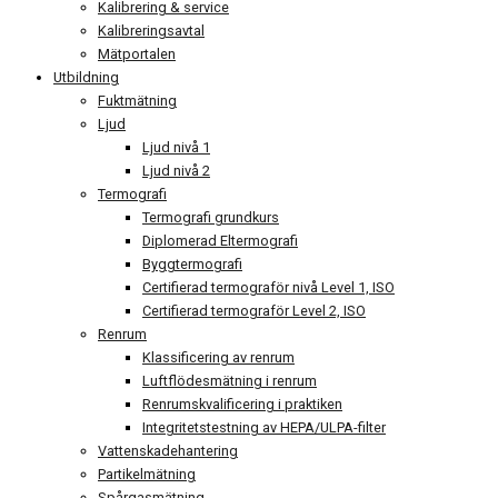
Kalibrering & service
Kalibreringsavtal
Mätportalen
Utbildning
Fuktmätning
Ljud
Ljud nivå 1
Ljud nivå 2
Termografi
Termografi grundkurs
Diplomerad Eltermografi
Byggtermografi
Certifierad termograför nivå Level 1, ISO
Certifierad termograför Level 2, ISO
Renrum
Klassificering av renrum
Luftflödesmätning i renrum
Renrumskvalificering i praktiken
Integritetstestning av HEPA/ULPA-filter
Vattenskadehantering
Partikelmätning
Spårgasmätning