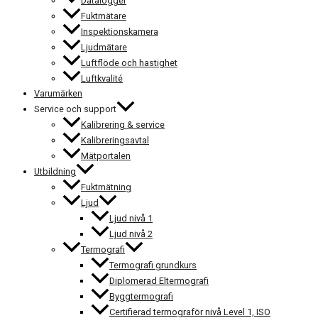
Datalogger
Fuktmätare
Inspektionskamera
Ljudmätare
Luftflöde och hastighet
Luftkvalité
Varumärken
Service och support
Kalibrering & service
Kalibreringsavtal
Mätportalen
Utbildning
Fuktmätning
Ljud
Ljud nivå 1
Ljud nivå 2
Termografi
Termografi grundkurs
Diplomerad Eltermografi
Byggtermografi
Certifierad termograför nivå Level 1, ISO