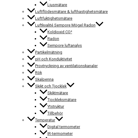
Ljusmätare
Luftflödesmätare & lufthastighetsmätare
Luftfuktighetsmätare
Luftkvalité Sempore Mögel Radon
Koldioxid CO²
Radon
Sempore luftanalys
Partikelmätning
pH och Konduktivitet
Provtryckning av ventilationskanaler
Rök
Skalpenna
Skikt och Tjocklek
Skiktmätare
Tjockleksmätare
Ytstruktur
Tillbehör
Temperatur
Digital termometer
IR-termometer