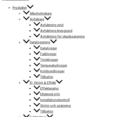
Produkter
Alkoholmätare
Avfuktare
Avfuktning vind
Avfuktning krypgrund
Avfuktning för skadesanering
Dataloggning
Datalogger
Fuktlogger
Trycklogger
Temperaturlogger
Koldioxidlogger
Tillbehör
El, Ström & Effekt
Effektanalys
Elteknisk info
Installationskontroll
Ström och spänning
Tillbehör