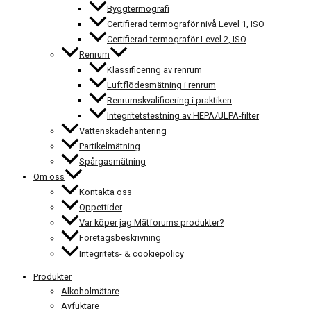
Byggtermografi
Certifierad termograför nivå Level 1, ISO
Certifierad termograför Level 2, ISO
Renrum
Klassificering av renrum
Luftflödesmätning i renrum
Renrumskvalificering i praktiken
Integritetstestning av HEPA/ULPA-filter
Vattenskadehantering
Partikelmätning
Spårgasmätning
Om oss
Kontakta oss
Öppettider
Var köper jag Mätforums produkter?
Företagsbeskrivning
Integritets- & cookiepolicy
Produkter
Alkoholmätare
Avfuktare