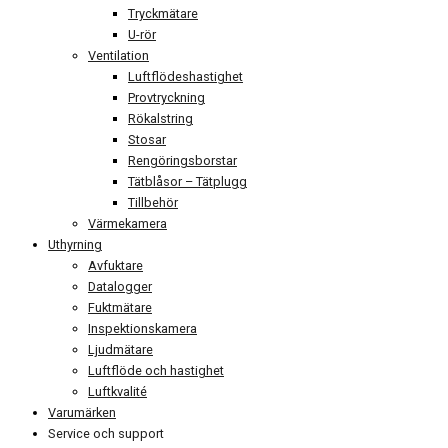
Tryckmätare
U-rör
Ventilation
Luftflödeshastighet
Provtryckning
Rökalstring
Stosar
Rengöringsborstar
Tätblåsor – Tätplugg
Tillbehör
Värmekamera
Uthyrning
Avfuktare
Datalogger
Fuktmätare
Inspektionskamera
Ljudmätare
Luftflöde och hastighet
Luftkvalité
Varumärken
Service och support