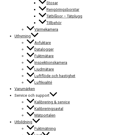
Stosar
Rengöringsborstar
Tätblåsor – Tätplugg
Tillbehör
Värmekamera
Uthyrning
Avfuktare
Datalogger
Fuktmätare
Inspektionskamera
Ljudmätare
Luftflöde och hastighet
Luftkvalité
Varumärken
Service och support
Kalibrering & service
Kalibreringsavtal
Mätportalen
Utbildning
Fuktmätning