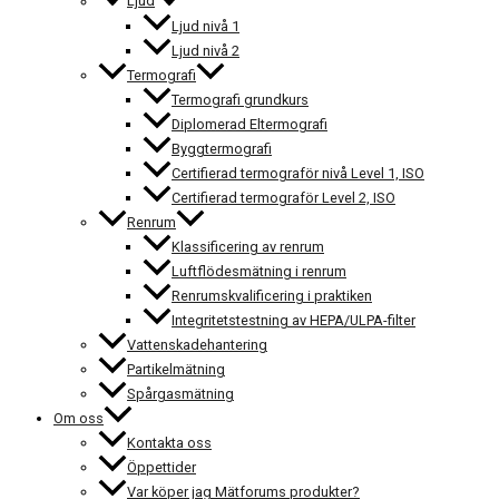
Ljud
Ljud nivå 1
Ljud nivå 2
Termografi
Termografi grundkurs
Diplomerad Eltermografi
Byggtermografi
Certifierad termograför nivå Level 1, ISO
Certifierad termograför Level 2, ISO
Renrum
Klassificering av renrum
Luftflödesmätning i renrum
Renrumskvalificering i praktiken
Integritetstestning av HEPA/ULPA-filter
Vattenskadehantering
Partikelmätning
Spårgasmätning
Om oss
Kontakta oss
Öppettider
Var köper jag Mätforums produkter?