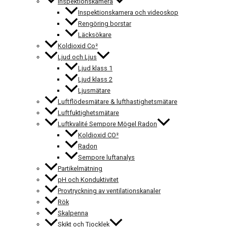
Inspektionskamera
Inspektionskamera och videoskop
Rengöring borstar
Läcksökare
Koldioxid Co²
Ljud och Ljus
Ljud klass 1
Ljud klass 2
Ljusmätare
Luftflödesmätare & lufthastighetsmätare
Luftfuktighetsmätare
Luftkvalité Sempore Mögel Radon
Koldioxid CO²
Radon
Sempore luftanalys
Partikelmätning
pH och Konduktivitet
Provtryckning av ventilationskanaler
Rök
Skalpenna
Skikt och Tjocklek