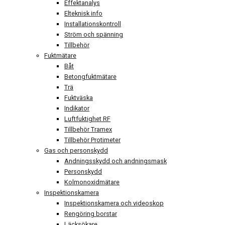
Effektanalys
Elteknisk info
Installationskontroll
Ström och spänning
Tillbehör
Fuktmätare
Båt
Betongfuktmätare
Trä
Fuktväska
Indikator
Luftfuktighet RF
Tillbehör Tramex
Tillbehör Protimeter
Gas och personskydd
Andningsskydd och andningsmask
Personskydd
Kolmonoxidmätare
Inspektionskamera
Inspektionskamera och videoskop
Rengöring borstar
Läcksökare