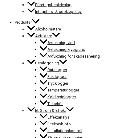
Företagsbeskrivning
Integritets- & cookiepolicy
Produkter
Alkoholmätare
Avfuktare
Avfuktning vind
Avfuktning krypgrund
Avfuktning för skadesanering
Dataloggning
Datalogger
Fuktlogger
Trycklogger
Temperaturlogger
Koldioxidlogger
Tillbehör
El, Ström & Effekt
Effektanalys
Elteknisk info
Installationskontroll
Ström och spänning