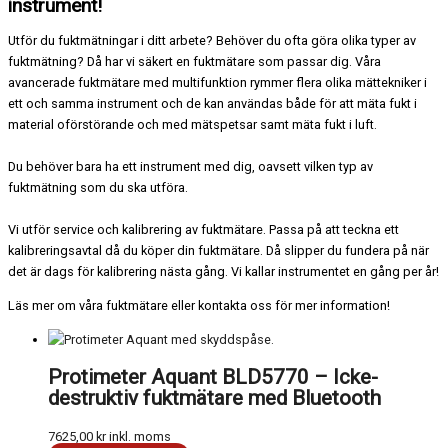
instrument!
Utför du fuktmätningar i ditt arbete? Behöver du ofta göra olika typer av
fuktmätning? Då har vi säkert en fuktmätare som passar dig. Våra
avancerade fuktmätare med multifunktion rymmer flera olika mättekniker i
ett och samma instrument och de kan användas både för att mäta fukt i
material oförstörande och med mätspetsar samt mäta fukt i luft.
Du behöver bara ha ett instrument med dig, oavsett vilken typ av
fuktmätning som du ska utföra.
Vi utför service och kalibrering av fuktmätare. Passa på att teckna ett
kalibreringsavtal då du köper din fuktmätare. Då slipper du fundera på när
det är dags för kalibrering nästa gång. Vi kallar instrumentet en gång per år!
Läs mer om våra fuktmätare eller kontakta oss för mer information!
Protimeter Aquant BLD5770 – Icke-
destruktiv fuktmätare med Bluetooth
7625,00
kr
inkl. moms