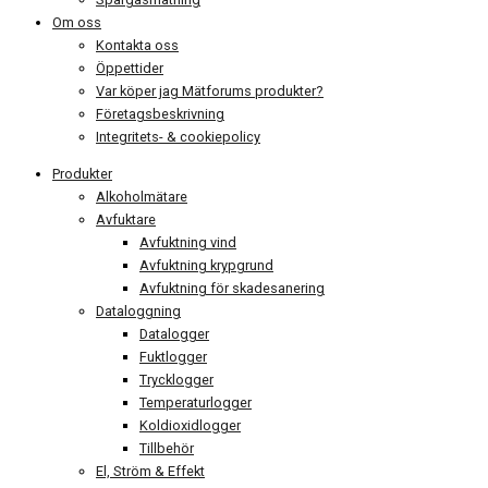
Om oss
Kontakta oss
Öppettider
Var köper jag Mätforums produkter?
Företagsbeskrivning
Integritets- & cookiepolicy
Produkter
Alkoholmätare
Avfuktare
Avfuktning vind
Avfuktning krypgrund
Avfuktning för skadesanering
Dataloggning
Datalogger
Fuktlogger
Trycklogger
Temperaturlogger
Koldioxidlogger
Tillbehör
El, Ström & Effekt