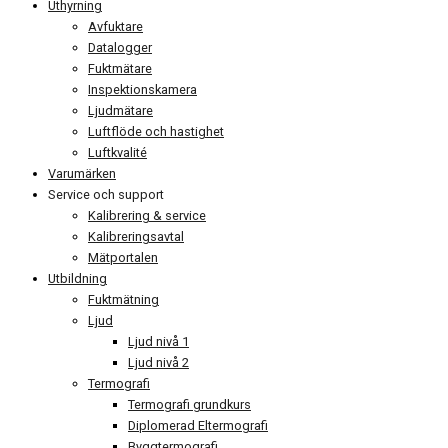
Uthyrning
Avfuktare
Datalogger
Fuktmätare
Inspektionskamera
Ljudmätare
Luftflöde och hastighet
Luftkvalité
Varumärken
Service och support
Kalibrering & service
Kalibreringsavtal
Mätportalen
Utbildning
Fuktmätning
Ljud
Ljud nivå 1
Ljud nivå 2
Termografi
Termografi grundkurs
Diplomerad Eltermografi
Byggtermografi