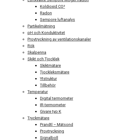
Koldioxid CO²
Radon
Sempore luftanalys
Partikelmätning
pH och Konduktivitet
Provtryckning av ventilationskanaler
Rök
Skalpenna
Skikt och Tjocklek
Skiktmätare
Tjockleksmätare
Ytstruktur
Tillbehör
Temperatur
Digital termometer
IR-termometer
Givare typ K
Tryckmätare
Prandtl – Mätsond
Provtryckning
Signalboll