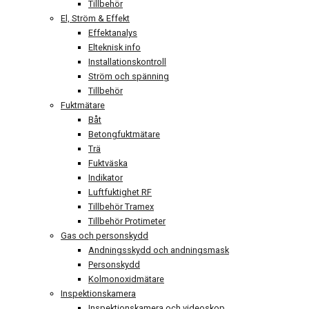
Tillbehör
El, Ström & Effekt
Effektanalys
Elteknisk info
Installationskontroll
Ström och spänning
Tillbehör
Fuktmätare
Båt
Betongfuktmätare
Trä
Fuktväska
Indikator
Luftfuktighet RF
Tillbehör Tramex
Tillbehör Protimeter
Gas och personskydd
Andningsskydd och andningsmask
Personskydd
Kolmonoxidmätare
Inspektionskamera
Inspektionskamera och videoskop