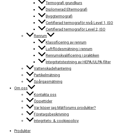
Termografi grundkurs
Diplomerad Eltermografi
Byggtermografi
Certifierad termograför nivå Level 1, ISO
Certifierad termograför Level 2, ISO
Renrum
Klassificering av renrum
Luftflödesmätning i renrum
Renrumskvalificering i praktiken
Integritetstestning av HEPA/ULPA-filter
Vattenskadehantering
Partikelmätning
Spårgasmätning
Om oss
Kontakta oss
Öppettider
Var köper jag Mätforums produkter?
Företagsbeskrivning
Integritets- & cookiepolicy
Produkter