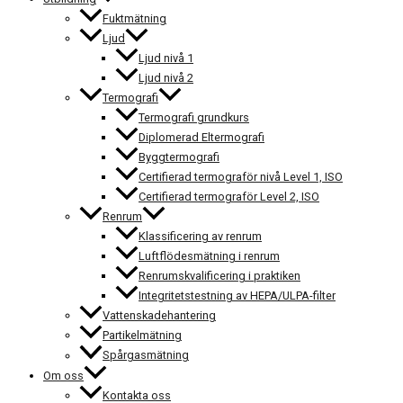
Fuktmätning
Ljud
Ljud nivå 1
Ljud nivå 2
Termografi
Termografi grundkurs
Diplomerad Eltermografi
Byggtermografi
Certifierad termograför nivå Level 1, ISO
Certifierad termograför Level 2, ISO
Renrum
Klassificering av renrum
Luftflödesmätning i renrum
Renrumskvalificering i praktiken
Integritetstestning av HEPA/ULPA-filter
Vattenskadehantering
Partikelmätning
Spårgasmätning
Om oss
Kontakta oss