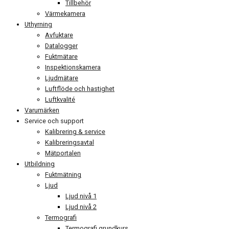
Tillbehör
Värmekamera
Uthyrning
Avfuktare
Datalogger
Fuktmätare
Inspektionskamera
Ljudmätare
Luftflöde och hastighet
Luftkvalité
Varumärken
Service och support
Kalibrering & service
Kalibreringsavtal
Mätportalen
Utbildning
Fuktmätning
Ljud
Ljud nivå 1
Ljud nivå 2
Termografi
Termografi grundkurs