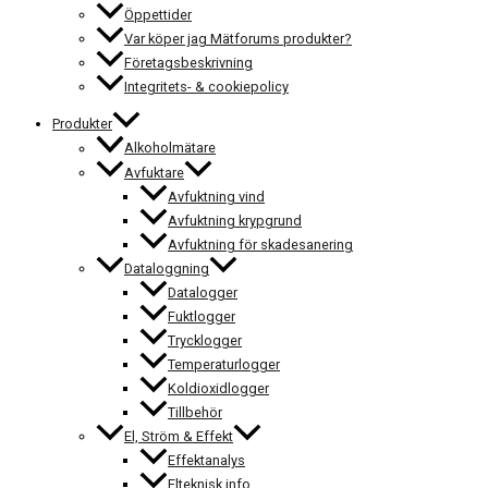
Öppettider
Var köper jag Mätforums produkter?
Företagsbeskrivning
Integritets- & cookiepolicy
Produkter
Alkoholmätare
Avfuktare
Avfuktning vind
Avfuktning krypgrund
Avfuktning för skadesanering
Dataloggning
Datalogger
Fuktlogger
Trycklogger
Temperaturlogger
Koldioxidlogger
Tillbehör
El, Ström & Effekt
Effektanalys
Elteknisk info