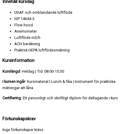
Innehåll kursdag
UDAF och omblandande luftflöde
ISP 14644-3
Flow hood
Anemometer
Luftflöde m3/h
ACH beräkning
Praktisk HEPA luftflödesmätning
Kursinformation
Kurslängd
: Heldag | Tid: 08:00-15:30
I kursen ingår
: Kursmaterial | Lunch & fika | Instrument för praktiska
mätningar att låna
Certifiering
: Ett personligt och skriftligt diplom för deltagande i kurs
Förkunskapskrav
Inga förkunskaper krävs.