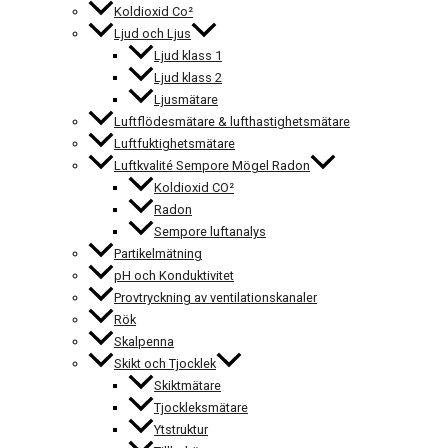
Koldioxid Co²
Ljud och Ljus
Ljud klass 1
Ljud klass 2
Ljusmätare
Luftflödesmätare & lufthastighetsmätare
Luftfuktighetsmätare
Luftkvalité Sempore Mögel Radon
Koldioxid CO²
Radon
Sempore luftanalys
Partikelmätning
pH och Konduktivitet
Provtryckning av ventilationskanaler
Rök
Skalpenna
Skikt och Tjocklek
Skiktmätare
Tjockleksmätare
Ytstruktur