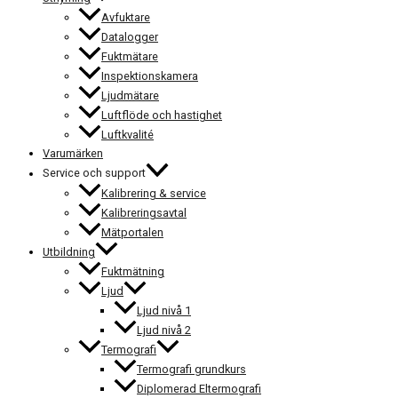
Avfuktare
Datalogger
Fuktmätare
Inspektionskamera
Ljudmätare
Luftflöde och hastighet
Luftkvalité
Varumärken
Service och support
Kalibrering & service
Kalibreringsavtal
Mätportalen
Utbildning
Fuktmätning
Ljud
Ljud nivå 1
Ljud nivå 2
Termografi
Termografi grundkurs
Diplomerad Eltermografi