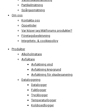
Partikelmätning
Spårgasmätning
Om oss
Kontakta oss
Öppettider
Var köper jag Mätforums produkter?
Företagsbeskrivning
Integritets- & cookiepolicy
Produkter
Alkoholmätare
Avfuktare
Avfuktning vind
Avfuktning krypgrund
Avfuktning för skadesanering
Dataloggning
Datalogger
Fuktlogger
Trycklogger
Temperaturlogger
Koldioxidlogger