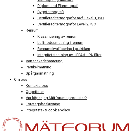
Diplomerad Eltermografi
Byggtermografi
Certifierad termograför nivå Level 1, ISO
Certifierad termograför Level 2, ISO
Renrum
Klassificering av renrum
Luftflödesmätning i renrum
Renrumskvalificering i praktiken
Integritetstestning av HEPA/ULPA-filter
Vattenskadehantering
Partikelmätning
Spårgasmätning
Om oss
Kontakta oss
Öppettider
Var köper jag Mätforums produkter?
Företagsbeskrivning
Integritets- & cookiepolicy