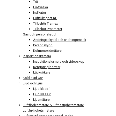
Trä
Fuktväska
Indikator
Luftfuktighet RF
Tillbehör Tramex
Tillbehör Protimeter
Gas och personskydd
Andningsskydd och andningsmask
Personskydd
Kolmonoxidmätare
Inspektionskamera
Inspektionskamera och videoskop
Rengöring borstar
Läcksökare
Koldioxid Co²
Ljud och Ljus
Ljud klass 1
Ljud klass 2
Ljusmätare
Luftflödesmätare & lufthastighetsmätare
Luftfuktighetsmätare
Luftkvalité Sempore Mögel Radon