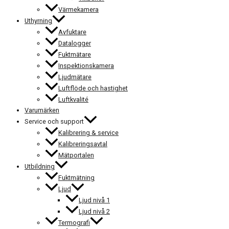
Värmekamera
Uthyrning
Avfuktare
Datalogger
Fuktmätare
Inspektionskamera
Ljudmätare
Luftflöde och hastighet
Luftkvalité
Varumärken
Service och support
Kalibrering & service
Kalibreringsavtal
Mätportalen
Utbildning
Fuktmätning
Ljud
Ljud nivå 1
Ljud nivå 2
Termografi