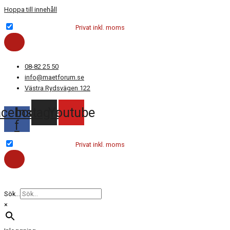
Hoppa till innehåll
Företag exkl. moms
Privat inkl. moms
08-82 25 50
info@maetforum.se
Västra Rydsvägen 122
acebook-
Instagram
Youtube
f
Företag exkl. moms
Privat inkl. moms
Sök...
×