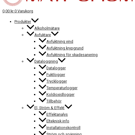
0,00
kr
0
Varukorg
Produkter
Alkoholmätare
Avfuktare
Avfuktning vind
Avfuktning krypgrund
Avfuktning för skadesanering
Dataloggning
Datalogger
Fuktlogger
Trycklogger
Temperaturlogger
Koldioxidlogger
Tillbehör
El, Ström & Effekt
Effektanalys
Elteknisk info
Installationskontroll
Ström och spänning