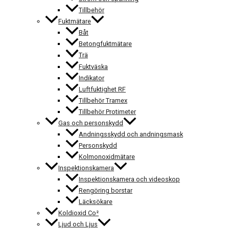
Tillbehör
Fuktmätare
Båt
Betongfuktmätare
Trä
Fuktväska
Indikator
Luftfuktighet RF
Tillbehör Tramex
Tillbehör Protimeter
Gas och personskydd
Andningsskydd och andningsmask
Personskydd
Kolmonoxidmätare
Inspektionskamera
Inspektionskamera och videoskop
Rengöring borstar
Läcksökare
Koldioxid Co²
Ljud och Ljus