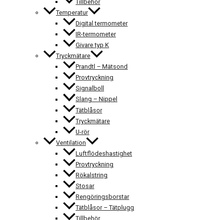
Tillbehör
Temperatur
Digital termometer
IR-termometer
Givare typ K
Tryckmätare
Prandtl – Mätsond
Provtryckning
Signalboll
Slang – Nippel
Tätblåsor
Tryckmätare
U-rör
Ventilation
Luftflödeshastighet
Provtryckning
Rökalstring
Stosar
Rengöringsborstar
Tätblåsor – Tätplugg
Tillbehör