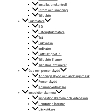
Installationskontroll
Ström och spänning
Tillbehör
Fuktmätare
Båt
Betongfuktmätare
Trä
Fuktväska
Indikator
Luftfuktighet RF
Tillbehör Tramex
Tillbehör Protimeter
Gas och personskydd
Andningsskydd och andningsmask
Personskydd
Kolmonoxidmätare
Inspektionskamera
Inspektionskamera och videoskop
Rengöring borstar
Läcksökare