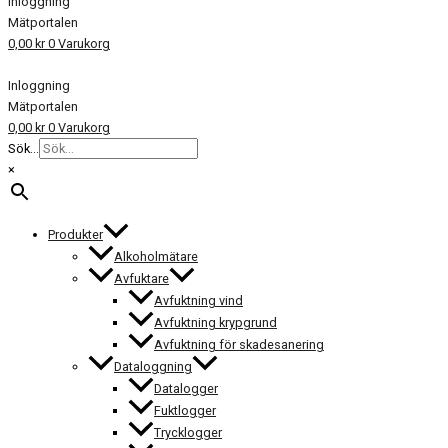
Inloggning
Mätportalen
0,00
kr
0
Varukorg
Inloggning
Mätportalen
0,00
kr
0
Varukorg
Sök...
×
Produkter
Alkoholmätare
Avfuktare
Avfuktning vind
Avfuktning krypgrund
Avfuktning för skadesanering
Dataloggning
Datalogger
Fuktlogger
Trycklogger