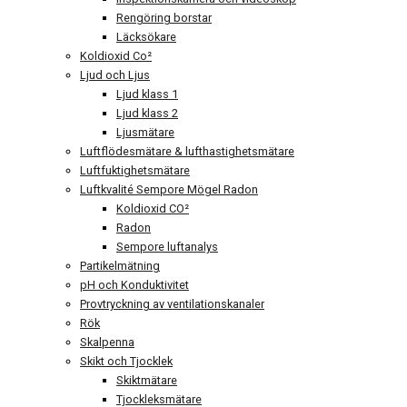
Rengöring borstar
Läcksökare
Koldioxid Co²
Ljud och Ljus
Ljud klass 1
Ljud klass 2
Ljusmätare
Luftflödesmätare & lufthastighetsmätare
Luftfuktighetsmätare
Luftkvalité Sempore Mögel Radon
Koldioxid CO²
Radon
Sempore luftanalys
Partikelmätning
pH och Konduktivitet
Provtryckning av ventilationskanaler
Rök
Skalpenna
Skikt och Tjocklek
Skiktmätare
Tjockleksmätare