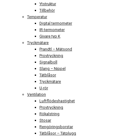
Ytstruktur
Tillbehör
Temperatur
Digital termometer
IR-termometer
Givare typ K
Tryckmätare
Prandtl – Mätsond
Provtryckning
Signalboll
Slang – Nippel
Tätblåsor
Tryckmätare
U-rör
Ventilation
Luftflödeshastighet
Provtryckning
Rökalstring
Stosar
Rengöringsborstar
Tätblåsor – Tätplugg