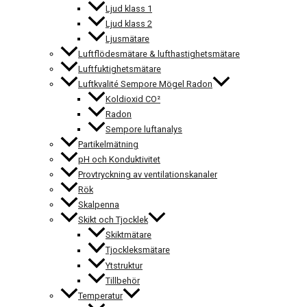
Ljud klass 1
Ljud klass 2
Ljusmätare
Luftflödesmätare & lufthastighetsmätare
Luftfuktighetsmätare
Luftkvalité Sempore Mögel Radon
Koldioxid CO²
Radon
Sempore luftanalys
Partikelmätning
pH och Konduktivitet
Provtryckning av ventilationskanaler
Rök
Skalpenna
Skikt och Tjocklek
Skiktmätare
Tjockleksmätare
Ytstruktur
Tillbehör
Temperatur