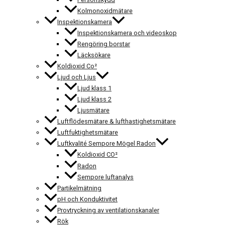
Kolmonoxidmätare
Inspektionskamera
Inspektionskamera och videoskop
Rengöring borstar
Läcksökare
Koldioxid Co²
Ljud och Ljus
Ljud klass 1
Ljud klass 2
Ljusmätare
Luftflödesmätare & lufthastighetsmätare
Luftfuktighetsmätare
Luftkvalité Sempore Mögel Radon
Koldioxid CO²
Radon
Sempore luftanalys
Partikelmätning
pH och Konduktivitet
Provtryckning av ventilationskanaler
Rök