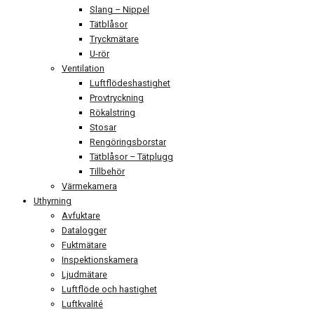
Slang – Nippel
Tätblåsor
Tryckmätare
U-rör
Ventilation
Luftflödeshastighet
Provtryckning
Rökalstring
Stosar
Rengöringsborstar
Tätblåsor – Tätplugg
Tillbehör
Värmekamera
Uthyrning
Avfuktare
Datalogger
Fuktmätare
Inspektionskamera
Ljudmätare
Luftflöde och hastighet
Luftkvalité