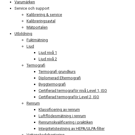
Varumärken
Service och support
Kalibrering & service
Kalibreringsavtal
Mätportalen
Utbildning
Fuktmätning
Ljud
Ljud nivå 1
Ljud nivå 2
Termografi
Termografi grundkurs
Diplomerad Eltermografi
Byggtermografi
Certifierad termograför nivå Level 1, ISO
Certifierad termograför Level 2, ISO
Renrum
Klassificering av renrum
Luftflödesmätning i renrum
Renrumskvalificering i praktiken
Integritetstestning av HEPA/ULPA-filter
Vattenskadehantering