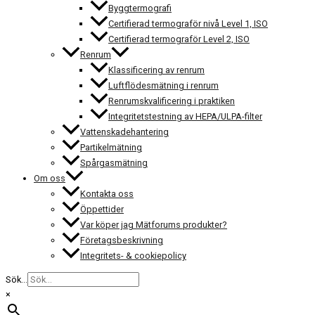
Byggtermografi
Certifierad termograför nivå Level 1, ISO
Certifierad termograför Level 2, ISO
Renrum
Klassificering av renrum
Luftflödesmätning i renrum
Renrumskvalificering i praktiken
Integritetstestning av HEPA/ULPA-filter
Vattenskadehantering
Partikelmätning
Spårgasmätning
Om oss
Kontakta oss
Öppettider
Var köper jag Mätforums produkter?
Företagsbeskrivning
Integritets- & cookiepolicy
Sök...
×