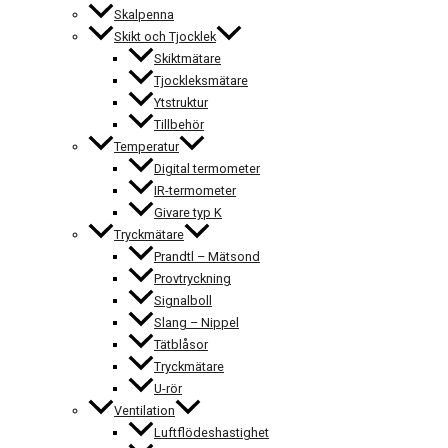
Skalpenna
Skikt och Tjocklek
Skiktmätare
Tjockleksmätare
Ytstruktur
Tillbehör
Temperatur
Digital termometer
IR-termometer
Givare typ K
Tryckmätare
Prandtl – Mätsond
Provtryckning
Signalboll
Slang – Nippel
Tätblåsor
Tryckmätare
U-rör
Ventilation
Luftflödeshastighet