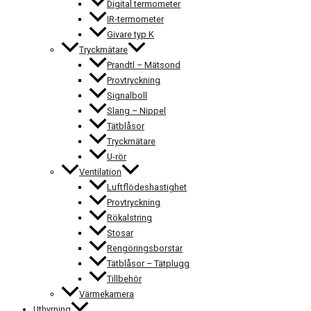
Digital termometer
IR-termometer
Givare typ K
Tryckmätare
Prandtl – Mätsond
Provtryckning
Signalboll
Slang – Nippel
Tätblåsor
Tryckmätare
U-rör
Ventilation
Luftflödeshastighet
Provtryckning
Rökalstring
Stosar
Rengöringsborstar
Tätblåsor – Tätplugg
Tillbehör
Värmekamera
Uthyrning