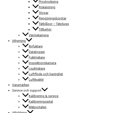
Provtryckning
Rökalstring
Stosar
Rengöringsborstar
Tätblåsor – Tätplugg
Tillbehör
Värmekamera
Uthyrning
Avfuktare
Datalogger
Fuktmätare
Inspektionskamera
Ljudmätare
Luftflöde och hastighet
Luftkvalité
Varumärken
Service och support
Kalibrering & service
Kalibreringsavtal
Mätportalen
Utbildning