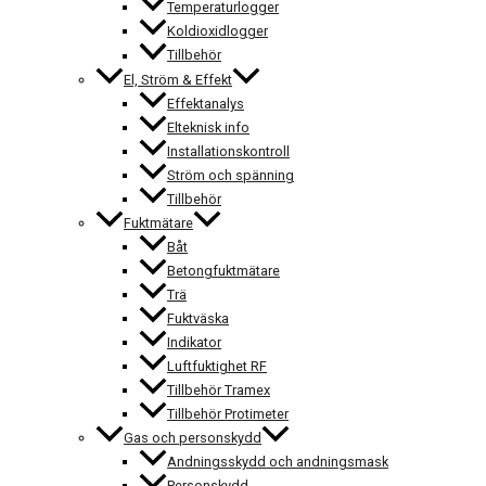
Temperaturlogger
Koldioxidlogger
Tillbehör
El, Ström & Effekt
Effektanalys
Elteknisk info
Installationskontroll
Ström och spänning
Tillbehör
Fuktmätare
Båt
Betongfuktmätare
Trä
Fuktväska
Indikator
Luftfuktighet RF
Tillbehör Tramex
Tillbehör Protimeter
Gas och personskydd
Andningsskydd och andningsmask
Personskydd