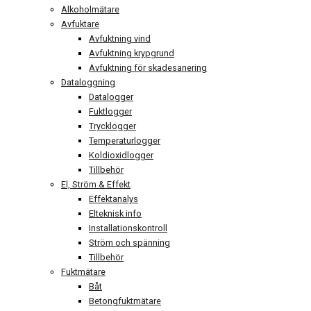
Alkoholmätare
Avfuktare
Avfuktning vind
Avfuktning krypgrund
Avfuktning för skadesanering
Dataloggning
Datalogger
Fuktlogger
Trycklogger
Temperaturlogger
Koldioxidlogger
Tillbehör
El, Ström & Effekt
Effektanalys
Elteknisk info
Installationskontroll
Ström och spänning
Tillbehör
Fuktmätare
Båt
Betongfuktmätare