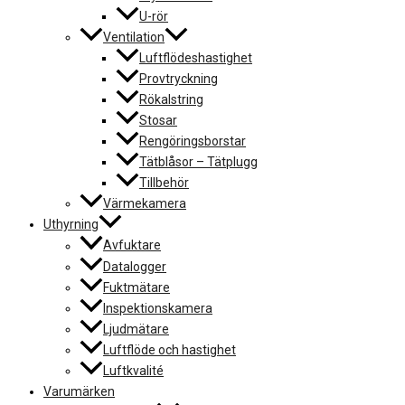
U-rör
Ventilation
Luftflödeshastighet
Provtryckning
Rökalstring
Stosar
Rengöringsborstar
Tätblåsor – Tätplugg
Tillbehör
Värmekamera
Uthyrning
Avfuktare
Datalogger
Fuktmätare
Inspektionskamera
Ljudmätare
Luftflöde och hastighet
Luftkvalité
Varumärken