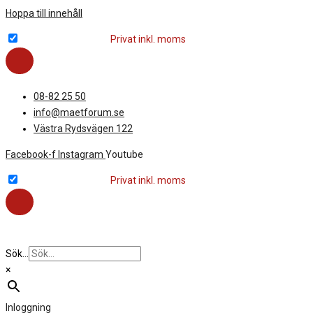
Hoppa till innehåll
Företag exkl. moms
Privat inkl. moms
08-82 25 50
info@maetforum.se
Västra Rydsvägen 122
Facebook-f
Instagram
Youtube
Företag exkl. moms
Privat inkl. moms
Sök...
×
Inloggning