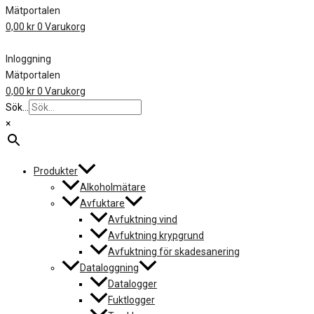
Mätportalen
0,00
kr
0
Varukorg
Inloggning
Mätportalen
0,00
kr
0
Varukorg
Sök...
×
Produkter
Alkoholmätare
Avfuktare
Avfuktning vind
Avfuktning krypgrund
Avfuktning för skadesanering
Dataloggning
Datalogger
Fuktlogger