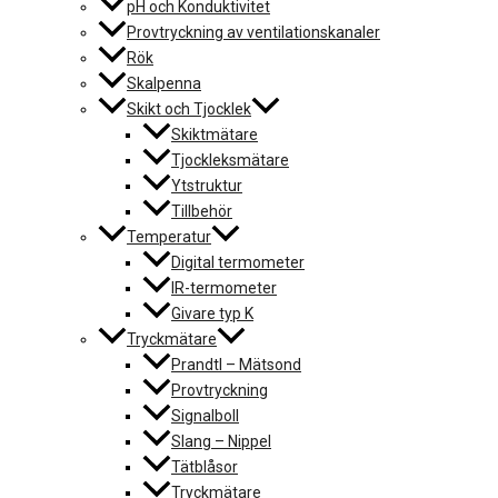
pH och Konduktivitet
Provtryckning av ventilationskanaler
Rök
Skalpenna
Skikt och Tjocklek
Skiktmätare
Tjockleksmätare
Ytstruktur
Tillbehör
Temperatur
Digital termometer
IR-termometer
Givare typ K
Tryckmätare
Prandtl – Mätsond
Provtryckning
Signalboll
Slang – Nippel
Tätblåsor
Tryckmätare