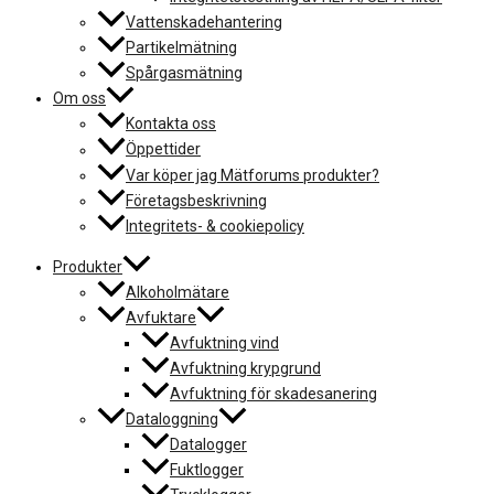
Vattenskadehantering
Partikelmätning
Spårgasmätning
Om oss
Kontakta oss
Öppettider
Var köper jag Mätforums produkter?
Företagsbeskrivning
Integritets- & cookiepolicy
Produkter
Alkoholmätare
Avfuktare
Avfuktning vind
Avfuktning krypgrund
Avfuktning för skadesanering
Dataloggning
Datalogger
Fuktlogger