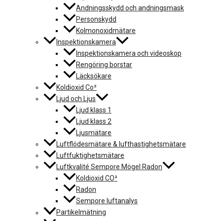
Andningsskydd och andningsmask
Personskydd
Kolmonoxidmätare
Inspektionskamera
Inspektionskamera och videoskop
Rengöring borstar
Läcksökare
Koldioxid Co²
Ljud och Ljus
Ljud klass 1
Ljud klass 2
Ljusmätare
Luftflödesmätare & lufthastighetsmätare
Luftfuktighetsmätare
Luftkvalité Sempore Mögel Radon
Koldioxid CO²
Radon
Sempore luftanalys
Partikelmätning