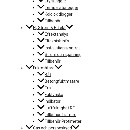
Trycklogger
Temperaturlogger
Koldioxidlogger
Tillbehör
El, Ström & Effekt
Effektanalys
Elteknisk info
Installationskontroll
Ström och spänning
Tillbehör
Fuktmätare
Båt
Betongfuktmätare
Trä
Fuktväska
Indikator
Luftfuktighet RF
Tillbehör Tramex
Tillbehör Protimeter
Gas och personskydd