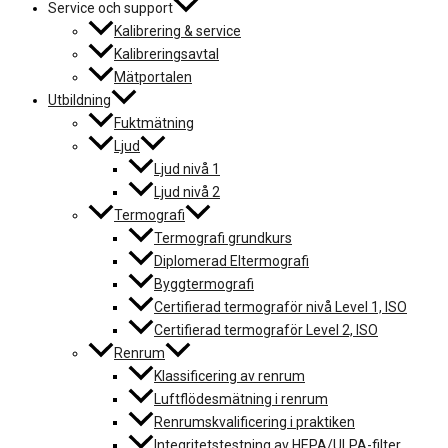
Service och support
Kalibrering & service
Kalibreringsavtal
Mätportalen
Utbildning
Fuktmätning
Ljud
Ljud nivå 1
Ljud nivå 2
Termografi
Termografi grundkurs
Diplomerad Eltermografi
Byggtermografi
Certifierad termograför nivå Level 1, ISO
Certifierad termograför Level 2, ISO
Renrum
Klassificering av renrum
Luftflödesmätning i renrum
Renrumskvalificering i praktiken
Integritetstestning av HEPA/ULPA-filter