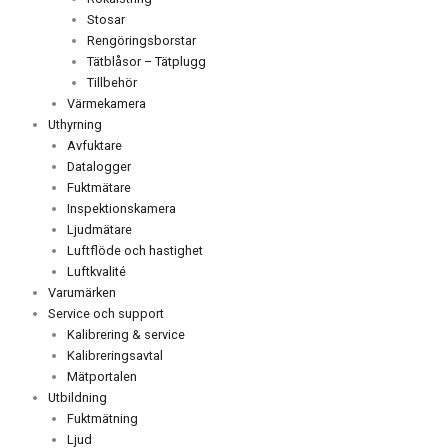
Stosar
Rengöringsborstar
Tätblåsor – Tätplugg
Tillbehör
Värmekamera
Uthyrning
Avfuktare
Datalogger
Fuktmätare
Inspektionskamera
Ljudmätare
Luftflöde och hastighet
Luftkvalité
Varumärken
Service och support
Kalibrering & service
Kalibreringsavtal
Mätportalen
Utbildning
Fuktmätning
Ljud