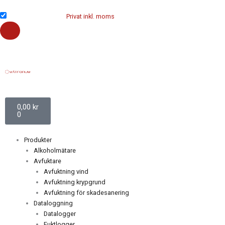
Hoppa
till
Företag exkl. moms
Privat inkl. moms
innehåll
Varukorg
0,00
kr
0
Produkter
Alkoholmätare
Avfuktare
Avfuktning vind
Avfuktning krypgrund
Avfuktning för skadesanering
Dataloggning
Datalogger
Fuktlogger