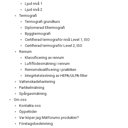
Ljud nivå 1
Ljud nivå 2
Termografi
Termografi grundkurs
Diplomerad Eltermografi
Byggtermografi
Certifierad termograför nivå Level 1, ISO
Certifierad termograför Level 2, ISO
Renrum
Klassificering av renrum
Luftflödesmätning i renrum
Renrumskvalificering i praktiken
Integritetstestning av HEPA/ULPA-filter
Vattenskadehantering
Partikelmätning
Spårgasmätning
Om oss
Kontakta oss
Öppettider
Var köper jag Mätforums produkter?
Företagsbeskrivning