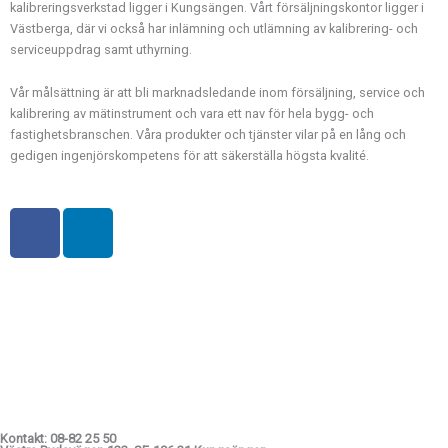
kalibreringsverkstad ligger i Kungsängen. Vårt försäljningskontor ligger i
Västberga, där vi också har inlämning och utlämning av kalibrering- och
serviceuppdrag samt uthyrning.
Vår målsättning är att bli marknadsledande inom försäljning, service och
kalibrering av mätinstrument och vara ett nav för hela bygg- och
fastighetsbranschen. Våra produkter och tjänster vilar på en lång och
gedigen ingenjörskompetens för att säkerställa högsta kvalité.
F
L
a
i
c
n
e
k
b
e
o
d
o
i
k
n
-
f
Kontakt: 08-82 25 50