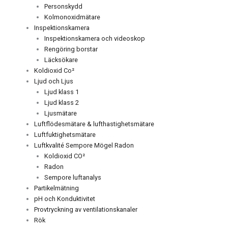
Personskydd
Kolmonoxidmätare
Inspektionskamera
Inspektionskamera och videoskop
Rengöring borstar
Läcksökare
Koldioxid Co²
Ljud och Ljus
Ljud klass 1
Ljud klass 2
Ljusmätare
Luftflödesmätare & lufthastighetsmätare
Luftfuktighetsmätare
Luftkvalité Sempore Mögel Radon
Koldioxid CO²
Radon
Sempore luftanalys
Partikelmätning
pH och Konduktivitet
Provtryckning av ventilationskanaler
Rök