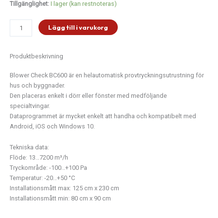
Täthetsprovare
Tillgänglighet:
I lager (kan restnoteras)
Blower
Check
Lägg till i varukorg
BC600
mängd
Produktbeskrivning
Blower Check BC600 är en helautomatisk provtryckningsutrustning för
hus och byggnader.
Den placeras enkelt i dörr eller fönster med medföljande
specialtvingar.
Dataprogrammet är mycket enkelt att handha och kompatibelt med
Android, iOS och Windows 10.
Tekniska data:
Flöde: 13…7200 m³/h
Tryckområde: -100…+100 Pa
Temperatur: -20…+50 °C
Installationsmått max: 125 cm x 230 cm
Installationsmått min: 80 cm x 90 cm