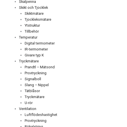
Skalpenna
Skikt och Tjocklek
Skiktmätare
Tjockleksmätare
Ytstruktur
Tillbehör
Temperatur
Digital termometer
IR-termometer
Givare typ K
Tryckmätare
Prandtl – Mätsond
Provtryckning
Signalboll
Slang – Nippel
Tätblåsor
Tryckmätare
U-rör
Ventilation
Luftflödeshastighet
Provtryckning
Rökalstring