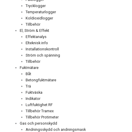
Trycklogger
Temperaturlogger
Koldioxidlogger
Tillbehör
El, Ström & Effekt
Effektanalys
Elteknisk info
Installationskontroll
Ström och spänning
Tillbehör
Fuktmätare
Båt
Betongfuktmätare
Trä
Fuktväska
Indikator
Luftfuktighet RF
Tillbehör Tramex
Tillbehör Protimeter
Gas och personskydd
Andningsskydd och andningsmask