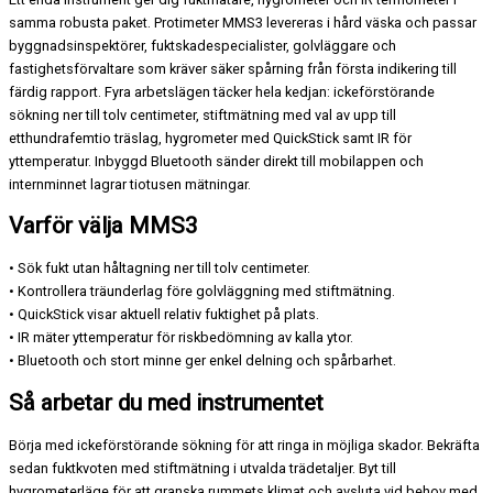
samma robusta paket. Protimeter MMS3 levereras i hård väska och passar
byggnadsinspektörer, fuktskadespecialister, golvläggare och
fastighetsförvaltare som kräver säker spårning från första indikering till
färdig rapport. Fyra arbetslägen täcker hela kedjan: ickeförstörande
sökning ner till tolv centimeter, stiftmätning med val av upp till
etthundrafemtio träslag, hygrometer med QuickStick samt IR för
yttemperatur. Inbyggd Bluetooth sänder direkt till mobilappen och
internminnet lagrar tiotusen mätningar.
Varför välja MMS3
• Sök fukt utan håltagning ner till tolv centimeter.
• Kontrollera träunderlag före golvläggning med stiftmätning.
• QuickStick visar aktuell relativ fuktighet på plats.
• IR mäter yttemperatur för riskbedömning av kalla ytor.
• Bluetooth och stort minne ger enkel delning och spårbarhet.
Så arbetar du med instrumentet
Börja med ickeförstörande sökning för att ringa in möjliga skador. Bekräfta
sedan fuktkvoten med stiftmätning i utvalda trädetaljer. Byt till
hygrometerläge för att granska rummets klimat och avsluta vid behov med