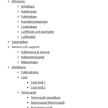
Uthyrning
Avfuktare
Datalogger
Fuktmätare
Inspektionskamera
Ljudmätare
Luftflöde och hastighet
Luftkvalité
Varumärken
Service och support
Kalibrering & service
Kalibreringsavtal
Mätportalen
Utbildning
Fuktmätning
Ljud
Ljud nivå 1
Ljud nivå 2
Termografi
Termografi grundkurs
Diplomerad Eltermografi
Byggtermografi