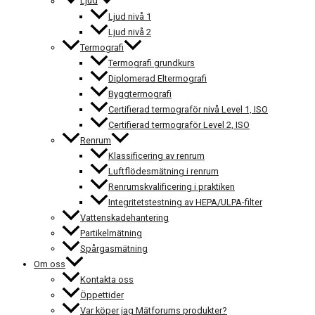
Ljud
Ljud nivå 1
Ljud nivå 2
Termografi
Termografi grundkurs
Diplomerad Eltermografi
Byggtermografi
Certifierad termograför nivå Level 1, ISO
Certifierad termograför Level 2, ISO
Renrum
Klassificering av renrum
Luftflödesmätning i renrum
Renrumskvalificering i praktiken
Integritetstestning av HEPA/ULPA-filter
Vattenskadehantering
Partikelmätning
Spårgasmätning
Om oss
Kontakta oss
Öppettider
Var köper jag Mätforums produkter?