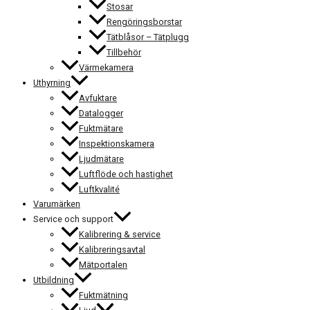
Stosar
Rengöringsborstar
Tätblåsor – Tätplugg
Tillbehör
Värmekamera
Uthyrning
Avfuktare
Datalogger
Fuktmätare
Inspektionskamera
Ljudmätare
Luftflöde och hastighet
Luftkvalité
Varumärken
Service och support
Kalibrering & service
Kalibreringsavtal
Mätportalen
Utbildning
Fuktmätning