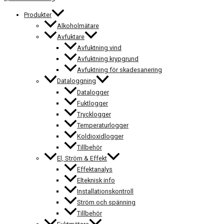
Produkter
Alkoholmätare
Avfuktare
Avfuktning vind
Avfuktning krypgrund
Avfuktning för skadesanering
Dataloggning
Datalogger
Fuktlogger
Trycklogger
Temperaturlogger
Koldioxidlogger
Tillbehör
El, Ström & Effekt
Effektanalys
Elteknisk info
Installationskontroll
Ström och spänning
Tillbehör