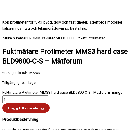
Köp protimeter för fukt i bygg, golv och fastigheter. lagerförda modeller,
kalibreringsintyg och teknisk rådgivning. beställ nu.
Artikelnummer
PROMMS3
Kategori
FKTFLER
Etikett
Protimeter
Fuktmätare Protimeter MMS3 hard case
BLD9800-C-S – Mätforum
20625,00
kr
inkl. moms
Tillgänglighet:
I lager
Fuktmätare Protimeter MMS3 hard case BLD9800-C-S - Mätforum mängd
Lägg till i varukorg
Produktbeskrivning
Ett enda instrument ger dig fuktmätare, hygrometer och IR termometer i