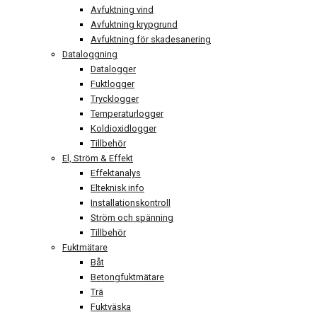
Avfuktning vind
Avfuktning krypgrund
Avfuktning för skadesanering
Dataloggning
Datalogger
Fuktlogger
Trycklogger
Temperaturlogger
Koldioxidlogger
Tillbehör
El, Ström & Effekt
Effektanalys
Elteknisk info
Installationskontroll
Ström och spänning
Tillbehör
Fuktmätare
Båt
Betongfuktmätare
Trä
Fuktväska