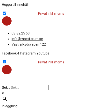
Hoppa till innehåll
Företag exkl. moms
Privat inkl. moms
08-82 25 50
info@maetforum.se
Västra Rydsvägen 122
Facebook-f
Instagram
Youtube
Företag exkl. moms
Privat inkl. moms
Sök...
×
Inloggning