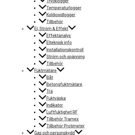
Trycklogger
Temperaturlogger
Koldioxidlogger
Tillbehör
El, Ström & Effekt
Effektanalys
Elteknisk info
Installationskontroll
Ström och spänning
Tillbehör
Fuktmätare
Båt
Betongfuktmätare
Trä
Fuktväska
Indikator
Luftfuktighet RF
Tillbehör Tramex
Tillbehör Protimeter
Gas och personskydd