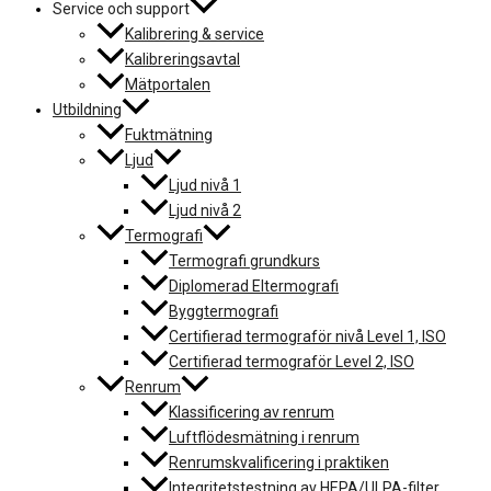
Service och support
Kalibrering & service
Kalibreringsavtal
Mätportalen
Utbildning
Fuktmätning
Ljud
Ljud nivå 1
Ljud nivå 2
Termografi
Termografi grundkurs
Diplomerad Eltermografi
Byggtermografi
Certifierad termograför nivå Level 1, ISO
Certifierad termograför Level 2, ISO
Renrum
Klassificering av renrum
Luftflödesmätning i renrum
Renrumskvalificering i praktiken
Integritetstestning av HEPA/ULPA-filter