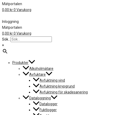
Mätportalen
0,00
kr
0
Varukorg
Inloggning
Mätportalen
0,00
kr
0
Varukorg
Sök...
×
Produkter
Alkoholmätare
Avfuktare
Avfuktning vind
Avfuktning krypgrund
Avfuktning för skadesanering
Dataloggning
Datalogger
Fuktlogger