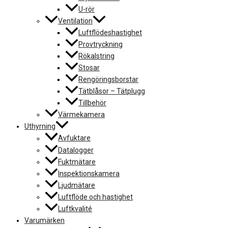
U-rör
Ventilation
Luftflödeshastighet
Provtryckning
Rökalstring
Stosar
Rengöringsborstar
Tätblåsor – Tätplugg
Tillbehör
Värmekamera
Uthyrning
Avfuktare
Datalogger
Fuktmätare
Inspektionskamera
Ljudmätare
Luftflöde och hastighet
Luftkvalité
Varumärken