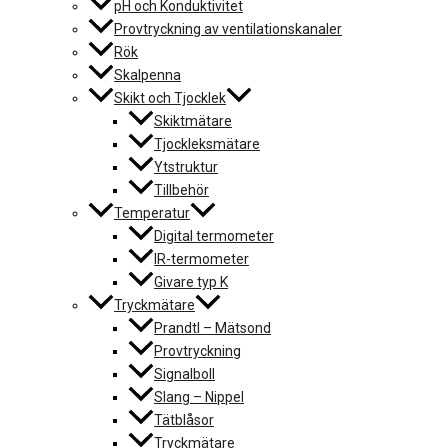
pH och Konduktivitet
Provtryckning av ventilationskanaler
Rök
Skalpenna
Skikt och Tjocklek
Skiktmätare
Tjockleksmätare
Ytstruktur
Tillbehör
Temperatur
Digital termometer
IR-termometer
Givare typ K
Tryckmätare
Prandtl – Mätsond
Provtryckning
Signalboll
Slang – Nippel
Tätblåsor
Tryckmätare