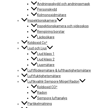
Andningsskydd och andningsmask
Personskydd
Kolmonoxidmätare
Inspektionskamera
Inspektionskamera och videoskop
Rengöring borstar
Läcksökare
Koldioxid Co²
Ljud och Ljus
Ljud klass 1
Ljud klass 2
Ljusmätare
Luftflödesmätare & lufthastighetsmätare
Luftfuktighetsmätare
Luftkvalité Sempore Mögel Radon
Koldioxid CO²
Radon
Sempore luftanalys
Partikelmätning