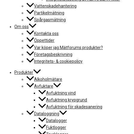
Vattenskadehantering
Partikelmätning
Spårgasmätning
Om oss
Kontakta oss
Öppettider
Var köper jag Mätforums produkter?
Företagsbeskrivning
Integritets- & cookiepolicy
Produkter
Alkoholmätare
Avfuktare
Avfuktning vind
Avfuktning krypgrund
Avfuktning för skadesanering
Dataloggning
Datalogger
Fuktlogger