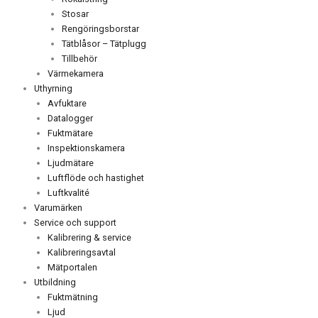
Stosar
Rengöringsborstar
Tätblåsor – Tätplugg
Tillbehör
Värmekamera
Uthyrning
Avfuktare
Datalogger
Fuktmätare
Inspektionskamera
Ljudmätare
Luftflöde och hastighet
Luftkvalité
Varumärken
Service och support
Kalibrering & service
Kalibreringsavtal
Mätportalen
Utbildning
Fuktmätning
Ljud