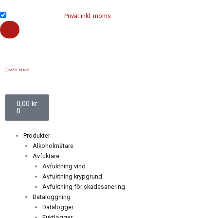
Hoppa
till
Företag exkl. moms
Privat inkl. moms
innehåll
Varukorg
0,00
kr
0
Produkter
Alkoholmätare
Avfuktare
Avfuktning vind
Avfuktning krypgrund
Avfuktning för skadesanering
Dataloggning
Datalogger
Fuktlogger