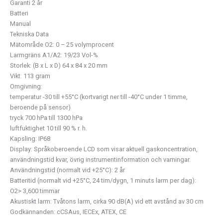
Garanti 2 år
Batteri
Manual
Tekniska Data
Mätområde O2: 0 – 25 volymprocent
Larmgräns A1/A2: 19/23 Vol-%
Storlek: (B x L x D) 64 x 84 x 20 mm
Vikt: 113 gram
Omgivning:
temperatur -30 till +55°C (kortvarigt ner till -40°C under 1 timme,
beroende på sensor)
tryck 700 hPa till 1300 hPa
luftfuktighet 10 till 90 % r. h.
Kapsling: IP68
Display: Språkoberoende LCD som visar aktuell gaskoncentration,
användningstid kvar, övrig instrumentinformation och varningar.
Användningstid (normalt vid +25°C): 2 år
Batteritid (normalt vid +25°C, 24 tim/dygn, 1 minuts larm per dag):
O2> 3,600 timmar
Akustiskt larm: Tvåtons larm, cirka 90 dB(A) vid ett avstånd av 30 cm
Godkännanden: cCSAus, IECEx, ATEX, CE