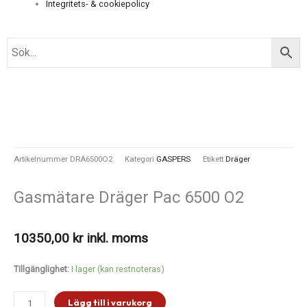
Integritets- & cookiepolicy
Artikelnummer
DRÄ6500O2
Kategori
GASPERS
Etikett
Dräger
Gasmätare Dräger Pac 6500 O2
10350,00
kr
inkl. moms
Gasmätare
Tillgänglighet:
I lager (kan restnoteras)
Dräger
Pac
Lägg till i varukorg