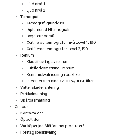
Ljud nivå 1
Ljud nivå 2
Termografi
Termografi grundkurs
Diplomerad Eltermografi
Byggtermografi
Certifierad termograför nivå Level 1, ISO
Certifierad termograför Level 2, ISO
Renrum
Klassificering av renrum
Luftflödesmätning i renrum
Renrumskvalificering i praktiken
Integritetstestning av HEPA/ULPA-filter
Vattenskadehantering
Partikelmätning
Spårgasmätning
Om oss
Kontakta oss
Öppettider
Var köper jag Mätforums produkter?
Företagsbeskrivning