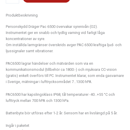
6500
O2
mängd
Produktbeskrivning
Personskydd Dräger Pac 6500 övervakar syrenivån (O2).
Instrumentet ger en snabb och tydlig varning vid farligt låga
koncentrationer av syre.
Om inställda larmgränser överskrids avger PAC 6500 kraftiga ljud- och
ljussignaler samt vibrationer.
PAC6500 lagrar händelser och mätvärden som via en
kommunikationsmodul (tillbehör ca 1800:-) och mjukvara CC-vision
(gratis) enkelt överförs till PC. Instrumentet klarar, som enda gasvarnare
i Sverige, mätningar i lufttrycksområdet 7…1300 hPA.
PAC6500 har kapslingsklass IP68, tål temperaturer -40…+55 °C och
lufttryck mellan 700 hPA och 1300 hPa.
Batteribyte bör utföras efter 1-2 år. Sensorn har en livslängd på 5 år.
Ingår i paketet