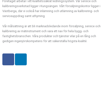
Företaget arbetar i ett kvalitetssäkrat ledningssystem. Vår service och
kalibreringsverkstad ligger i Kungsängen. Vårt försäljningskontor ligger i
Västberga, där vi också har inlämning och utlämning av kalibrering- och
serviceuppdrag samt uthyrning.
Vår målsättning är att bli marknadsledande inom försäljning, service och
kalibrering av mätinstrument och vara ett nav för hela bygg- och
fastighetsbranschen. Våra produkter och tjänster vilar på en lång och
gedigen ingenjörskompetens för att säkerställa högsta kvalité.
F
L
a
i
c
n
e
k
b
e
o
d
o
i
k
n
-