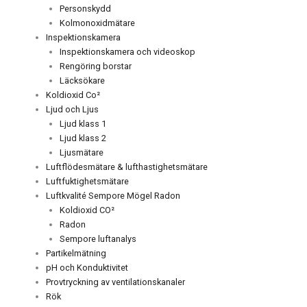
Personskydd
Kolmonoxidmätare
Inspektionskamera
Inspektionskamera och videoskop
Rengöring borstar
Läcksökare
Koldioxid Co²
Ljud och Ljus
Ljud klass 1
Ljud klass 2
Ljusmätare
Luftflödesmätare & lufthastighetsmätare
Luftfuktighetsmätare
Luftkvalité Sempore Mögel Radon
Koldioxid CO²
Radon
Sempore luftanalys
Partikelmätning
pH och Konduktivitet
Provtryckning av ventilationskanaler
Rök