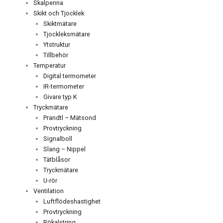
Skalpenna
Skikt och Tjocklek
Skiktmätare
Tjockleksmätare
Ytstruktur
Tillbehör
Temperatur
Digital termometer
IR-termometer
Givare typ K
Tryckmätare
Prandtl – Mätsond
Provtryckning
Signalboll
Slang – Nippel
Tätblåsor
Tryckmätare
U-rör
Ventilation
Luftflödeshastighet
Provtryckning
Rökalstring