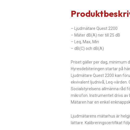
Ljudnivåmätare
Produktbeskri
Quest
2200
mängd
– Ljudmätare Quest 2200
– Mäter dB(A) ner till 25 dB
– Leq, Max, Min
– dB(C) och dB(A)
Priset gäller per dag, minimum d
Hyresdebiteringen startar på h
Ljudmätare Quest 2200 kan föru
ekvivalent ljudnivå, Leq-värden.
Socialstyrelsens allmänna råd fö
mikrofon. Instrumentet drivs av 
Mätaren har en enkel enknappska
Ljudmätarens mätarhus är helgjut
lättare. Kalibreringscertifikat fö