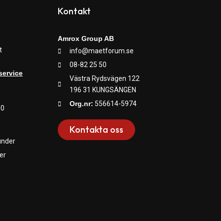
Kontakt
Amrox Group AB
t
info@maetforum.se
08-82 25 50
service
Västra Rydsvägen 122
196 31 KUNGSÄNGEN
Org.nr:
556614-5974
00
Kontakta oss
under
er