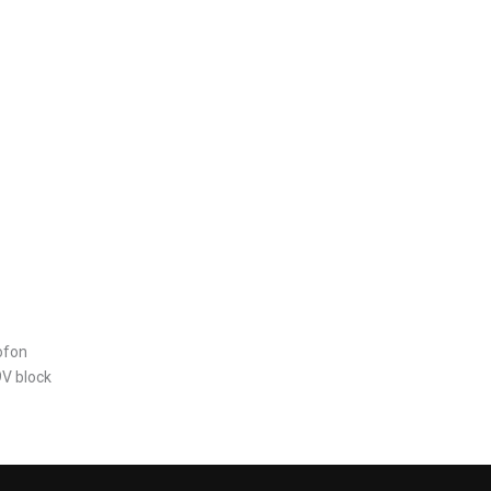
ofon
9V block