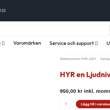
 122
Varumärken
g
Service och support
U
Artikelnummer
HYRLJUD1
Katego
HYR en Ljudni
950,00
kr
inkl. mom
HYR
Lägg till i varuko
en