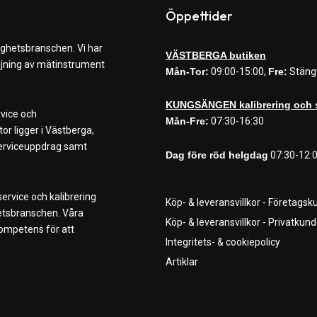
Öppettider
ighetsbranschen. Vi har
VÄSTBERGA butiken
äljning av mätinstrument
Mån-Tor:
09:00-15:00,
Fre:
Stäng
KUNGSÄNGEN kalibrering och 
rvice och
Mån-Fre:
07:30-16:30
or ligger i Västberga,
 serviceuppdrag samt
Dag före röd helgdag
07:30-12:
ervice och kalibrering
Köp- & leveransvillkor - Företagsk
hetsbranschen. Våra
Köp- & leveransvillkor - Privatkund
kompetens för att
Integritets- & cookiepolicy
Artiklar