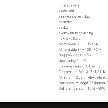
Ingår i paketet
vindskydd
kalibreringscertifikat
batterier
väska
svensk bruksanvisning.
Tekniska Data
Mätområde 25 – 135 dBA
Mätområde 35 – 135 dBC/Z
Noggrannhet ±0.5 dB
Upplösning 0.1 dB
Frekvensvägning A, C och Z
Frekvensområde: 31.5 till 8 kHz
Mikrofon: 12,5 mm elektretmikr
Batteriets livslängd: 25 timmar, 
Driftstemperatur: -10 till +50°C