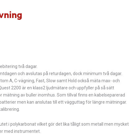
vning
ebitering två dagar.
ämtdagen och avslutas på returdagen, dock minimum två dagar.
tom A, C-vägning, Fast, Slow samt Hold också mäta max- och
 Quest 2200 är en klass2 ljudmätare och uppfyller på så sätt
r mätning av buller inomhus. Som tillval finns en kabelseparerad
batterier men kan anslutas till ett vägguttag för längre mätningar.
librering.
et i polykarbonat vilket gör det lika tåligt som metall men mycket
ljer med instrumentet.