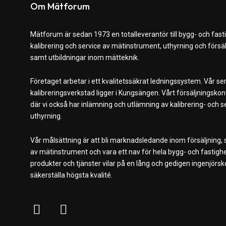
Om Mätforum
Mätforum är sedan 1973 en totalleverantör till bygg- och fast
kalibrering och service av mätinstrument, uthyrning och förs
samt utbildningar inom mätteknik.
Företaget arbetar i ett kvalitetssäkrat ledningssystem. Vår se
kalibreringsverkstad ligger i Kungsängen. Vårt försäljningskont
där vi också har inlämning och utlämning av kalibrering- och
uthyrning.
Vår målsättning är att bli marknadsledande inom försäljning, s
av mätinstrument och vara ett nav för hela bygg- och fastig
produkter och tjänster vilar på en lång och gedigen ingenjörs
säkerställa högsta kvalité.
F
L
a
i