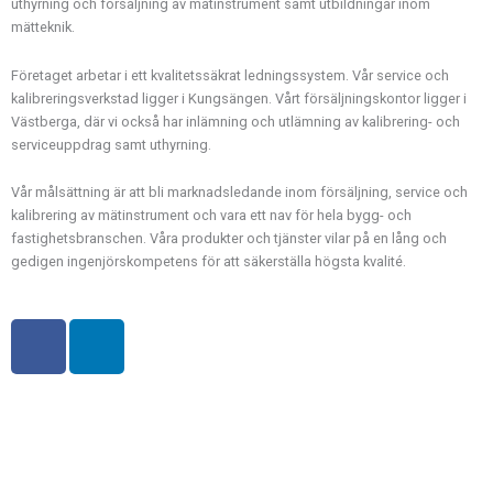
uthyrning och försäljning av mätinstrument samt utbildningar inom
mätteknik.
Företaget arbetar i ett kvalitetssäkrat ledningssystem. Vår service och
kalibreringsverkstad ligger i Kungsängen. Vårt försäljningskontor ligger i
Västberga, där vi också har inlämning och utlämning av kalibrering- och
serviceuppdrag samt uthyrning.
Vår målsättning är att bli marknadsledande inom försäljning, service och
kalibrering av mätinstrument och vara ett nav för hela bygg- och
fastighetsbranschen. Våra produkter och tjänster vilar på en lång och
gedigen ingenjörskompetens för att säkerställa högsta kvalité.
F
L
a
i
c
n
e
k
b
e
o
d