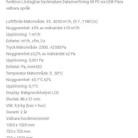
funktion Löstagbar tryckmätare Dataöverföring till PC via USB Flera
valbara språk
Luftflöde Mätområde: 35…4250 m³/h, (9.7…1180 l/s)
Noggrannhet: ±3% av mätvärdet ±10 m³/h
Upplösning: 1 m³/h
Enheter: m³/h, cfm, l/s
Tryck Mätområde -2500…+2500 Pa
Noggrannhet:±0,2% av mätvärdet ±2 Pa
Upplösning: 0,001 Pa
Enheter: Pa, mmH2O
Temperatur Mätområde: 0…50°C
Noggrannhet: ±0,1°C ±2%
Upplösning: 0,1°C
Display: Bakgrundsbelyst LCD
Storlek: 86 x 51 mm
Vikt: 3,6 kg (bas + huv)
Garanti: 2 år
Valbara huvdimensioner:
1020 x 1020 mm
720 x 720 mm
720 x 1320 mm