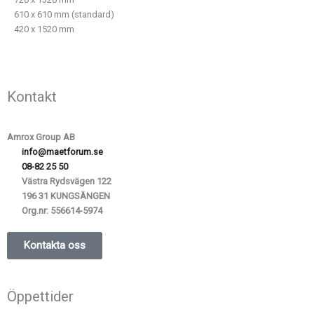
610 x 610 mm (standard)
420 x 1520 mm
Kontakt
Amrox Group AB
info@maetforum.se
08-82 25 50
Västra Rydsvägen 122
196 31 KUNGSÄNGEN
Org.nr:
556614-5974
Kontakta oss
Öppettider