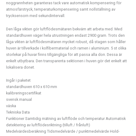
noggrannheten garanteras tack vare automatisk kompensering för
atmosfärstryck, temperaturkompensering samt nollställning av
trycksensorn med sekundintervall.
Den låga vikten gör luftflödesmätaren bekväm att arbeta med. Med
standardhuven väger hela utrustningen endast 2900 gram. Trots den
låga vikten är luftflödesmätaren mycket robust, då stagen som håller
huven är tillverkade i kolfibermaterial och ramen i aluminium. 5 st olika
storlekar på huvar finns tillgängliga för att passa alla don. Dessa är
enkelt utbytbara. Den transparenta sektionen i huven gör det enkelt att
lokalisera donet.
Ingår i paketet
standardhuven 610 x 610 mm
kalibreringscertifikat
svensk manual
väska
Tekniska Data
Funktioner Samtidig mätning av luftflöde och temperatur Automatisk
detektering av luftflödesriktning (tilluft / frånluft)
Medelvärdesberäkning Tidsmedelvärde / punktmedelvärde Hold-