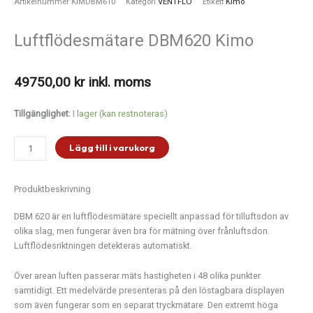
Artikelnummer
KIMDBM610
Kategori
VENTFLO
Etikett
Kimo
Luftflödesmätare DBM620 Kimo
49750,00
kr
inkl. moms
Luftflödesmätare
Tillgänglighet:
I lager (kan restnoteras)
DBM620
Kimo
Lägg till i varukorg
mängd
Produktbeskrivning
DBM 620 är en luftflödesmätare speciellt anpassad för tilluftsdon av
olika slag, men fungerar även bra för mätning över frånluftsdon.
Luftflödesriktningen detekteras automatiskt.
Över arean luften passerar mäts hastigheten i 48 olika punkter
samtidigt. Ett medelvärde presenteras på den löstagbara displayen
som även fungerar som en separat tryckmätare. Den extremt höga