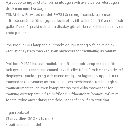
Hyresdebiteringen startar på hämtdagen och avslutas på returdagen,
dock minimum två dagar.
TSI/Airflow ProHood modell PH731 är en ergonomiskt utformad
luftflödesmätare för noggrann kontroll av till- och frånluft över don och
galler. Dess låga vikt och stora display gör att den enkelt hanteras av en
enda person.
ProHood PH731 lämpar sig utmärkt vid injustering & felsökning av
ventilationsystem men kan även användas för certifiering av renrum.
ProHoodPH731 har automatisk nollställning och kompensering för
baktryck. Den känner automatiskt av till- eller frånluft och visar värdet på
displayen. Dataloggning och minne möjliggör lagring av upp till 1000
mätvärden och visning av max-, min- och medelvärde. Det löstagbara
mätinstrumentet kan även kompletteras med olika mätsonder för
mätning av temperatur, fukt, luftflöde, lufthastighet (prandtl-rör) m.m.
för ett utökat användningsområde. Stosar finns i flera storlekar.
Ingår i paketet
Standardhuv (610 x 610 mm)
4 batterier och nätdel