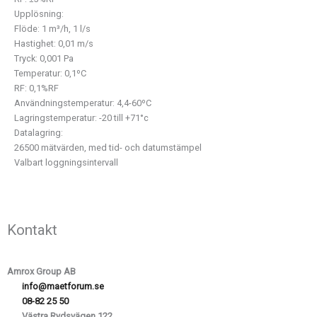
Upplösning:
Flöde: 1 m³/h, 1 l/s
Hastighet: 0,01 m/s
Tryck: 0,001 Pa
Temperatur: 0,1ºC
RF: 0,1%RF
Användningstemperatur: 4,4-60ºC
Lagringstemperatur: -20 till +71°c
Datalagring:
26500 mätvärden, med tid- och datumstämpel
Valbart loggningsintervall
Kontakt
Amrox Group AB
info@maetforum.se
08-82 25 50
Västra Rydsvägen 122