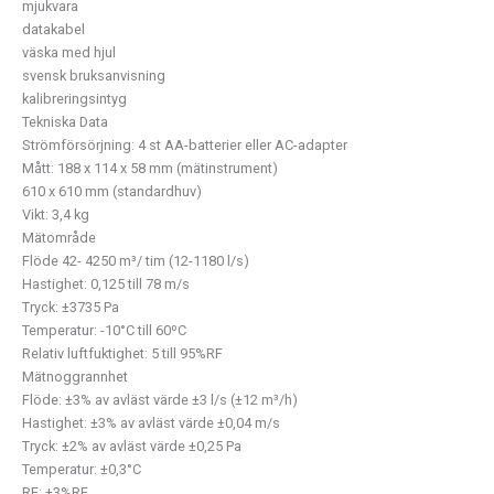
mjukvara
datakabel
väska med hjul
svensk bruksanvisning
kalibreringsintyg
Tekniska Data
Strömförsörjning: 4 st AA-batterier eller AC-adapter
Mått: 188 x 114 x 58 mm (mätinstrument)
610 x 610 mm (standardhuv)
Vikt: 3,4 kg
Mätområde
Flöde 42- 4250 m³/ tim (12-1180 l/s)
Hastighet: 0,125 till 78 m/s
Tryck: ±3735 Pa
Temperatur: -10°C till 60ºC
Relativ luftfuktighet: 5 till 95%RF
Mätnoggrannhet
Flöde: ±3% av avläst värde ±3 l/s (±12 m³/h)
Hastighet: ±3% av avläst värde ±0,04 m/s
Tryck: ±2% av avläst värde ±0,25 Pa
Temperatur: ±0,3°C
RF: ±3%RF