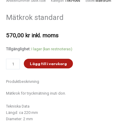
Artikelnummer
SMÅ1008
Kategori
TRKPRAN
Etikett
Mätforum
Mätkrok standard
570,00
kr
inkl. moms
Mätkrok
Tillgänglighet:
I lager (kan restnoteras)
standard
mängd
Lägg till i varukorg
Produktbeskrivning
Mätkrok för tryckmätning inuti don.
Tekniska Data
Längd: ca 220 mm
Diameter: 2 mm