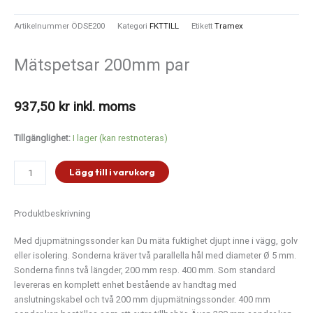
Artikelnummer
ÖDSE200
Kategori
FKTTILL
Etikett
Tramex
Mätspetsar 200mm par
937,50
kr
inkl. moms
Mätspetsar
Tillgänglighet:
I lager (kan restnoteras)
200mm
par
Lägg till i varukorg
mängd
Produktbeskrivning
Med djupmätningssonder kan Du mäta fuktighet djupt inne i vägg, golv
eller isolering. Sonderna kräver två parallella hål med diameter Ø 5 mm.
Sonderna finns två längder, 200 mm resp. 400 mm. Som standard
levereras en komplett enhet bestående av handtag med
anslutningskabel och två 200 mm djupmätningssonder. 400 mm