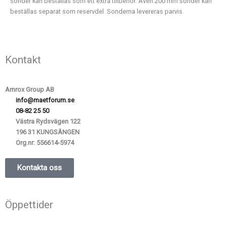
sonder kan beställas som ett extra tillbehör. Även 200 mm sonder kan
beställas separat som reservdel. Sonderna levereras parvis.
Kontakt
Amrox Group AB
info@maetforum.se
08-82 25 50
Västra Rydsvägen 122
196 31 KUNGSÄNGEN
Org.nr:
556614-5974
Kontakta oss
Öppettider