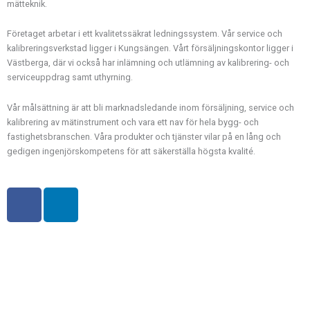
mätteknik.
Företaget arbetar i ett kvalitetssäkrat ledningssystem. Vår service och
kalibreringsverkstad ligger i Kungsängen. Vårt försäljningskontor ligger i
Västberga, där vi också har inlämning och utlämning av kalibrering- och
serviceuppdrag samt uthyrning.
Vår målsättning är att bli marknadsledande inom försäljning, service och
kalibrering av mätinstrument och vara ett nav för hela bygg- och
fastighetsbranschen. Våra produkter och tjänster vilar på en lång och
gedigen ingenjörskompetens för att säkerställa högsta kvalité.
F
L
a
i
c
n
e
k
b
e
o
d
o
i