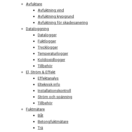
Avfuktare
Avfuktning vind
Avfuktning krypgrund
Avfuktning för skadesanering
Dataloggning
Datalogger
Fuktlogger
Trycklogger
Temperaturlogger
Koldioxidlogger
Tillbehör
El, Ström & Effekt
Effektanalys
Elteknisk info
Installationskontroll
Ström och spänning
Tillbehör
Fuktmätare
Båt
Betongfuktmätare
Trä