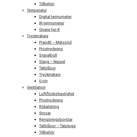
Tillbehör
Temperatur
Digital termometer
IR-termometer
Givare typ K
Tryckmätare
Prandtl – Mätsond
Provtryckning
Signalboll
Slang – Nippel
Tätblåsor
Tryckmätare
U-rör
Ventilation
Luftflödeshastighet
Provtryckning
Rökalstring
Stosar
Rengöringsborstar
Tätblåsor – Tätplugg
Tillbehör