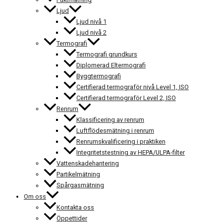
Ljud
Ljud nivå 1
Ljud nivå 2
Termografi
Termografi grundkurs
Diplomerad Eltermografi
Byggtermografi
Certifierad termograför nivå Level 1, ISO
Certifierad termograför Level 2, ISO
Renrum
Klassificering av renrum
Luftflödesmätning i renrum
Renrumskvalificering i praktiken
Integritetstestning av HEPA/ULPA-filter
Vattenskadehantering
Partikelmätning
Spårgasmätning
Om oss
Kontakta oss
Öppettider