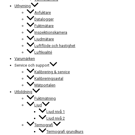
Uthyrning
Avfuktare
Datalogger
Fuktmätare
Inspektionskamera
Ljudmätare
Luftflöde och hastighet
Luftkvalité
Varumärken
Service och support
Kalibrering & service
Kalibreringsavtal
Mätportalen
Utbildning
Fuktmätning
Ljud
Ljud nivå 1
Ljud nivå 2
Termografi
Termografi grundkurs