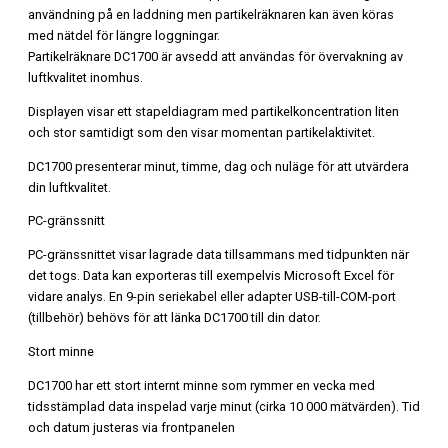
användning på en laddning men partikelräknaren kan även köras
med nätdel för längre loggningar.
Partikelräknare DC1700 är avsedd att användas för övervakning av
luftkvalitet inomhus.
Displayen visar ett stapeldiagram med partikelkoncentration liten
och stor samtidigt som den visar momentan partikelaktivitet.
DC1700 presenterar minut, timme, dag och nuläge för att utvärdera
din luftkvalitet.
PC-gränssnitt
PC-gränssnittet visar lagrade data tillsammans med tidpunkten när
det togs. Data kan exporteras till exempelvis Microsoft Excel för
vidare analys. En 9-pin seriekabel eller adapter USB-till-COM-port
(tillbehör) behövs för att länka DC1700 till din dator.
Stort minne
DC1700 har ett stort internt minne som rymmer en vecka med
tidsstämplad data inspelad varje minut (cirka 10 000 mätvärden). Tid
och datum justeras via frontpanelen