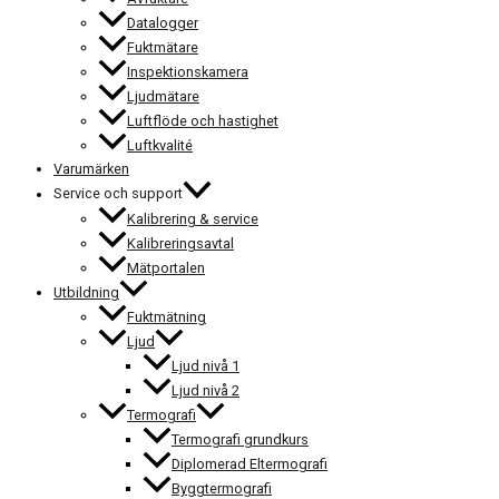
Datalogger
Fuktmätare
Inspektionskamera
Ljudmätare
Luftflöde och hastighet
Luftkvalité
Varumärken
Service och support
Kalibrering & service
Kalibreringsavtal
Mätportalen
Utbildning
Fuktmätning
Ljud
Ljud nivå 1
Ljud nivå 2
Termografi
Termografi grundkurs
Diplomerad Eltermografi
Byggtermografi