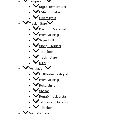
Temperatur
Digital termometer
IR-termometer
Givare typ K
Tryckmätare
Prandtl – Mätsond
Provtryckning
Signalboll
Slang – Nippel
Tätblåsor
Tryckmätare
U-rör
Ventilation
Luftflödeshastighet
Provtryckning
Rökalstring
Stosar
Rengöringsborstar
Tätblåsor – Tätplugg
Tillbehör
Värmekamera