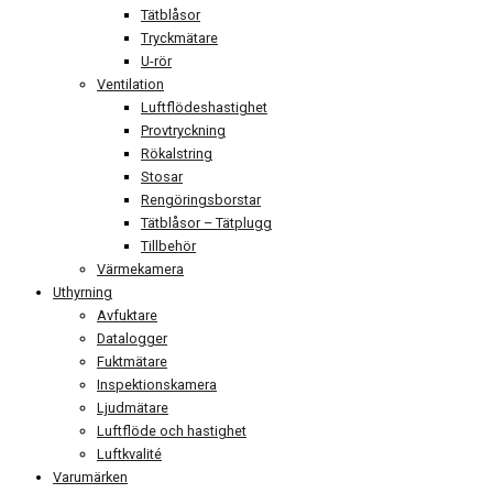
Tätblåsor
Tryckmätare
U-rör
Ventilation
Luftflödeshastighet
Provtryckning
Rökalstring
Stosar
Rengöringsborstar
Tätblåsor – Tätplugg
Tillbehör
Värmekamera
Uthyrning
Avfuktare
Datalogger
Fuktmätare
Inspektionskamera
Ljudmätare
Luftflöde och hastighet
Luftkvalité
Varumärken