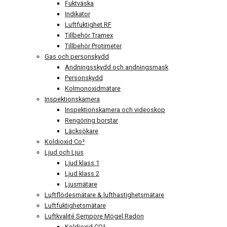
Fuktväska
Indikator
Luftfuktighet RF
Tillbehör Tramex
Tillbehör Protimeter
Gas och personskydd
Andningsskydd och andningsmask
Personskydd
Kolmonoxidmätare
Inspektionskamera
Inspektionskamera och videoskop
Rengöring borstar
Läcksökare
Koldioxid Co²
Ljud och Ljus
Ljud klass 1
Ljud klass 2
Ljusmätare
Luftflödesmätare & lufthastighetsmätare
Luftfuktighetsmätare
Luftkvalité Sempore Mögel Radon
Koldioxid CO²