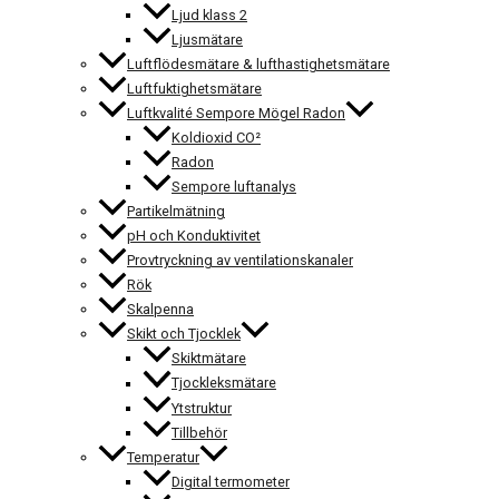
Ljud klass 2
Ljusmätare
Luftflödesmätare & lufthastighetsmätare
Luftfuktighetsmätare
Luftkvalité Sempore Mögel Radon
Koldioxid CO²
Radon
Sempore luftanalys
Partikelmätning
pH och Konduktivitet
Provtryckning av ventilationskanaler
Rök
Skalpenna
Skikt och Tjocklek
Skiktmätare
Tjockleksmätare
Ytstruktur
Tillbehör
Temperatur
Digital termometer