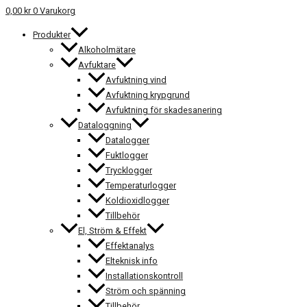
0,00
kr
0
Varukorg
Produkter
Alkoholmätare
Avfuktare
Avfuktning vind
Avfuktning krypgrund
Avfuktning för skadesanering
Dataloggning
Datalogger
Fuktlogger
Trycklogger
Temperaturlogger
Koldioxidlogger
Tillbehör
El, Ström & Effekt
Effektanalys
Elteknisk info
Installationskontroll
Ström och spänning
Tillbehör