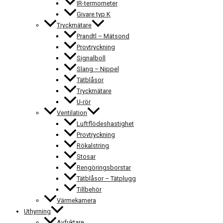
IR-termometer
Givare typ K
Tryckmätare
Prandtl – Mätsond
Provtryckning
Signalboll
Slang – Nippel
Tätblåsor
Tryckmätare
U-rör
Ventilation
Luftflödeshastighet
Provtryckning
Rökalstring
Stosar
Rengöringsborstar
Tätblåsor – Tätplugg
Tillbehör
Värmekamera
Uthyrning
Avfuktare