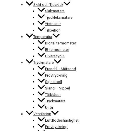
Skikt och Tjocklek
Skiktmätare
Tjockleksmätare
Ytstruktur
Tillbehör
Temperatur
Digital termometer
IR-termometer
Givare typ K
Tryckmätare
Prandtl – Mätsond
Provtryckning
Signalboll
Slang – Nippel
Tätblåsor
Tryckmätare
U-rör
Ventilation
Luftflödeshastighet
Provtryckning