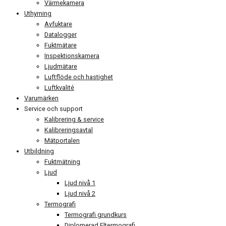
Värmekamera
Uthyrning
Avfuktare
Datalogger
Fuktmätare
Inspektionskamera
Ljudmätare
Luftflöde och hastighet
Luftkvalité
Varumärken
Service och support
Kalibrering & service
Kalibreringsavtal
Mätportalen
Utbildning
Fuktmätning
Ljud
Ljud nivå 1
Ljud nivå 2
Termografi
Termografi grundkurs
Diplomerad Eltermografi