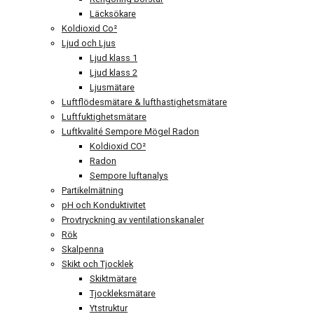
Läcksökare
Koldioxid Co²
Ljud och Ljus
Ljud klass 1
Ljud klass 2
Ljusmätare
Luftflödesmätare & lufthastighetsmätare
Luftfuktighetsmätare
Luftkvalité Sempore Mögel Radon
Koldioxid CO²
Radon
Sempore luftanalys
Partikelmätning
pH och Konduktivitet
Provtryckning av ventilationskanaler
Rök
Skalpenna
Skikt och Tjocklek
Skiktmätare
Tjockleksmätare
Ytstruktur