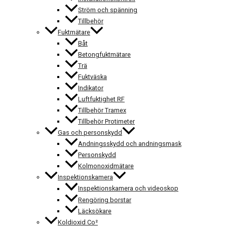
Ström och spänning
Tillbehör
Fuktmätare
Båt
Betongfuktmätare
Trä
Fuktväska
Indikator
Luftfuktighet RF
Tillbehör Tramex
Tillbehör Protimeter
Gas och personskydd
Andningsskydd och andningsmask
Personskydd
Kolmonoxidmätare
Inspektionskamera
Inspektionskamera och videoskop
Rengöring borstar
Läcksökare
Koldioxid Co²