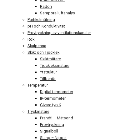
Radon
Sempore luftanalys
Partikelmätning
pH och Konduktivitet
Provtryckning av ventilationskanaler
Rök
Skalpenna
Skikt och Tjocklek
Skiktmätare
Tjockleksmätare
Ytstruktur
Tillbehör
Temperatur
Digital termometer
IR-termometer
Givare typ K
Tryckmätare
Prandtl – Mätsond
Provtryckning
Signalboll
Slang – Nippel