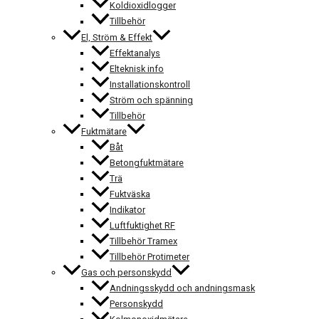
Koldioxidlogger
Tillbehör
El, Ström & Effekt
Effektanalys
Elteknisk info
Installationskontroll
Ström och spänning
Tillbehör
Fuktmätare
Båt
Betongfuktmätare
Trä
Fuktväska
Indikator
Luftfuktighet RF
Tillbehör Tramex
Tillbehör Protimeter
Gas och personskydd
Andningsskydd och andningsmask
Personskydd