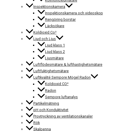
Kolmonoxidmätare
Inspektionskamera
Inspektionskamera och videoskop
Rengöring borstar
Läcksökare
Koldioxid Co²
Ljud och Ljus
Ljud klass 1
Ljud klass 2
Ljusmätare
Luftflödesmätare & lufthastighetsmätare
Luftfuktighetsmätare
Luftkvalité Sempore Mögel Radon
Koldioxid CO²
Radon
Sempore luftanalys
Partikelmätning
pH och Konduktivitet
Provtryckning av ventilationskanaler
Rök
Skalpenna