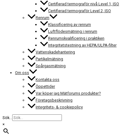
Certifierad termograför nivå Level 1, ISO
Certifierad termograför Level 2, ISO
Renrum
Klassificering av renrum
Luftflödesmätning i renrum
Renrumskvalificering i praktiken
Integritetstestning av HEPA/ULPA-filter
Vattenskadehantering
Partikelmätning
Spårgasmätning
Om oss
Kontakta oss
Öppettider
Var köper jag Mätforums produkter?
Företagsbeskrivning
Integritets- & cookiepolicy
Sök...
×