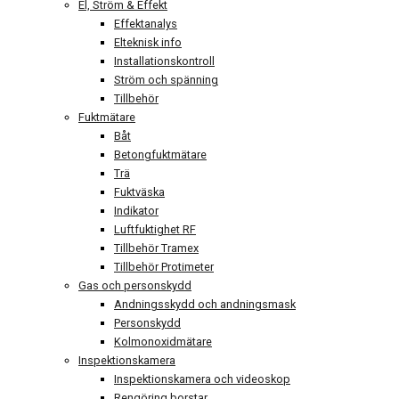
El, Ström & Effekt
Effektanalys
Elteknisk info
Installationskontroll
Ström och spänning
Tillbehör
Fuktmätare
Båt
Betongfuktmätare
Trä
Fuktväska
Indikator
Luftfuktighet RF
Tillbehör Tramex
Tillbehör Protimeter
Gas och personskydd
Andningsskydd och andningsmask
Personskydd
Kolmonoxidmätare
Inspektionskamera
Inspektionskamera och videoskop
Rengöring borstar