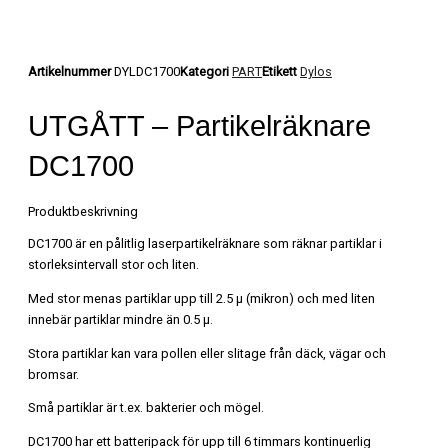
Artikelnummer
DYLDC1700
Kategori
PART
Etikett
Dylos
UTGÅTT – Partikelräknare
DC1700
Produktbeskrivning
DC1700 är en pålitlig laserpartikelräknare som räknar partiklar i
storleksintervall stor och liten.
Med stor menas partiklar upp till 2.5 µ (mikron) och med liten
innebär partiklar mindre än 0.5 µ.
Stora partiklar kan vara pollen eller slitage från däck, vägar och
bromsar.
Små partiklar är t.ex. bakterier och mögel.
DC1700 har ett batteripack för upp till 6 timmars kontinuerlig