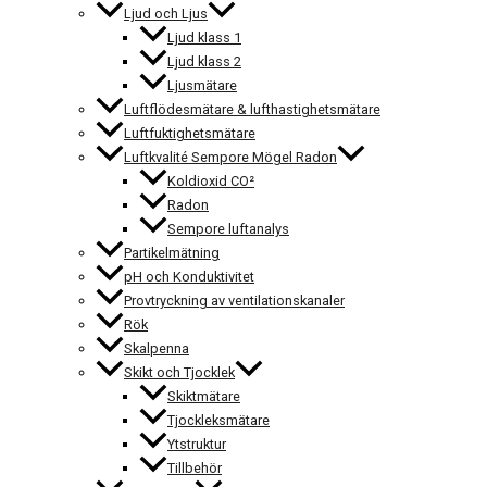
Ljud och Ljus
Ljud klass 1
Ljud klass 2
Ljusmätare
Luftflödesmätare & lufthastighetsmätare
Luftfuktighetsmätare
Luftkvalité Sempore Mögel Radon
Koldioxid CO²
Radon
Sempore luftanalys
Partikelmätning
pH och Konduktivitet
Provtryckning av ventilationskanaler
Rök
Skalpenna
Skikt och Tjocklek
Skiktmätare
Tjockleksmätare
Ytstruktur
Tillbehör