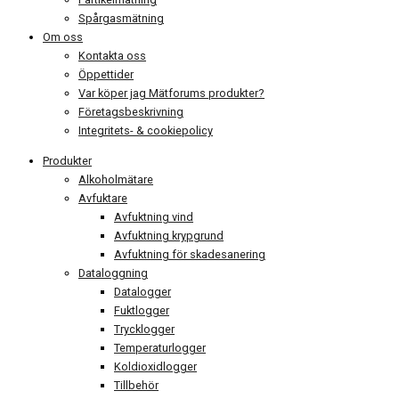
Spårgasmätning
Om oss
Kontakta oss
Öppettider
Var köper jag Mätforums produkter?
Företagsbeskrivning
Integritets- & cookiepolicy
Produkter
Alkoholmätare
Avfuktare
Avfuktning vind
Avfuktning krypgrund
Avfuktning för skadesanering
Dataloggning
Datalogger
Fuktlogger
Trycklogger
Temperaturlogger
Koldioxidlogger
Tillbehör