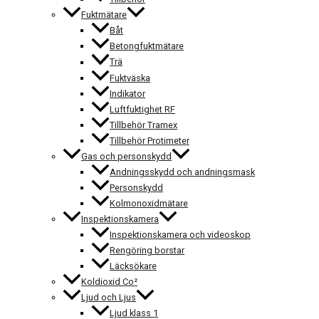
Fuktmätare
Båt
Betongfuktmätare
Trä
Fuktväska
Indikator
Luftfuktighet RF
Tillbehör Tramex
Tillbehör Protimeter
Gas och personskydd
Andningsskydd och andningsmask
Personskydd
Kolmonoxidmätare
Inspektionskamera
Inspektionskamera och videoskop
Rengöring borstar
Läcksökare
Koldioxid Co²
Ljud och Ljus
Ljud klass 1