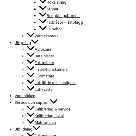
Rökalstring
Stosar
Rengöringsborstar
Tätblåsor – Tätplugg
Tillbehör
Värmekamera
Uthyrning
Avfuktare
Datalogger
Fuktmätare
Inspektionskamera
Ljudmätare
Luftflöde och hastighet
Luftkvalité
Varumärken
Service och support
Kalibrering & service
Kalibreringsavtal
Mätportalen
Utbildning
Fuktmätning