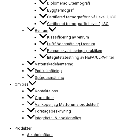
Diplomerad Eltermografi
Byggtermografi
Certifierad termograför nivå Level 1, ISO
Certifierad termograför Level 2, ISO
Renrum
Klassificering av renrum
Luftflödesmätning i renrum
Renrumskvalificering i praktiken
Integritetstestning av HEPA/ULPA-filter
Vattenskadehantering
Partikelmätning
Spårgasmätning
Om oss
Kontakta oss
Öppettider
Var köper jag Mätforums produkter?
Företagsbeskrivning
Integritets- & cookiepolicy
Produkter
Alkoholmätare