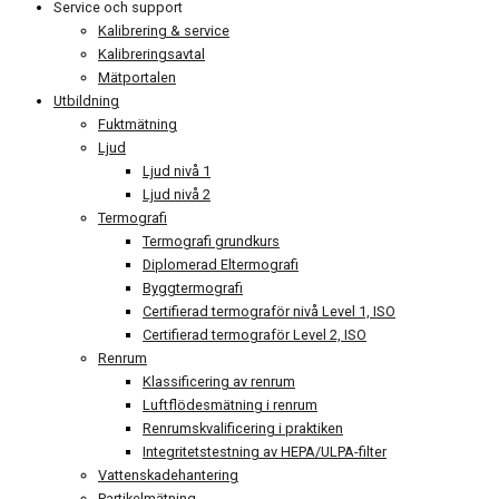
Service och support
Kalibrering & service
Kalibreringsavtal
Mätportalen
Utbildning
Fuktmätning
Ljud
Ljud nivå 1
Ljud nivå 2
Termografi
Termografi grundkurs
Diplomerad Eltermografi
Byggtermografi
Certifierad termograför nivå Level 1, ISO
Certifierad termograför Level 2, ISO
Renrum
Klassificering av renrum
Luftflödesmätning i renrum
Renrumskvalificering i praktiken
Integritetstestning av HEPA/ULPA-filter
Vattenskadehantering
Partikelmätning