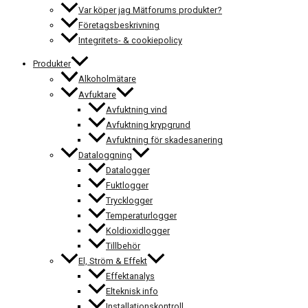
Var köper jag Mätforums produkter?
Företagsbeskrivning
Integritets- & cookiepolicy
Produkter
Alkoholmätare
Avfuktare
Avfuktning vind
Avfuktning krypgrund
Avfuktning för skadesanering
Dataloggning
Datalogger
Fuktlogger
Trycklogger
Temperaturlogger
Koldioxidlogger
Tillbehör
El, Ström & Effekt
Effektanalys
Elteknisk info
Installationskontroll