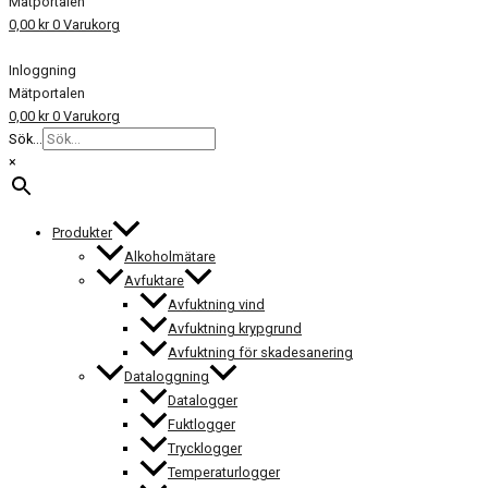
Mätportalen
0,00
kr
0
Varukorg
Inloggning
Mätportalen
0,00
kr
0
Varukorg
Sök...
×
Produkter
Alkoholmätare
Avfuktare
Avfuktning vind
Avfuktning krypgrund
Avfuktning för skadesanering
Dataloggning
Datalogger
Fuktlogger
Trycklogger
Temperaturlogger