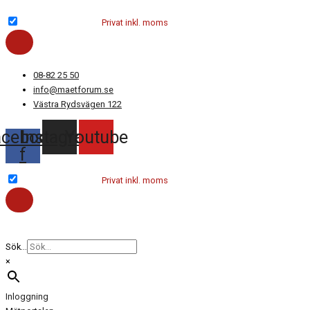
Hoppa
till
Företag exkl. moms
Privat inkl. moms
innehåll
08-82 25 50
info@maetforum.se
Västra Rydsvägen 122
acebook-
Instagram
Youtube
f
Företag exkl. moms
Privat inkl. moms
Sök...
×
Inloggning