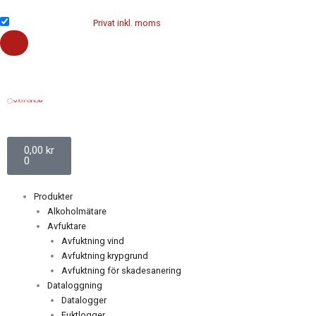
Hoppa
till
Företag exkl. moms
Privat inkl. moms
innehåll
Varukorg
0,00
kr
0
Produkter
Alkoholmätare
Avfuktare
Avfuktning vind
Avfuktning krypgrund
Avfuktning för skadesanering
Dataloggning
Datalogger
Fuktlogger