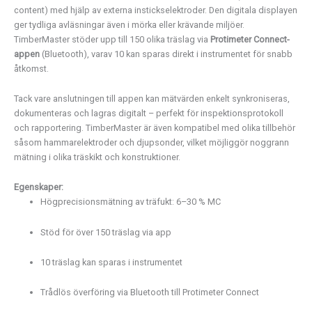
content)
med
hjälp
av
externa
instickselektroder.
Den
digitala
displayen
ger
tydliga
avläsningar
även
i
mörka
eller
krävande
miljöer.
TimberMaster
stöder
upp
till
150
olika
träslag
via
Protimeter
Connect-
appen
(
Bluetooth),
varav
10
kan
sparas
direkt
i
instrumentet
för
snabb
åtkomst.
Tack
vare
anslutningen
till
appen
kan
mätvärden
enkelt
synkroniseras,
dokumenteras
och
lagras
digitalt –
perfekt
för
inspektionsprotokoll
och
rapportering.
TimberMaster
är
även
kompatibel
med
olika
tillbehör
såsom
hammarelektroder
och
djupsonder,
vilket
möjliggör
noggrann
mätning
i
olika
träskikt
och
konstruktioner.
Egenskaper:
Högprecisionsmätning
av
träfukt:
6–
30 %
MC
Stöd
för
över
150
träslag
via
app
10
träslag
kan
sparas
i
instrumentet
Trådlös
överföring
via
Bluetooth
till
Protimeter
Connect