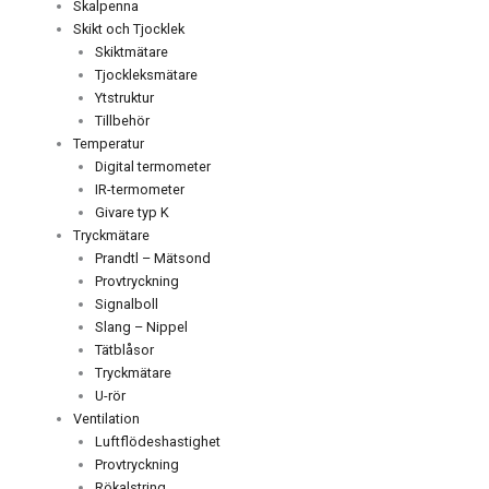
Skalpenna
Skikt och Tjocklek
Skiktmätare
Tjockleksmätare
Ytstruktur
Tillbehör
Temperatur
Digital termometer
IR-termometer
Givare typ K
Tryckmätare
Prandtl – Mätsond
Provtryckning
Signalboll
Slang – Nippel
Tätblåsor
Tryckmätare
U-rör
Ventilation
Luftflödeshastighet
Provtryckning
Rökalstring