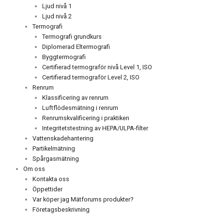
Ljud nivå 1
Ljud nivå 2
Termografi
Termografi grundkurs
Diplomerad Eltermografi
Byggtermografi
Certifierad termograför nivå Level 1, ISO
Certifierad termograför Level 2, ISO
Renrum
Klassificering av renrum
Luftflödesmätning i renrum
Renrumskvalificering i praktiken
Integritetstestning av HEPA/ULPA-filter
Vattenskadehantering
Partikelmätning
Spårgasmätning
Om oss
Kontakta oss
Öppettider
Var köper jag Mätforums produkter?
Företagsbeskrivning