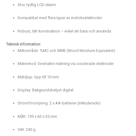
Stor,
tydlig
LCD-
skärm
Kompatibel
med
flera
typer
av
instickselektroder
Robust,
lätt
konstruktion –
enkel
att
bära
och
använda
Teknisk
information:
Mätområde: %
MC
och
WME (
Wood
Moisture
Equivalent)
Mätmetod:
Destruktiv
mätning
via
oisolerade
elektroder
Mätdjup:
Upp
till
10
mm
Display:
Bakgrundsbelyst
digital
Strömförsörjning:
2
x
AA-
batterier (
inkluderade)
Mått:
195
x
63
x
35
mm
Vikt:
240
g