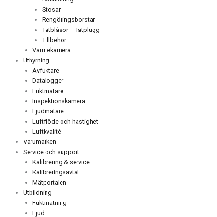
Stosar
Rengöringsborstar
Tätblåsor – Tätplugg
Tillbehör
Värmekamera
Uthyrning
Avfuktare
Datalogger
Fuktmätare
Inspektionskamera
Ljudmätare
Luftflöde och hastighet
Luftkvalité
Varumärken
Service och support
Kalibrering & service
Kalibreringsavtal
Mätportalen
Utbildning
Fuktmätning
Ljud