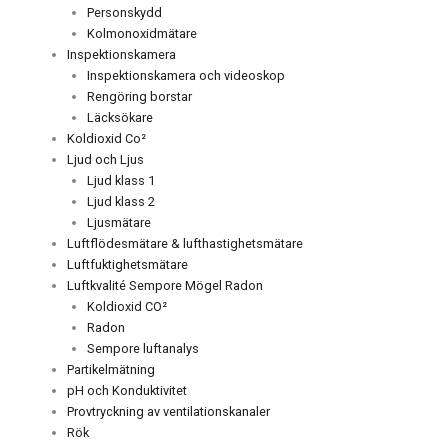
Personskydd
Kolmonoxidmätare
Inspektionskamera
Inspektionskamera och videoskop
Rengöring borstar
Läcksökare
Koldioxid Co²
Ljud och Ljus
Ljud klass 1
Ljud klass 2
Ljusmätare
Luftflödesmätare & lufthastighetsmätare
Luftfuktighetsmätare
Luftkvalité Sempore Mögel Radon
Koldioxid CO²
Radon
Sempore luftanalys
Partikelmätning
pH och Konduktivitet
Provtryckning av ventilationskanaler
Rök