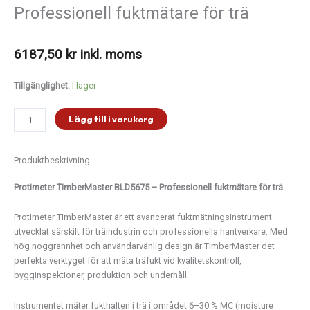
Professionell fuktmätare för trä
6187,50
kr
inkl. moms
Protimeter
Tillgänglighet:
I lager
TimberMaster
BLD5675
Lägg till i varukorg
–
Professionell
fuktmätare
Produktbeskrivning
för
trä
Protimeter
TimberMaster
BLD5675 –
Professionell
fuktmätare
för
trä
mängd
Protimeter
TimberMaster
är
ett
avancerat
fuktmätningsinstrument
utvecklat
särskilt
för
träindustrin
och
professionella
hantverkare.
Med
hög
noggrannhet
och
användarvänlig
design
är
TimberMaster
det
perfekta
verktyget
för
att
mäta
träfukt
vid
kvalitetskontroll,
bygginspektioner,
produktion
och
underhåll.
Instrumentet
mäter
fukthalten
i
trä
i
området
6–
30 %
MC (
moisture