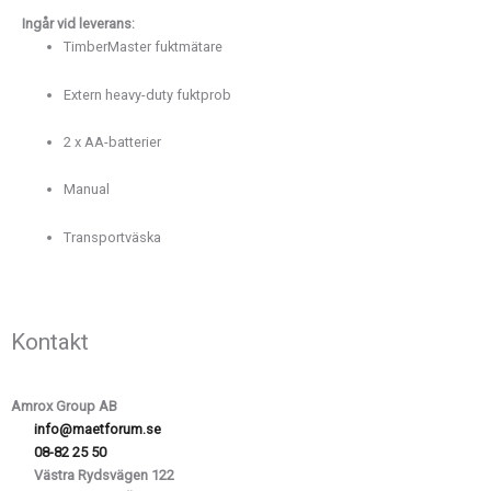
Ingår
vid
leverans:
TimberMaster
fuktmätare
Extern
heavy-
duty
fuktprob
2
x
AA-
batterier
Manual
Transportväska
Kontakt
Amrox Group AB
info@maetforum.se
08-82 25 50
Västra Rydsvägen 122