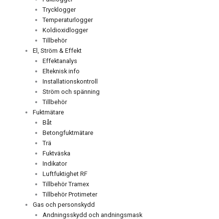
Trycklogger
Temperaturlogger
Koldioxidlogger
Tillbehör
El, Ström & Effekt
Effektanalys
Elteknisk info
Installationskontroll
Ström och spänning
Tillbehör
Fuktmätare
Båt
Betongfuktmätare
Trä
Fuktväska
Indikator
Luftfuktighet RF
Tillbehör Tramex
Tillbehör Protimeter
Gas och personskydd
Andningsskydd och andningsmask