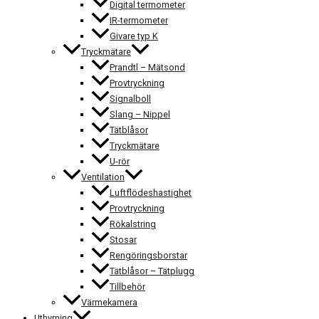
Digital termometer
IR-termometer
Givare typ K
Tryckmätare
Prandtl – Mätsond
Provtryckning
Signalboll
Slang – Nippel
Tätblåsor
Tryckmätare
U-rör
Ventilation
Luftflödeshastighet
Provtryckning
Rökalstring
Stosar
Rengöringsborstar
Tätblåsor – Tätplugg
Tillbehör
Värmekamera
Uthyrning