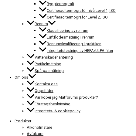
Byggtermografi
Certifierad termograför nivå Level 1, ISO
Certifierad termograför Level 2, ISO
Renrum
Klassificering av renrum
Luftflödesmätning i renrum
Renrumskvalificering i praktiken
Integritetstestning av HEPA/ULPA-filter
Vattenskadehantering
Partikelmätning
Spårgasmätning
Om oss
Kontakta oss
Öppettider
Var köper jag Mätforums produkter?
Företagsbeskrivning
Integritets- & cookiepolicy
Produkter
Alkoholmätare
Avfuktare