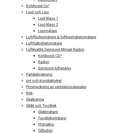
Koldioxid Co²
Ljud och Ljus
Ljud klass 1
Ljud klass 2
Ljusmätare
Luftflödesmätare & lufthastighetsmätare
Luftfuktighetsmätare
Luftkvalité Sempore Mögel Radon
Koldioxid CO²
Radon
Sempore luftanalys
Partikelmätning
pH och Konduktivitet
Provtryckning av ventilationskanaler
Rök
Skalpenna
Skikt och Tjocklek
Skiktmätare
Tjockleksmätare
Ytstruktur
Tillbehör