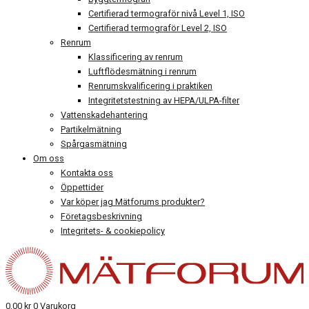
Certifierad termograför nivå Level 1, ISO
Certifierad termograför Level 2, ISO
Renrum
Klassificering av renrum
Luftflödesmätning i renrum
Renrumskvalificering i praktiken
Integritetstestning av HEPA/ULPA-filter
Vattenskadehantering
Partikelmätning
Spårgasmätning
Om oss
Kontakta oss
Öppettider
Var köper jag Mätforums produkter?
Företagsbeskrivning
Integritets- & cookiepolicy
0,00
kr
0
Varukorg