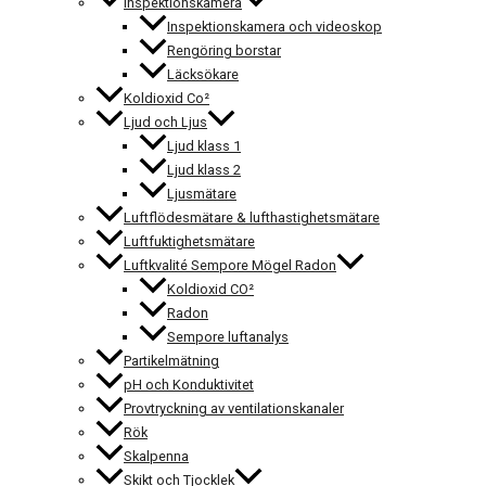
Inspektionskamera
Inspektionskamera och videoskop
Rengöring borstar
Läcksökare
Koldioxid Co²
Ljud och Ljus
Ljud klass 1
Ljud klass 2
Ljusmätare
Luftflödesmätare & lufthastighetsmätare
Luftfuktighetsmätare
Luftkvalité Sempore Mögel Radon
Koldioxid CO²
Radon
Sempore luftanalys
Partikelmätning
pH och Konduktivitet
Provtryckning av ventilationskanaler
Rök
Skalpenna
Skikt och Tjocklek