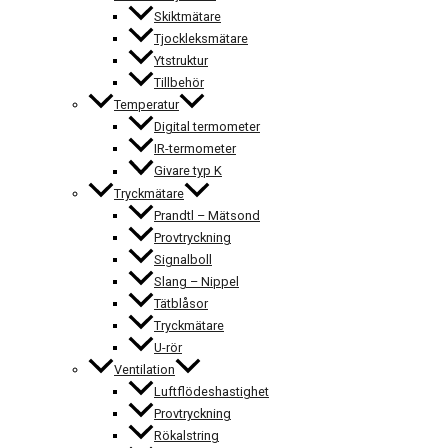
Skiktmätare
Tjockleksmätare
Ytstruktur
Tillbehör
Temperatur
Digital termometer
IR-termometer
Givare typ K
Tryckmätare
Prandtl – Mätsond
Provtryckning
Signalboll
Slang – Nippel
Tätblåsor
Tryckmätare
U-rör
Ventilation
Luftflödeshastighet
Provtryckning
Rökalstring