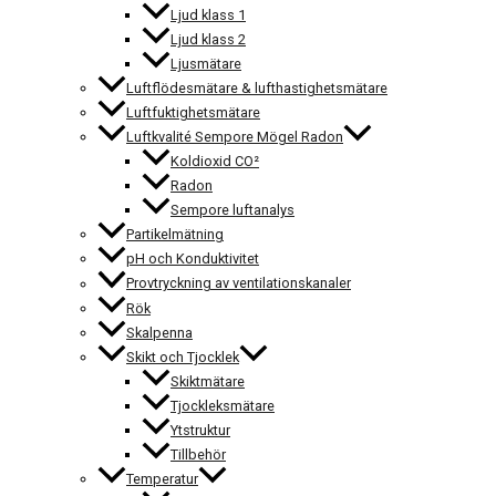
Ljud klass 1
Ljud klass 2
Ljusmätare
Luftflödesmätare & lufthastighetsmätare
Luftfuktighetsmätare
Luftkvalité Sempore Mögel Radon
Koldioxid CO²
Radon
Sempore luftanalys
Partikelmätning
pH och Konduktivitet
Provtryckning av ventilationskanaler
Rök
Skalpenna
Skikt och Tjocklek
Skiktmätare
Tjockleksmätare
Ytstruktur
Tillbehör
Temperatur