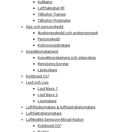
Indikator
Luftfuktighet RF
Tillbehör Tramex
Tillbehör Protimeter
Gas och personskydd
Andningsskydd och andningsmask
Personskydd
Kolmonoxidmätare
Inspektionskamera
Inspektionskamera och videoskop
Rengöring borstar
Läcksökare
Koldioxid Co²
Ljud och Ljus
Ljud klass 1
Ljud klass 2
Ljusmätare
Luftflödesmätare & lufthastighetsmätare
Luftfuktighetsmätare
Luftkvalité Sempore Mögel Radon
Koldioxid CO²
Radon