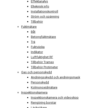
Effektanalys
Elteknisk info
Installationskontroll
Ström och spänning
Tillbehör
Fuktmätare
Båt
Betongfuktmätare
Trä
Fuktväska
Indikator
Luftfuktighet RF
Tillbehör Tramex
Tillbehör Protimeter
Gas och personskydd
Andningsskydd och andningsmask
Personskydd
Kolmonoxidmätare
Inspektionskamera
Inspektionskamera och videoskop
Rengöring borstar
Läcksökare