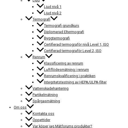
Ljud
Ljud nivå 1
Ljud nivå 2
Termografi
Termografi grundkurs
Diplomerad Eltermografi
Byggtermografi
Certifierad termograför nivå Level 1, ISO
Certifierad termograför Level 2, ISO
Renrum
Klassificering av renrum
Luftflödesmätning i renrum
Renrumskvalificering i praktiken
Integritetstestning av HEPA/ULPA-filter
Vattenskadehantering
Partikelmätning
Spårgasmätning
Om oss
Kontakta oss
Öppettider
Var köper jag Mätforums produkter?