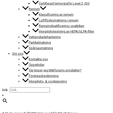
Certifierad termograför Level 2, ISO
Renrum
Klassificering av renrum
Luftflödesmätning i renrum
Renrumskvalificering i praktiken
Integritetstestning av HEPA/ULPA-filter
Vattenskadehantering
Partikelmätning
Spårgasmätning
Om oss
Kontakta oss
Öppettider
Var köper jag Mätforums produkter?
Företagsbeskrivning
Integritets- & cookiepolicy
Sök...
×