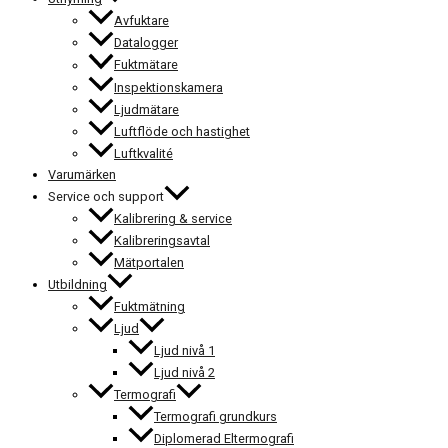
Avfuktare
Datalogger
Fuktmätare
Inspektionskamera
Ljudmätare
Luftflöde och hastighet
Luftkvalité
Varumärken
Service och support
Kalibrering & service
Kalibreringsavtal
Mätportalen
Utbildning
Fuktmätning
Ljud
Ljud nivå 1
Ljud nivå 2
Termografi
Termografi grundkurs
Diplomerad Eltermografi