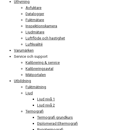
Uthyrning
Avfuktare
Datalogger
Fuktmätare
Inspektionskamera
Ljudmätare
Luftflöde och hastighet
Luftkvalité
Varumärken
Service och support
Kalibrering & service
Kalibreringsavtal
Mätportalen
Utbildning
Fuktmätning
Ljud
Ljud nivå 1
Ljud nivå 2
Termografi
Termografi grundkurs
Diplomerad Eltermografi
Byggtermografi