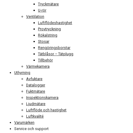
Tryckmätare
U-rör
Ventilation
Luftflödeshastighet
Provtryckning
Rökalstring
Stosar
Rengöringsborstar
Tätblåsor – Tätplugg
Tillbehör
Värmekamera
Uthyrning
Avfuktare
Datalogger
Fuktmätare
Inspektionskamera
Ljudmätare
Luftflöde och hastighet
Luftkvalité
Varumärken
Service och support