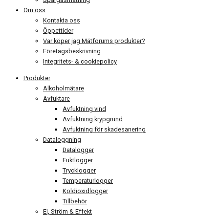
Om oss
Kontakta oss
Öppettider
Var köper jag Mätforums produkter?
Företagsbeskrivning
Integritets- & cookiepolicy
Produkter
Alkoholmätare
Avfuktare
Avfuktning vind
Avfuktning krypgrund
Avfuktning för skadesanering
Dataloggning
Datalogger
Fuktlogger
Trycklogger
Temperaturlogger
Koldioxidlogger
Tillbehör
El, Ström & Effekt