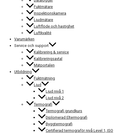
Datalogger
Fuktmätare
Inspektionskamera
Ljudmätare
Luftflöde och hastighet
Luftkvalité
Varumärken
Service och support
Kalibrering & service
Kalibreringsavtal
Mätportalen
Utbildning
Fuktmätning
Ljud
Ljud nivå 1
Ljud nivå 2
Termografi
Termografi grundkurs
Diplomerad Eltermografi
Byggtermografi
Certifierad termograför nivå Level 1, ISO