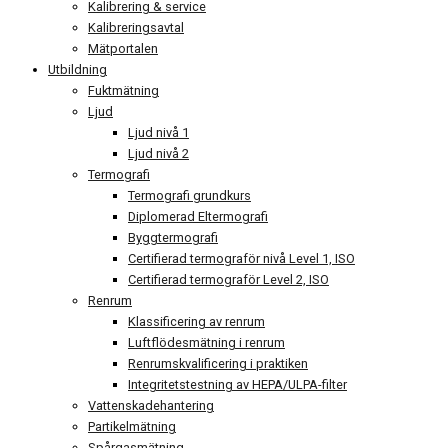
Kalibrering & service
Kalibreringsavtal
Mätportalen
Utbildning
Fuktmätning
Ljud
Ljud nivå 1
Ljud nivå 2
Termografi
Termografi grundkurs
Diplomerad Eltermografi
Byggtermografi
Certifierad termograför nivå Level 1, ISO
Certifierad termograför Level 2, ISO
Renrum
Klassificering av renrum
Luftflödesmätning i renrum
Renrumskvalificering i praktiken
Integritetstestning av HEPA/ULPA-filter
Vattenskadehantering
Partikelmätning
Spårgasmätning