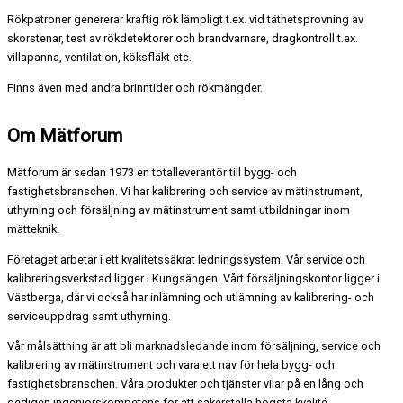
Rökpatroner genererar kraftig rök lämpligt t.ex. vid täthetsprovning av
skorstenar, test av rökdetektorer och brandvarnare, dragkontroll t.ex.
villapanna, ventilation, köksfläkt etc.
Finns även med andra brinntider och rökmängder.
Om Mätforum
Mätforum är sedan 1973 en totalleverantör till bygg- och
fastighetsbranschen. Vi har kalibrering och service av mätinstrument,
uthyrning och försäljning av mätinstrument samt utbildningar inom
mätteknik.
Företaget arbetar i ett kvalitetssäkrat ledningssystem. Vår service och
kalibreringsverkstad ligger i Kungsängen. Vårt försäljningskontor ligger i
Västberga, där vi också har inlämning och utlämning av kalibrering- och
serviceuppdrag samt uthyrning.
Vår målsättning är att bli marknadsledande inom försäljning, service och
kalibrering av mätinstrument och vara ett nav för hela bygg- och
fastighetsbranschen. Våra produkter och tjänster vilar på en lång och
gedigen ingenjörskompetens för att säkerställa högsta kvalité.