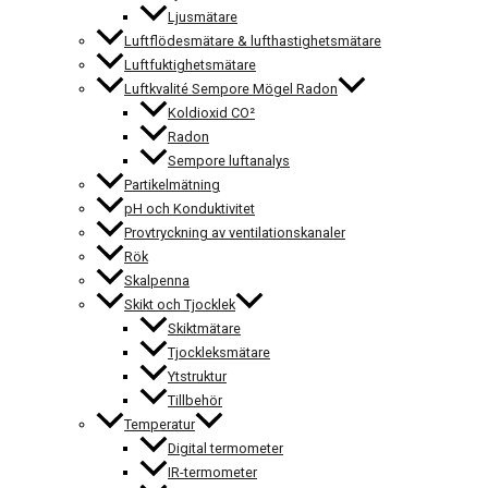
Ljusmätare
Luftflödesmätare & lufthastighetsmätare
Luftfuktighetsmätare
Luftkvalité Sempore Mögel Radon
Koldioxid CO²
Radon
Sempore luftanalys
Partikelmätning
pH och Konduktivitet
Provtryckning av ventilationskanaler
Rök
Skalpenna
Skikt och Tjocklek
Skiktmätare
Tjockleksmätare
Ytstruktur
Tillbehör
Temperatur
Digital termometer
IR-termometer