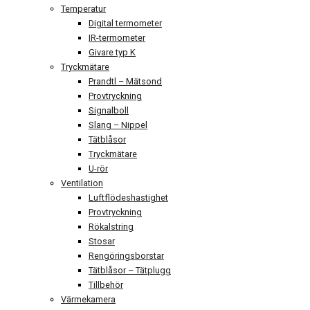
Temperatur
Digital termometer
IR-termometer
Givare typ K
Tryckmätare
Prandtl – Mätsond
Provtryckning
Signalboll
Slang – Nippel
Tätblåsor
Tryckmätare
U-rör
Ventilation
Luftflödeshastighet
Provtryckning
Rökalstring
Stosar
Rengöringsborstar
Tätblåsor – Tätplugg
Tillbehör
Värmekamera