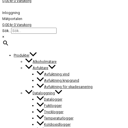
0,00
kr
0
Varukorg
Inloggning
Mätportalen
0,00
kr
0
Varukorg
Sök...
×
Produkter
Alkoholmätare
Avfuktare
Avfuktning vind
Avfuktning krypgrund
Avfuktning för skadesanering
Dataloggning
Datalogger
Fuktlogger
Trycklogger
Temperaturlogger
Koldioxidlogger