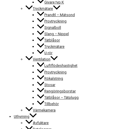
Givare typ K
Tryckmätare
Prandtl – Mätsond
Provtryckning
Signalboll
Slang – Nippel
Tätblåsor
Tryckmätare
U-rör
Ventilation
Luftflödeshastighet
Provtryckning
Rökalstring
Stosar
Rengöringsborstar
Tätblåsor – Tätplugg
Tillbehör
Värmekamera
Uthyrning
Avfuktare