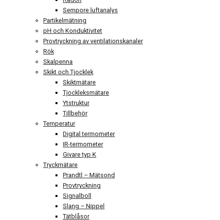
Sempore luftanalys
Partikelmätning
pH och Konduktivitet
Provtryckning av ventilationskanaler
Rök
Skalpenna
Skikt och Tjocklek
Skiktmätare
Tjockleksmätare
Ytstruktur
Tillbehör
Temperatur
Digital termometer
IR-termometer
Givare typ K
Tryckmätare
Prandtl – Mätsond
Provtryckning
Signalboll
Slang – Nippel
Tätblåsor