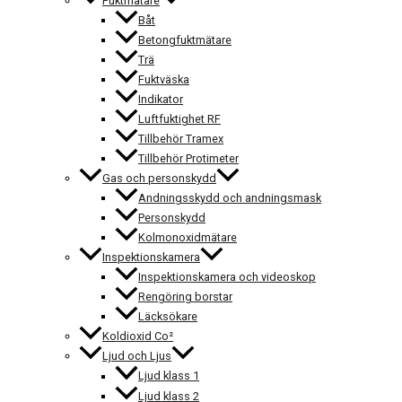
Fuktmätare
Båt
Betongfuktmätare
Trä
Fuktväska
Indikator
Luftfuktighet RF
Tillbehör Tramex
Tillbehör Protimeter
Gas och personskydd
Andningsskydd och andningsmask
Personskydd
Kolmonoxidmätare
Inspektionskamera
Inspektionskamera och videoskop
Rengöring borstar
Läcksökare
Koldioxid Co²
Ljud och Ljus
Ljud klass 1
Ljud klass 2