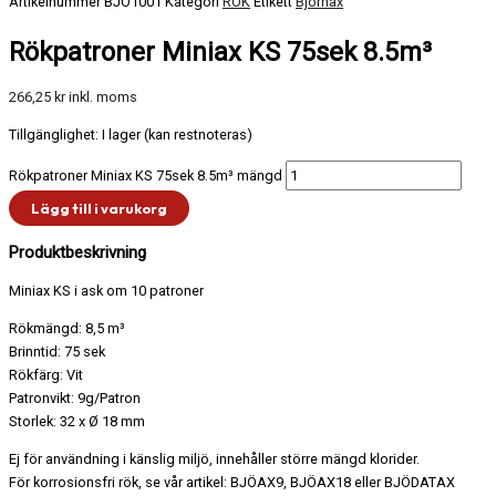
Artikelnummer
BJÖ1001
Kategori
RÖK
Etikett
Björnax
Rökpatroner Miniax KS 75sek 8.5m³
266,25
kr
inkl. moms
Tillgänglighet:
I lager (kan restnoteras)
Rökpatroner Miniax KS 75sek 8.5m³ mängd
Lägg till i varukorg
Produktbeskrivning
Miniax KS i ask om 10 patroner
Rökmängd: 8,5 m³
Brinntid: 75 sek
Rökfärg: Vit
Patronvikt: 9g/Patron
Storlek: 32 x Ø 18 mm
Ej för användning i känslig miljö, innehåller större mängd klorider.
För korrosionsfri rök, se vår artikel: BJÖAX9, BJÖAX18 eller BJÖDATAX