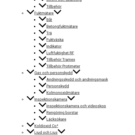
Tillbehör
Fuktmätare
Båt
Betongfuktmätare
Trä
Fuktväska
Indikator
Luftfuktighet RF
Tillbehör Tramex
Tillbehör Protimeter
Gas och personskydd
Andningsskydd och andningsmask
Personskydd
Kolmonoxidmätare
Inspektionskamera
Inspektionskamera och videoskop
Rengöring borstar
Läcksökare
Koldioxid Co²
Ljud och Ljus