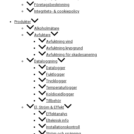
Företagsbeskrivning
Integritets- & cookiepolicy
Produkter
Alkoholmätare
Avfuktare
Avfuktning vind
Avfuktning krypgrund
Avfuktning för skadesanering
Dataloggning
Datalogger
Fuktlogger
Trycklogger
Temperaturlogger
Koldioxidlogger
Tillbehör
El, Ström & Effekt
Effektanalys
Elteknisk info
Installationskontroll
Ström och spänning