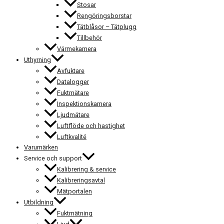
Stosar
Rengöringsborstar
Tätblåsor – Tätplugg
Tillbehör
Värmekamera
Uthyrning
Avfuktare
Datalogger
Fuktmätare
Inspektionskamera
Ljudmätare
Luftflöde och hastighet
Luftkvalité
Varumärken
Service och support
Kalibrering & service
Kalibreringsavtal
Mätportalen
Utbildning
Fuktmätning