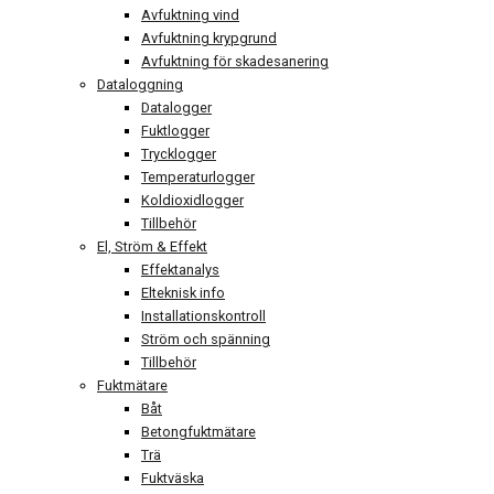
Avfuktning vind
Avfuktning krypgrund
Avfuktning för skadesanering
Dataloggning
Datalogger
Fuktlogger
Trycklogger
Temperaturlogger
Koldioxidlogger
Tillbehör
El, Ström & Effekt
Effektanalys
Elteknisk info
Installationskontroll
Ström och spänning
Tillbehör
Fuktmätare
Båt
Betongfuktmätare
Trä
Fuktväska