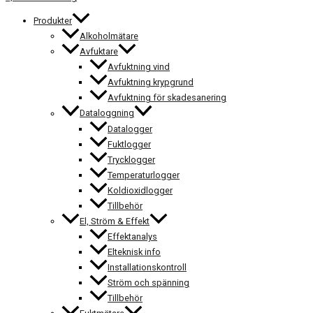
Produkter
Alkoholmätare
Avfuktare
Avfuktning vind
Avfuktning krypgrund
Avfuktning för skadesanering
Dataloggning
Datalogger
Fuktlogger
Trycklogger
Temperaturlogger
Koldioxidlogger
Tillbehör
El, Ström & Effekt
Effektanalys
Elteknisk info
Installationskontroll
Ström och spänning
Tillbehör