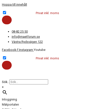
Hoppa till innehåll
Företag exkl. moms
Privat inkl. moms
08-82 25 50
info@maetforum.se
Västra Rydsvägen 122
Facebook-f
Instagram
Youtube
Företag exkl. moms
Privat inkl. moms
Sök...
×
Inloggning
Mätportalen