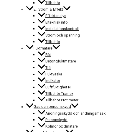
Tillbehör
El, Ström & Effekt
Effektanalys
Elteknisk info
Installationskontroll
Ström och spänning
Tillbehör
Fuktmätare
Båt
Betongfuktmätare
Trä
Fuktväska
Indikator
Luftfuktighet RF
Tillbehör Tramex
Tillbehör Protimeter
Gas och personskydd
Andningsskydd och andningsmask
Personskydd
Kolmonoxidmätare