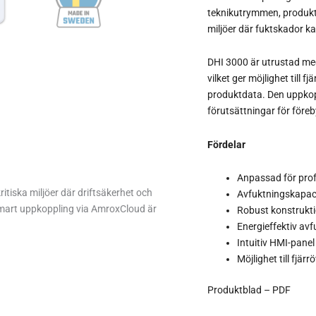
teknikutrymmen, produkti
miljöer där fuktskador 
DHI 3000 är utrustad med
vilket ger möjlighet till f
produktdata. Den uppkopp
förutsättningar för före
Fördelar
Anpassad för profe
ritiska miljöer där driftsäkerhet och
Avfuktningskapaci
smart uppkoppling via
AmroxCloud
är
Robust konstruktio
Energieffektiv av
Intuitiv HMI-pan
Möjlighet till fjä
Produktblad – PDF