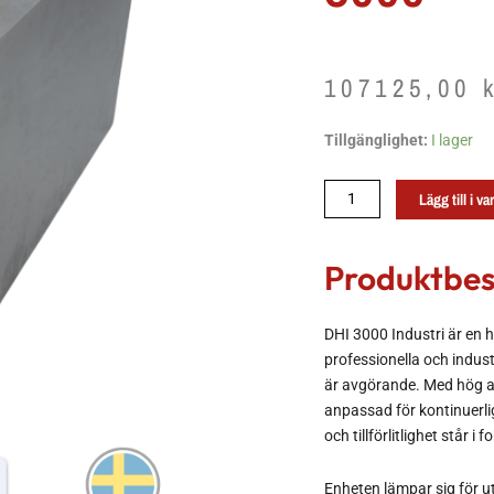
107125,00
Sorptionsavfuktare
Tillgänglighet:
I lager
DHI
3000
Lägg till i v
mängd
Produktbes
DHI 3000 Industri är en 
professionella och industr
är avgörande. Med hög a
anpassad för kontinuerlig 
och tillförlitlighet står i 
Enheten lämpar sig för u