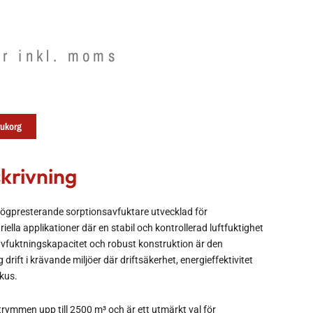
kr
inkl. moms
arukorg
krivning
högpresterande sorptionsavfuktare utvecklad för
iella applikationer där en stabil och kontrollerad luftfuktighet
vfuktningskapacitet och robust konstruktion är den
drift i krävande miljöer där driftsäkerhet, energieffektivitet
fokus.
trymmen upp till 2500 m³ och är ett utmärkt val för