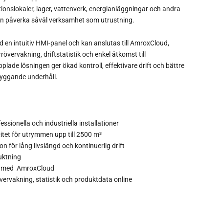
onslokaler, lager, vattenverk, energianläggningar och andra
kan påverka såväl verksamhet som utrustning.
 en intuitiv HMI-panel och kan anslutas till AmroxCloud,
järrövervakning, driftstatistik och enkel åtkomst till
lade lösningen ger ökad kontroll, effektivare drift och bättre
byggande underhåll.
ssionella och industriella installationer
tet för utrymmen upp till 2500 m³
n för lång livslängd och kontinuerlig drift
fuktning
el med AmroxCloud
rrövervakning, statistik och produktdata online