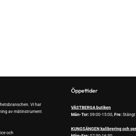
Öppettider
ghetsbranschen. Vi har
VÄSTBERGA butiken
ljning av mätinstrument
Mån-Tor:
09:00-15:00,
Fre:
Stängt
KUNGSÄNGEN kalibrering och ser
vice och
Mån-Fre:
07:30-16:30