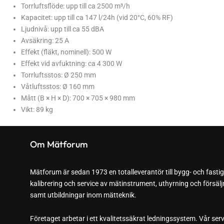
Torrluftsflöde: upp till ca 2500 m³/h
Kapacitet: upp till ca 147 l/24h (vid 20°C, 60% RF)
Ljudnivå: upp till ca 55 dBA
Avsäkring: 25 A
Effekt (fläkt, nominell): 500 W
Effekt vid avfuktning: ca 4 300 W
Torrluftsstos: Ø 250 mm
Våtluftsstos: Ø 160 mm
Mått (B × H × D): 700 × 705 × 980 mm
Vikt: 89 kg
Om Mätforum
Mätforum är sedan 1973 en totalleverantör till bygg- och fasti
kalibrering och service av mätinstrument, uthyrning och försä
samt utbildningar inom mätteknik.
Företaget arbetar i ett kvalitetssäkrat ledningssystem. Vår ser