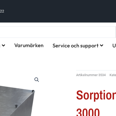
122
Varumärken
g
Service och support
U
Artikelnummer
3534
Kate
Sorptio
3000