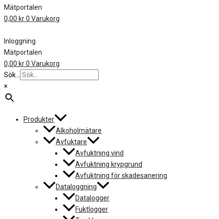
Mätportalen
0,00
kr
0
Varukorg
Inloggning
Mätportalen
0,00
kr
0
Varukorg
Sök...
×
Produkter
Alkoholmätare
Avfuktare
Avfuktning vind
Avfuktning krypgrund
Avfuktning för skadesanering
Dataloggning
Datalogger
Fuktlogger