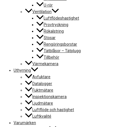
U-rör
Ventilation
Luftflödeshastighet
Provtryckning
Rökalstring
Stosar
Rengöringsborstar
Tätblåsor – Tätplugg
Tillbehör
Värmekamera
Uthyrning
Avfuktare
Datalogger
Fuktmätare
Inspektionskamera
Ljudmätare
Luftflöde och hastighet
Luftkvalité
Varumärken