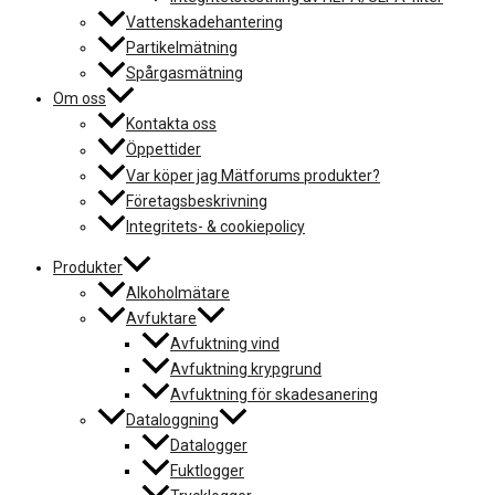
Vattenskadehantering
Partikelmätning
Spårgasmätning
Om oss
Kontakta oss
Öppettider
Var köper jag Mätforums produkter?
Företagsbeskrivning
Integritets- & cookiepolicy
Produkter
Alkoholmätare
Avfuktare
Avfuktning vind
Avfuktning krypgrund
Avfuktning för skadesanering
Dataloggning
Datalogger
Fuktlogger