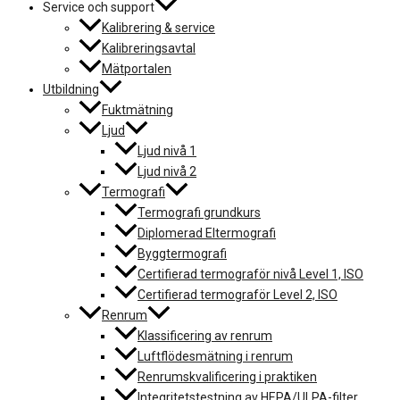
Service och support
Kalibrering & service
Kalibreringsavtal
Mätportalen
Utbildning
Fuktmätning
Ljud
Ljud nivå 1
Ljud nivå 2
Termografi
Termografi grundkurs
Diplomerad Eltermografi
Byggtermografi
Certifierad termograför nivå Level 1, ISO
Certifierad termograför Level 2, ISO
Renrum
Klassificering av renrum
Luftflödesmätning i renrum
Renrumskvalificering i praktiken
Integritetstestning av HEPA/ULPA-filter