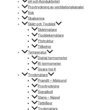
pH och Konduktivitet
Provtryckning av ventilationskanaler
Rök
Skalpenna
Skikt och Tjocklek
Skiktmätare
Tjockleksmätare
Ytstruktur
Tillbehör
Temperatur
Digital termometer
IR-termometer
Givare typ K
Tryckmätare
Prandtl – Mätsond
Provtryckning
Signalboll
Slang – Nippel
Tätblåsor
Tryckmätare