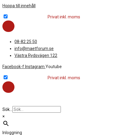
Hoppa till innehåll
Företag exkl. moms
Privat inkl. moms
08-82 25 50
info@maetforum.se
Västra Rydsvägen 122
Facebook-f
Instagram
Youtube
Företag exkl. moms
Privat inkl. moms
Sök...
×
Inloggning