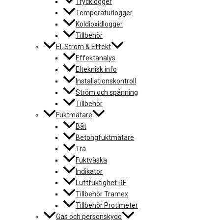
Trycklogger
Temperaturlogger
Koldioxidlogger
Tillbehör
El, Ström & Effekt
Effektanalys
Elteknisk info
Installationskontroll
Ström och spänning
Tillbehör
Fuktmätare
Båt
Betongfuktmätare
Trä
Fuktväska
Indikator
Luftfuktighet RF
Tillbehör Tramex
Tillbehör Protimeter
Gas och personskydd