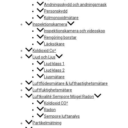
Andningsskydd och andningsmask
Personskydd
Kolmonoxidmätare
Inspektionskamera
Inspektionskamera och videoskop
Rengöring borstar
Läcksökare
Koldioxid Co²
Ljud och Ljus
Ljud klass 1
Ljud klass 2
Ljusmätare
Luftflödesmätare & lufthastighetsmätare
Luftfuktighetsmätare
Luftkvalité Sempore Mögel Radon
Koldioxid CO²
Radon
Sempore luftanalys
Partikelmätning