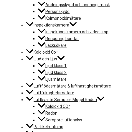
Andningsskydd och andningsmask
Personskydd
Kolmonoxidmätare
Inspektionskamera
Inspektionskamera och videoskop
Rengöring borstar
Läcksökare
Koldioxid Co²
Ljud och Ljus
Ljud klass 1
Ljud klass 2
Ljusmätare
Luftflödesmätare & lufthastighetsmätare
Luftfuktighetsmätare
Luftkvalité Sempore Mögel Radon
Koldioxid CO²
Radon
Sempore luftanalys
Partikelmätning