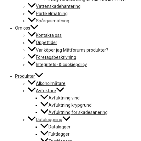
Vattenskadehantering
Partikelmätning
Spårgasmätning
Om oss
Kontakta oss
Öppettider
Var köper jag Mätforums produkter?
Företagsbeskrivning
Integritets- & cookiepolicy
Produkter
Alkoholmätare
Avfuktare
Avfuktning vind
Avfuktning krypgrund
Avfuktning för skadesanering
Dataloggning
Datalogger
Fuktlogger