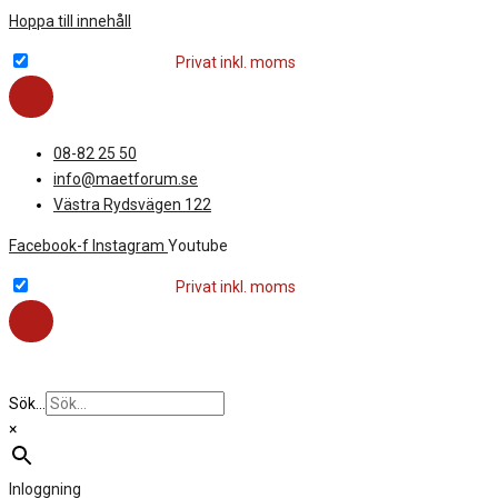
Hoppa till innehåll
Företag exkl. moms
Privat inkl. moms
08-82 25 50
info@maetforum.se
Västra Rydsvägen 122
Facebook-f
Instagram
Youtube
Företag exkl. moms
Privat inkl. moms
Sök...
×
Inloggning