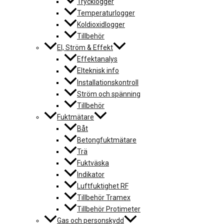
Trycklogger
Temperaturlogger
Koldioxidlogger
Tillbehör
El, Ström & Effekt
Effektanalys
Elteknisk info
Installationskontroll
Ström och spänning
Tillbehör
Fuktmätare
Båt
Betongfuktmätare
Trä
Fuktväska
Indikator
Luftfuktighet RF
Tillbehör Tramex
Tillbehör Protimeter
Gas och personskydd