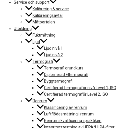
Service och support
Kalibrering & service
Kalibreringsavtal
Mätportalen
Utbildning
Fuktmätning
Ljud
Ljud nivå 1
Ljud nivå 2
Termografi
Termografi grundkurs
Diplomerad Eltermografi
Byggtermografi
Certifierad termograför nivå Level 1, ISO
Certifierad termograför Level 2, ISO
Renrum
Klassificering av renrum
Luftflödesmätning i renrum
Renrumskvalificering i praktiken
Integritetstestning av HEPA/ULPA-filter