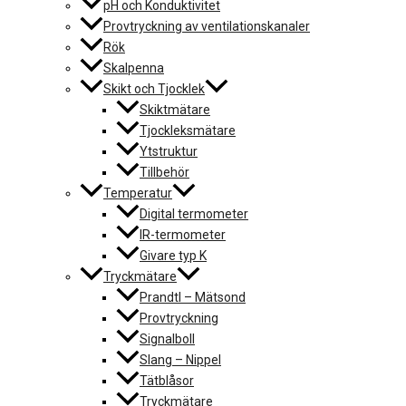
pH och Konduktivitet
Provtryckning av ventilationskanaler
Rök
Skalpenna
Skikt och Tjocklek
Skiktmätare
Tjockleksmätare
Ytstruktur
Tillbehör
Temperatur
Digital termometer
IR-termometer
Givare typ K
Tryckmätare
Prandtl – Mätsond
Provtryckning
Signalboll
Slang – Nippel
Tätblåsor
Tryckmätare