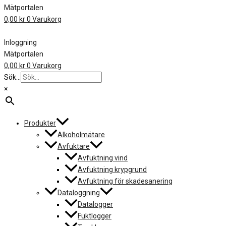
Mätportalen
0,00
kr
0
Varukorg
Inloggning
Mätportalen
0,00
kr
0
Varukorg
Sök...
×
Produkter
Alkoholmätare
Avfuktare
Avfuktning vind
Avfuktning krypgrund
Avfuktning för skadesanering
Dataloggning
Datalogger
Fuktlogger