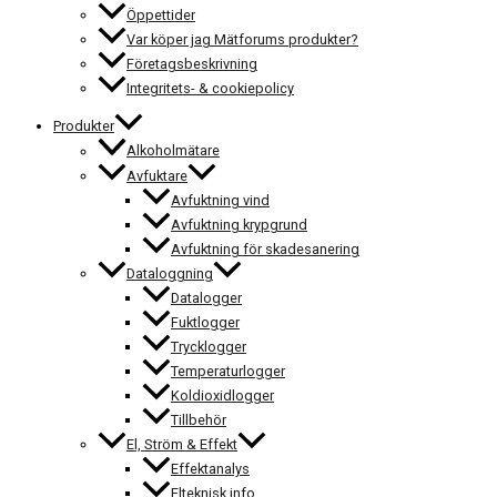
Öppettider
Var köper jag Mätforums produkter?
Företagsbeskrivning
Integritets- & cookiepolicy
Produkter
Alkoholmätare
Avfuktare
Avfuktning vind
Avfuktning krypgrund
Avfuktning för skadesanering
Dataloggning
Datalogger
Fuktlogger
Trycklogger
Temperaturlogger
Koldioxidlogger
Tillbehör
El, Ström & Effekt
Effektanalys
Elteknisk info