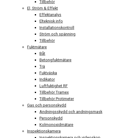
Tillbehör
El, Ström & Effekt
Effektanalys
Elteknisk info
Installationskontroll
Ström och spänning
Tillbehör
Fuktmätare
Båt
Betongfuktmätare
Trä
Fuktväska
Indikator
Luftfuktighet RF
Tillbehör Tramex
Tillbehör Protimeter
Gas och personskydd
Andningsskydd och andningsmask
Personskydd
Kolmonoxidmätare
Inspektionskamera
Inspektionskamera och videoskop