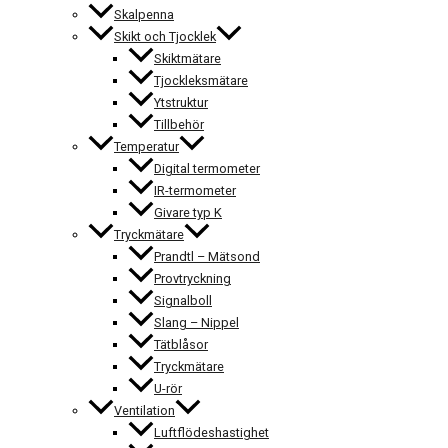
Skalpenna
Skikt och Tjocklek
Skiktmätare
Tjockleksmätare
Ytstruktur
Tillbehör
Temperatur
Digital termometer
IR-termometer
Givare typ K
Tryckmätare
Prandtl – Mätsond
Provtryckning
Signalboll
Slang – Nippel
Tätblåsor
Tryckmätare
U-rör
Ventilation
Luftflödeshastighet