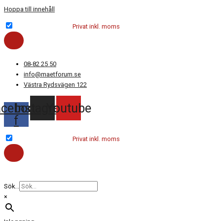
Hoppa till innehåll
Företag exkl. moms
Privat inkl. moms
08-82 25 50
info@maetforum.se
Västra Rydsvägen 122
acebook-
Instagram
Youtube
f
Företag exkl. moms
Privat inkl. moms
Sök...
×