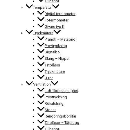
Tillbehör
Temperatur
Digital termometer
IR-termometer
Givare typ K
Tryckmätare
Prandtl – Mätsond
Provtryckning
Signalboll
Slang – Nippel
Tätblåsor
Tryckmätare
U-rör
Ventilation
Luftflödeshastighet
Provtryckning
Rökalstring
Stosar
Rengöringsborstar
Tätblåsor – Tätplugg
Tillbehör