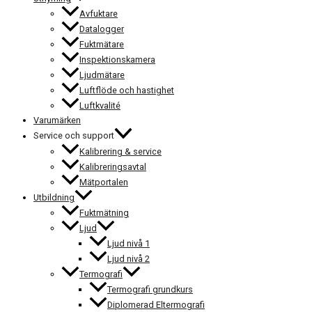
Avfuktare
Datalogger
Fuktmätare
Inspektionskamera
Ljudmätare
Luftflöde och hastighet
Luftkvalité
Varumärken
Service och support
Kalibrering & service
Kalibreringsavtal
Mätportalen
Utbildning
Fuktmätning
Ljud
Ljud nivå 1
Ljud nivå 2
Termografi
Termografi grundkurs
Diplomerad Eltermografi