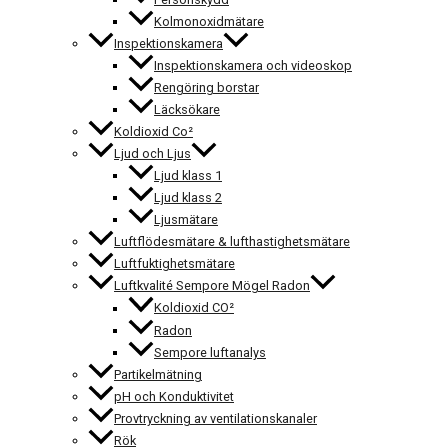
Kolmonoxidmätare
Inspektionskamera
Inspektionskamera och videoskop
Rengöring borstar
Läcksökare
Koldioxid Co²
Ljud och Ljus
Ljud klass 1
Ljud klass 2
Ljusmätare
Luftflödesmätare & lufthastighetsmätare
Luftfuktighetsmätare
Luftkvalité Sempore Mögel Radon
Koldioxid CO²
Radon
Sempore luftanalys
Partikelmätning
pH och Konduktivitet
Provtryckning av ventilationskanaler
Rök