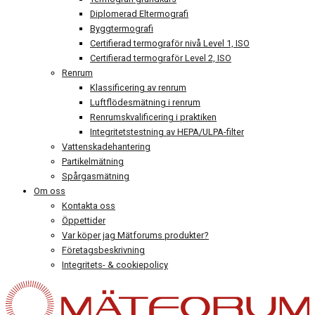
Diplomerad Eltermografi
Byggtermografi
Certifierad termograför nivå Level 1, ISO
Certifierad termograför Level 2, ISO
Renrum
Klassificering av renrum
Luftflödesmätning i renrum
Renrumskvalificering i praktiken
Integritetstestning av HEPA/ULPA-filter
Vattenskadehantering
Partikelmätning
Spårgasmätning
Om oss
Kontakta oss
Öppettider
Var köper jag Mätforums produkter?
Företagsbeskrivning
Integritets- & cookiepolicy