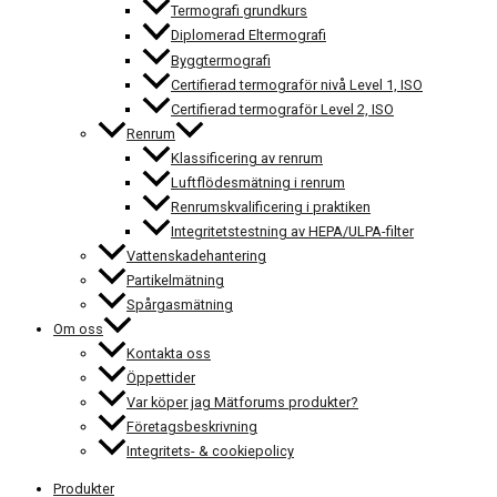
Termografi grundkurs
Diplomerad Eltermografi
Byggtermografi
Certifierad termograför nivå Level 1, ISO
Certifierad termograför Level 2, ISO
Renrum
Klassificering av renrum
Luftflödesmätning i renrum
Renrumskvalificering i praktiken
Integritetstestning av HEPA/ULPA-filter
Vattenskadehantering
Partikelmätning
Spårgasmätning
Om oss
Kontakta oss
Öppettider
Var köper jag Mätforums produkter?
Företagsbeskrivning
Integritets- & cookiepolicy
Produkter