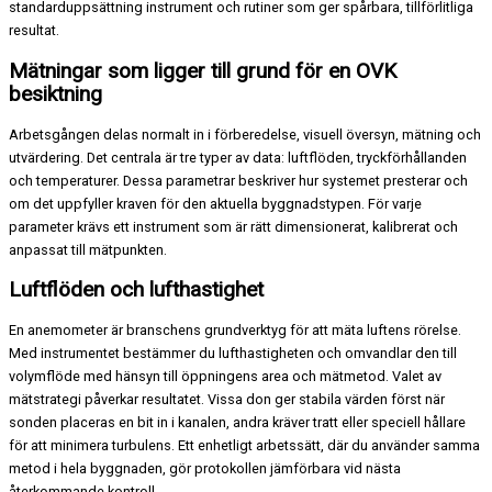
standarduppsättning instrument och rutiner som ger spårbara, tillförlitliga
resultat.
Mätningar som ligger till grund för en OVK
besiktning
Arbetsgången delas normalt in i förberedelse, visuell översyn, mätning och
utvärdering. Det centrala är tre typer av data: luftflöden, tryckförhållanden
och temperaturer. Dessa parametrar beskriver hur systemet presterar och
om det uppfyller kraven för den aktuella byggnadstypen. För varje
parameter krävs ett instrument som är rätt dimensionerat, kalibrerat och
anpassat till mätpunkten.
Luftflöden och lufthastighet
En anemometer är branschens grundverktyg för att mäta luftens rörelse.
Med instrumentet bestämmer du lufthastigheten och omvandlar den till
volymflöde med hänsyn till öppningens area och mätmetod. Valet av
mätstrategi påverkar resultatet. Vissa don ger stabila värden först när
sonden placeras en bit in i kanalen, andra kräver tratt eller speciell hållare
för att minimera turbulens. Ett enhetligt arbetssätt, där du använder samma
metod i hela byggnaden, gör protokollen jämförbara vid nästa
återkommande kontroll.