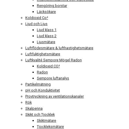
Rengöring borstar
Läcksökare
Koldioxid Co²
Ljud och Ljus
Ljud klass 1
Ljud klass 2
Ljusmätare
Luftflödesmätare & lufthastighetsmätare
Luftfuktighetsmätare
Luftkvalité Sempore Mögel Radon
Koldioxid CO²
Radon
Sempore luftanalys
Partikelmätning
pH och Konduktivitet
Provtryckning av ventilationskanaler
Rök
Skalpenna
Skikt och Tjocklek
Skiktmätare
Tjockleksmätare