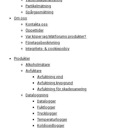
Partikelmätning
Spårgasmätning
Om oss
Kontakta oss
Öppettider
Var köper jag Mätforums produkter?
Företagsbeskrivning
Integritets- & cookiepolicy
Produkter
Alkoholmätare
Avfuktare
Avfuktning vind
Avfuktning krypgrund
Avfuktning för skadesanering
Dataloggning
Datalogger
Fuktlogger
Trycklogger
Temperaturlogger
Koldioxidlogger