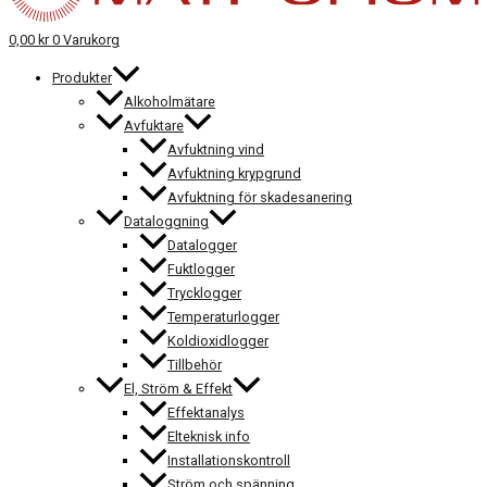
0,00
kr
0
Varukorg
Produkter
Alkoholmätare
Avfuktare
Avfuktning vind
Avfuktning krypgrund
Avfuktning för skadesanering
Dataloggning
Datalogger
Fuktlogger
Trycklogger
Temperaturlogger
Koldioxidlogger
Tillbehör
El, Ström & Effekt
Effektanalys
Elteknisk info
Installationskontroll
Ström och spänning