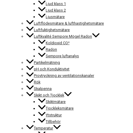
Ljud klass 1
Ljud klass 2
Ljusmätare
Luftflödesmätare & lufthastighetsmätare
Luftfuktighetsmätare
Luftkvalité Sempore Mögel Radon
Koldioxid CO²
Radon
Sempore luftanalys
Partikelmätning
pH och Konduktivitet
Provtryckning av ventilationskanaler
Rök
Skalpenna
Skikt och Tjocklek
Skiktmätare
Tjockleksmätare
Ytstruktur
Tillbehör
Temperatur