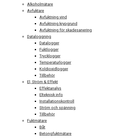
Alkoholmätare
Avfuktare
Avfuktning vind
Avfuktning krypgrund
Avfuktning för skadesanering
Dataloggning
Datalogger
Fuktlogger
Trycklogger
Temperaturlogger
Koldioxidlogger
Tillbehör
El, Ström & Effekt
Effektanalys
Elteknisk info
Installationskontroll
Ström och spänning
Tillbehör
Fuktmätare
Båt
Betongfuktmätare