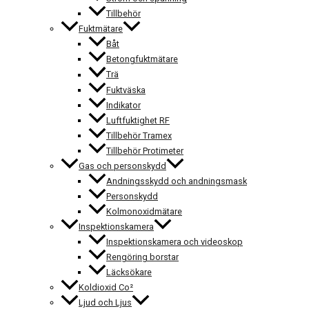
Tillbehör
Fuktmätare
Båt
Betongfuktmätare
Trä
Fuktväska
Indikator
Luftfuktighet RF
Tillbehör Tramex
Tillbehör Protimeter
Gas och personskydd
Andningsskydd och andningsmask
Personskydd
Kolmonoxidmätare
Inspektionskamera
Inspektionskamera och videoskop
Rengöring borstar
Läcksökare
Koldioxid Co²
Ljud och Ljus