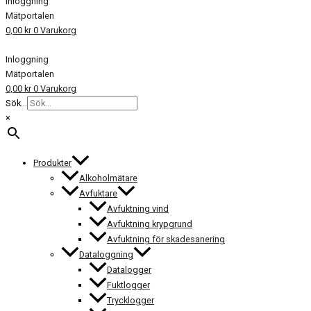
Inloggning
Mätportalen
0,00
kr
0
Varukorg
Inloggning
Mätportalen
0,00
kr
0
Varukorg
Sök...
×
Produkter
Alkoholmätare
Avfuktare
Avfuktning vind
Avfuktning krypgrund
Avfuktning för skadesanering
Dataloggning
Datalogger
Fuktlogger
Trycklogger