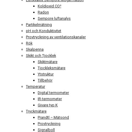
Koldioxid CO²
Radon
Sempore luftanalys
Partikelmätning
pH och Konduktivitet
Provtryckning av ventilationskanaler
Rök
Skalpenna
Skikt och Tjocklek
Skiktmätare
Tjockleksmätare
Ytstruktur
Tillbehör
Temperatur
Digital termometer
IR-termometer
Givare typ K
Tryckmätare
Prandtl – Mätsond
Provtryckning
Signalboll