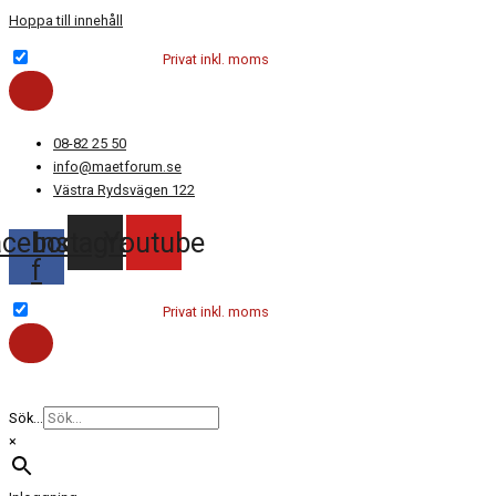
Hoppa till innehåll
Företag exkl. moms
Privat inkl. moms
08-82 25 50
info@maetforum.se
Västra Rydsvägen 122
acebook-
Instagram
Youtube
f
Företag exkl. moms
Privat inkl. moms
Sök...
×