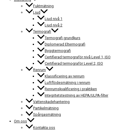
Fuktmätning
Ljud
Ljud nivå 1
Ljud nivå 2
Termografi
Termografi grundkurs
Diplomerad Eltermografi
Byggtermografi
Certifierad termograför nivå Level 1, ISO
Certifierad termograför Level 2, ISO
Renrum
Klassificering av renrum
Luftflödesmätning i renrum
Renrumskvalificering i praktiken
Integritetstestning av HEPA/ULPA-filter
Vattenskadehantering
Partikelmätning
Spårgasmätning
Om oss
Kontakta oss