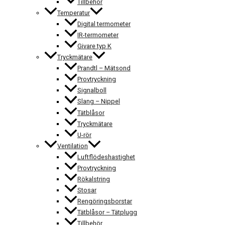
Tillbehör
Temperatur
Digital termometer
IR-termometer
Givare typ K
Tryckmätare
Prandtl – Mätsond
Provtryckning
Signalboll
Slang – Nippel
Tätblåsor
Tryckmätare
U-rör
Ventilation
Luftflödeshastighet
Provtryckning
Rökalstring
Stosar
Rengöringsborstar
Tätblåsor – Tätplugg
Tillbehör