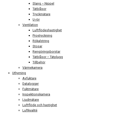
Slang – Nippel
Tätblåsor
Tryckmätare
U-rör
Ventilation
Luftflödeshastighet
Provtryckning
Rökalstring
Stosar
Rengöringsborstar
Tätblåsor – Tätplugg
Tillbehör
Värmekamera
Uthyrning
Avfuktare
Datalogger
Fuktmätare
Inspektionskamera
Ljudmätare
Luftflöde och hastighet
Luftkvalité