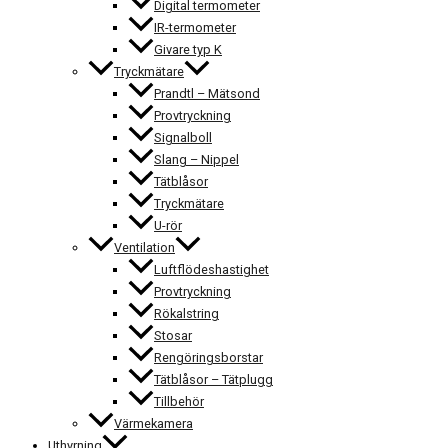
Digital termometer
IR-termometer
Givare typ K
Tryckmätare
Prandtl – Mätsond
Provtryckning
Signalboll
Slang – Nippel
Tätblåsor
Tryckmätare
U-rör
Ventilation
Luftflödeshastighet
Provtryckning
Rökalstring
Stosar
Rengöringsborstar
Tätblåsor – Tätplugg
Tillbehör
Värmekamera
Uthyrning