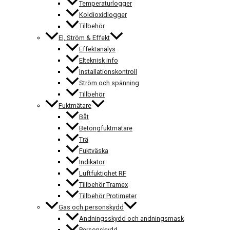
Temperaturlogger
Koldioxidlogger
Tillbehör
El, Ström & Effekt
Effektanalys
Elteknisk info
Installationskontroll
Ström och spänning
Tillbehör
Fuktmätare
Båt
Betongfuktmätare
Trä
Fuktväska
Indikator
Luftfuktighet RF
Tillbehör Tramex
Tillbehör Protimeter
Gas och personskydd
Andningsskydd och andningsmask
Personskydd