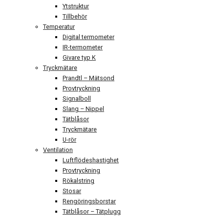
Ytstruktur
Tillbehör
Temperatur
Digital termometer
IR-termometer
Givare typ K
Tryckmätare
Prandtl – Mätsond
Provtryckning
Signalboll
Slang – Nippel
Tätblåsor
Tryckmätare
U-rör
Ventilation
Luftflödeshastighet
Provtryckning
Rökalstring
Stosar
Rengöringsborstar
Tätblåsor – Tätplugg