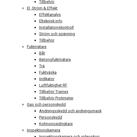
Tillbehör
El, Ström & Effekt
Effektanalys
Elteknisk info
Installationskontroll
Ström och spänning
Tillbehör
Fuktmätare
Båt
Betongfuktmätare
Trä
Fuktväska
Indikator
Luftfuktighet RF
Tillbehör Tramex
Tillbehör Protimeter
Gas och personskydd
Andningsskydd och andningsmask
Personskydd
Kolmonoxidmätare
Inspektionskamera
Inspektionskamera och videoskop