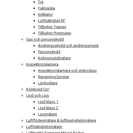
Trä
Fuktväska
Indikator
Luftfuktighet RF
Tillbehör Tramex
Tillbehör Protimeter
Gas och personskydd
Andningsskydd och andningsmask
Personskydd
Kolmonoxidmätare
Inspektionskamera
Inspektionskamera och videoskop
Rengöring borstar
Läcksökare
Koldioxid Co²
Ljud och Ljus
Ljud klass 1
Ljud klass 2
Ljusmätare
Luftflödesmätare & lufthastighetsmätare
Luftfuktighetsmätare
Luftkvalité Sempore Mögel Radon