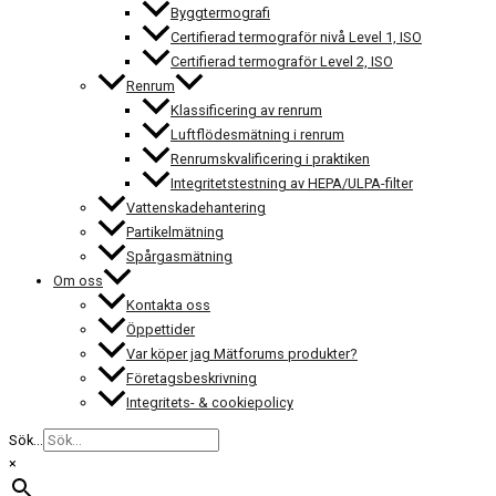
Byggtermografi
Certifierad termograför nivå Level 1, ISO
Certifierad termograför Level 2, ISO
Renrum
Klassificering av renrum
Luftflödesmätning i renrum
Renrumskvalificering i praktiken
Integritetstestning av HEPA/ULPA-filter
Vattenskadehantering
Partikelmätning
Spårgasmätning
Om oss
Kontakta oss
Öppettider
Var köper jag Mätforums produkter?
Företagsbeskrivning
Integritets- & cookiepolicy
Sök...
×