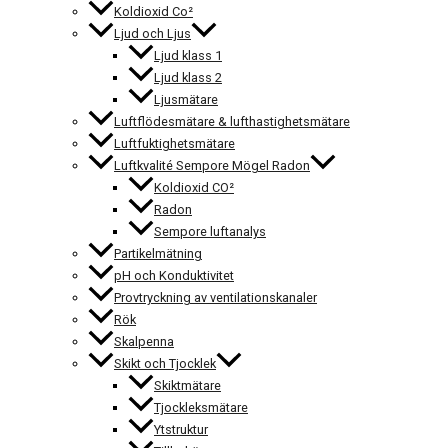
Koldioxid Co²
Ljud och Ljus
Ljud klass 1
Ljud klass 2
Ljusmätare
Luftflödesmätare & lufthastighetsmätare
Luftfuktighetsmätare
Luftkvalité Sempore Mögel Radon
Koldioxid CO²
Radon
Sempore luftanalys
Partikelmätning
pH och Konduktivitet
Provtryckning av ventilationskanaler
Rök
Skalpenna
Skikt och Tjocklek
Skiktmätare
Tjockleksmätare
Ytstruktur