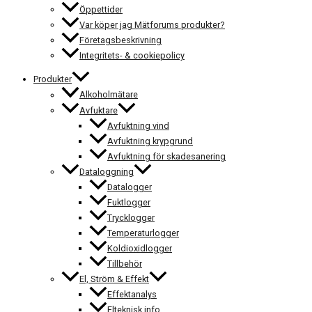
Öppettider
Var köper jag Mätforums produkter?
Företagsbeskrivning
Integritets- & cookiepolicy
Produkter
Alkoholmätare
Avfuktare
Avfuktning vind
Avfuktning krypgrund
Avfuktning för skadesanering
Dataloggning
Datalogger
Fuktlogger
Trycklogger
Temperaturlogger
Koldioxidlogger
Tillbehör
El, Ström & Effekt
Effektanalys
Elteknisk info