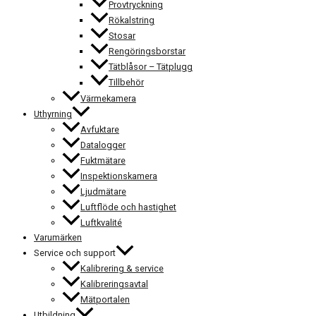
Provtryckning
Rökalstring
Stosar
Rengöringsborstar
Tätblåsor – Tätplugg
Tillbehör
Värmekamera
Uthyrning
Avfuktare
Datalogger
Fuktmätare
Inspektionskamera
Ljudmätare
Luftflöde och hastighet
Luftkvalité
Varumärken
Service och support
Kalibrering & service
Kalibreringsavtal
Mätportalen
Utbildning