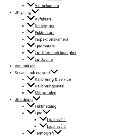
Värmekamera
Uthyrning
Avfuktare
Datalogger
Fuktmätare
Inspektionskamera
Ljudmätare
Luftflöde och hastighet
Luftkvalité
Varumärken
Service och support
Kalibrering & service
Kalibreringsavtal
Mätportalen
Utbildning
Fuktmätning
Ljud
Ljud nivå 1
Ljud nivå 2
Termografi