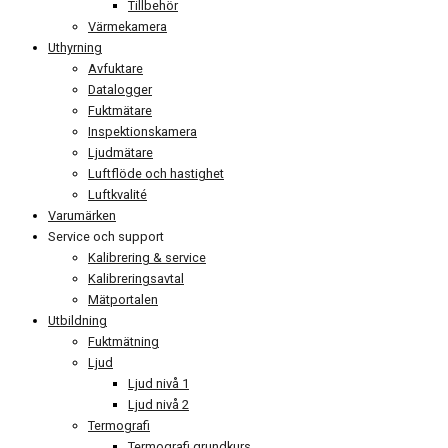
Tillbehör
Värmekamera
Uthyrning
Avfuktare
Datalogger
Fuktmätare
Inspektionskamera
Ljudmätare
Luftflöde och hastighet
Luftkvalité
Varumärken
Service och support
Kalibrering & service
Kalibreringsavtal
Mätportalen
Utbildning
Fuktmätning
Ljud
Ljud nivå 1
Ljud nivå 2
Termografi
Termografi grundkurs