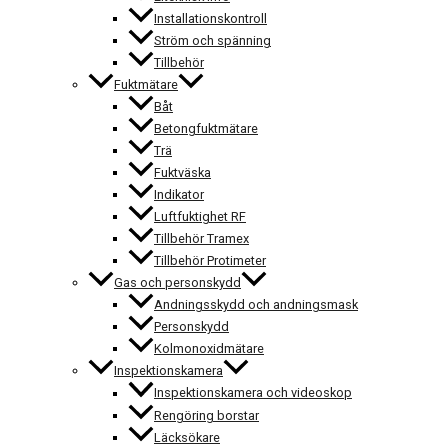
Installationskontroll
Ström och spänning
Tillbehör
Fuktmätare
Båt
Betongfuktmätare
Trä
Fuktväska
Indikator
Luftfuktighet RF
Tillbehör Tramex
Tillbehör Protimeter
Gas och personskydd
Andningsskydd och andningsmask
Personskydd
Kolmonoxidmätare
Inspektionskamera
Inspektionskamera och videoskop
Rengöring borstar
Läcksökare