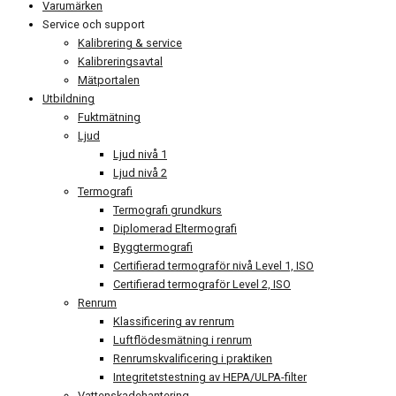
Varumärken
Service och support
Kalibrering & service
Kalibreringsavtal
Mätportalen
Utbildning
Fuktmätning
Ljud
Ljud nivå 1
Ljud nivå 2
Termografi
Termografi grundkurs
Diplomerad Eltermografi
Byggtermografi
Certifierad termograför nivå Level 1, ISO
Certifierad termograför Level 2, ISO
Renrum
Klassificering av renrum
Luftflödesmätning i renrum
Renrumskvalificering i praktiken
Integritetstestning av HEPA/ULPA-filter
Vattenskadehantering