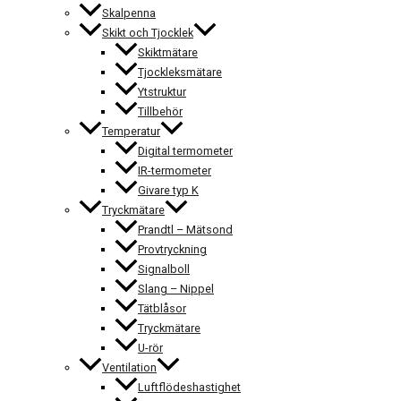
Skalpenna
Skikt och Tjocklek
Skiktmätare
Tjockleksmätare
Ytstruktur
Tillbehör
Temperatur
Digital termometer
IR-termometer
Givare typ K
Tryckmätare
Prandtl – Mätsond
Provtryckning
Signalboll
Slang – Nippel
Tätblåsor
Tryckmätare
U-rör
Ventilation
Luftflödeshastighet